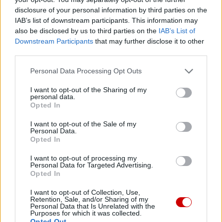
Następna
disclosure of your personal information by third parties on the
IAB’s list of downstream participants. This information may
also be disclosed by us to third parties on the
IAB’s List of
Najnowsze
Downstream Participants
that may further disclose it to other
third parties.
06 sierpnia 2026 | 16:15
Personal Data Processing Opt Outs
Nuncjusz na Ukrainie: wojna wciąż pochłania ofiary
I want to opt-out of the Sharing of my
06 sierpnia 2026 | 15:59
personal data.
Opted In
Papież do młodych w Asyżu: idźcie na peryferie i budujcie
cywilizację miłości
I want to opt-out of the Sale of my
Personal Data.
06 sierpnia 2026 | 14:51
Opted In
Kardynał Aveline: dla Avvenire o odrodzeniu wiary we Francji
I want to opt-out of processing my
Personal Data for Targeted Advertising.
06 sierpnia 2026 | 14:32
Opted In
ZaMisje.pl – serwis Diakonii Misyjnej Ruchu Światło-Życie
I want to opt-out of Collection, Use,
06 sierpnia 2026 | 14:02
Retention, Sale, and/or Sharing of my
Personal Data that Is Unrelated with the
Wyruszyła piesza pielgrzymka na Jasną Górę
Purposes for which it was collected.
Opted Out