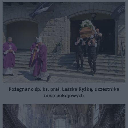
Pożegnano śp. ks. prał. Leszka Ryżkę, uczestnika
misji pokojowych