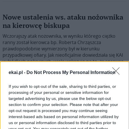
Nowe ustalenia ws. ataku nożownika
na kierowcę biskupa
Wczorajszy atak nożownika, w wyniku którego ciężko
ranny został kierowca bp. Roberta Chrząszcza
prawdopodobnie wymierzony był w kierunku
przypadkowej ofiary. Jak nieoficjalnie dowiedziała się KAI
w źródłach policyjnych, wiele wskazuje na to, że sprawca
nie znał poszkodowanego i nie łączył go w żaden sposób
ekai.pl -
Do Not Process My Personal Information
z Kościołem. Samo wydarzenie miało miejsce kilkadziesiąt
metrów od kaplicy. Biskup nie był przy nim obecny, gdyż
odprawiał w tym czasie Mszę św.
If you wish to opt-out of the sale, sharing to third parties, or
processing of your personal or sensitive information for
targeted advertising by us, please use the below opt-out
section to confirm your selection. Please note that after your
opt-out request is processed you may continue seeing
interest-based ads based on personal information utilized by
1
2
us or personal information disclosed to third parties prior to
your opt-out. You may separately opt-out of the further