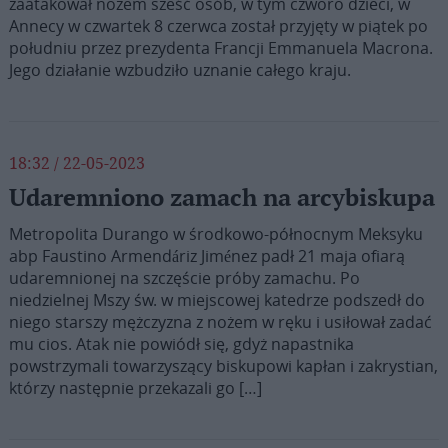
zaatakował nożem sześć osób, w tym czworo dzieci, w
Annecy w czwartek 8 czerwca został przyjęty w piątek po
południu przez prezydenta Francji Emmanuela Macrona.
Jego działanie wzbudziło uznanie całego kraju.
18:32 / 22-05-2023
Udaremniono zamach na arcybiskupa
Metropolita Durango w środkowo-północnym Meksyku
abp Faustino Armendáriz Jiménez padł 21 maja ofiarą
udaremnionej na szczęście próby zamachu. Po
niedzielnej Mszy św. w miejscowej katedrze podszedł do
niego starszy mężczyzna z nożem w ręku i usiłował zadać
mu cios. Atak nie powiódł się, gdyż napastnika
powstrzymali towarzyszący biskupowi kapłan i zakrystian,
którzy następnie przekazali go […]