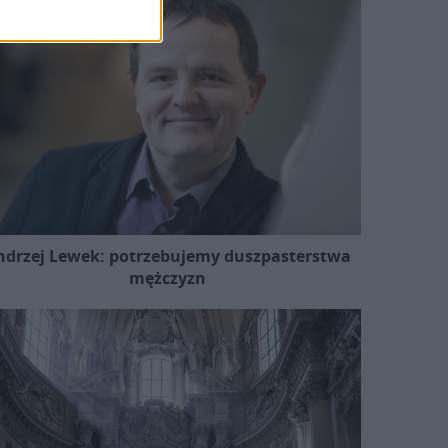
ndrzej Lewek: potrzebujemy duszpasterstwa
mężczyzn