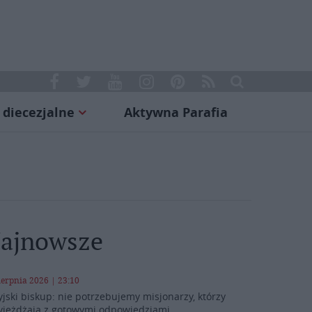
 diecezjalne
Aktywna Parafia
ajnowsze
ierpnia 2026 | 23:10
yjski biskup: nie potrzebujemy misjonarzy, którzy
yjeżdżają z gotowymi odpowiedziami