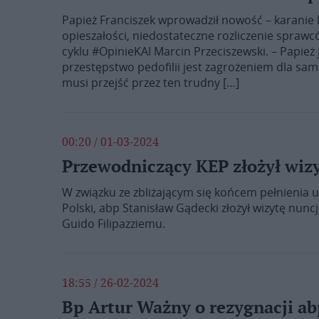
Papież Franciszek wprowadził nowość – karanie k
opieszałości, niedostateczne rozliczenie sprawc
cyklu #OpinieKAI Marcin Przeciszewski. – Papież
przestępstwo pedofilii jest zagrożeniem dla same
musi przejść przez ten trudny […]
00:20 / 01-03-2024
Przewodniczący KEP złożył wiz
W związku ze zbliżającym się końcem pełnienia
Polski, abp Stanisław Gądecki złożył wizytę nun
Guido Filipazziemu.
18:55 / 26-02-2024
Bp Artur Ważny o rezygnacji abp