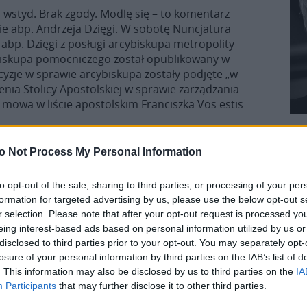
, wstyd. Brak zgody. Modlę się – to komentarz
e abp. Andrzeja Dzięgi. W sobotę Nuncjatura
ę abp. Dzięgi z posługi arcybiskupa metropolity
biskupa pomocniczego został opublikowany w
cyzje w sprawie arcybiskupa zostały podjęte „w
ia Stolicy Apostolskiej w sprawie zarządzania
h mowa w liście apostolskim Franciszka Vos estis
o Not Process My Personal Information
 metropolitą szczecińsko-
to opt-out of the sale, sharing to third parties, or processing of your per
formation for targeted advertising by us, please use the below opt-out s
r selection. Please note that after your opt-out request is processed y
ecińsko-kamieńskim, jego rezygnację z tej posługi
eing interest-based ads based on personal information utilized by us or
olska w Polsce sprecyzowała, że decyzja ta została
disclosed to third parties prior to your opt-out. You may separately opt-
losure of your personal information by third parties on the IAB’s list of
go z ramienia Stolicy Apostolskiej w sprawie
. This information may also be disclosed by us to third parties on the
IA
 których mowa papieskim motu proprio „Vos estis
Participants
that may further disclose it to other third parties.
a jest możliwość karania biskupów za
ze seksualnego wykorzystywania małoletnich (bądź