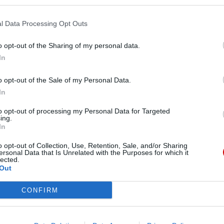
wnych.
Pr
l Data Processing Opt Outs
o opt-out of the Sharing of my personal data.
 okoliczności odejścia abp.
In
o opt-out of the Sale of my Personal Data.
jatura Apostolska opublikowała komunikat
In
ndrzeja Dzięgi z urzędu arcybiskupa metropolity
to opt-out of processing my Personal Data for Targeted
ing.
In
o opt-out of Collection, Use, Retention, Sale, and/or Sharing
ersonal Data that Is Unrelated with the Purposes for which it
lected.
anciszek nigdy nie popierał idei
Out
CONFIRM
ialistycznych. Wręcz przeciwnie, jest on zagorzałym
alizmu lub kolonializmu, we wszystkich narodach i