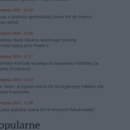
ierpnia 2026 | 22:47
kupi o podróży apostolskiej Leona XIV do Francji:
lka radość
ierpnia 2026 | 22:36
odowy Bank Ukrainy wyemituje monetę
miętniającą Jana Pawła II
ierpnia 2026 | 22:17
aińskie Kościoły wzywają do światowej modlitwy za
ainę 24 sierpnia
ierpnia 2026 | 21:53
d. Rossi: przyjazd Leona XIV do Argentyny hołdem dla
ieża Franciszka
ierpnia 2026 | 21:30
czeka papieża Leona XIV w Ameryce Południowej?
opularne