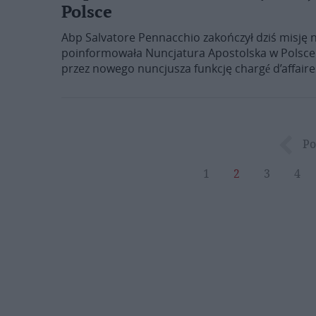
Polsce
Abp Salvatore Pennacchio zakończył dziś misję 
poinformowała Nuncjatura Apostolska w Polsce. 
przez nowego nuncjusza funkcję chargé d’affaires
Po
1
2
3
4