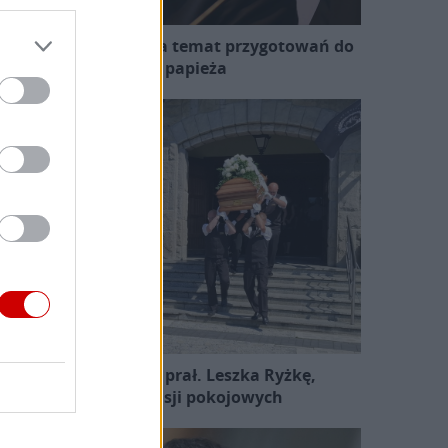
zewodniczący KEP na temat przygotowań do
wizyty papieża
Pożegnano śp. ks. prał. Leszka Ryżkę,
uczestnika misji pokojowych