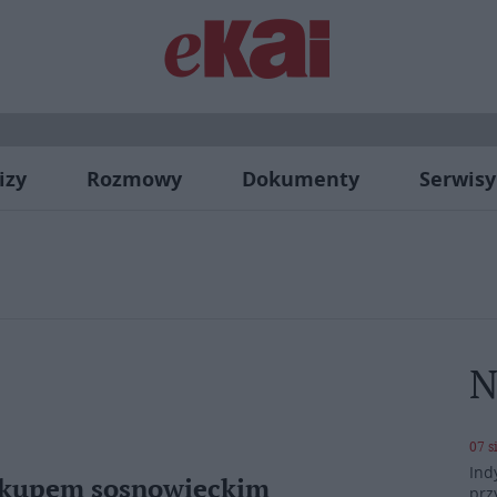
izy
Rozmowy
Dokumenty
Serwisy
N
07 s
Ind
skupem sosnowieckim
prz