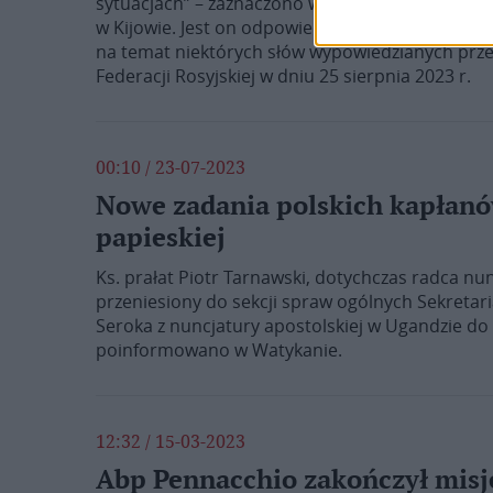
sytuacjach” – zaznaczono w komunikacie opubli
w Kijowie. Jest on odpowiedzią na dyskusje w
na temat niektórych słów wypowiedzianych prze
Federacji Rosyjskiej w dniu 25 sierpnia 2023 r.
00:10 / 23-07-2023
Nowe zadania polskich kapłanó
papieskiej
Ks. prałat Piotr Tarnawski, dotychczas radca nunc
przeniesiony do sekcji spraw ogólnych Sekretaria
Seroka z nuncjatury apostolskiej w Ugandzie do 
poinformowano w Watykanie.
12:32 / 15-03-2023
Abp Pennacchio zakończył misj