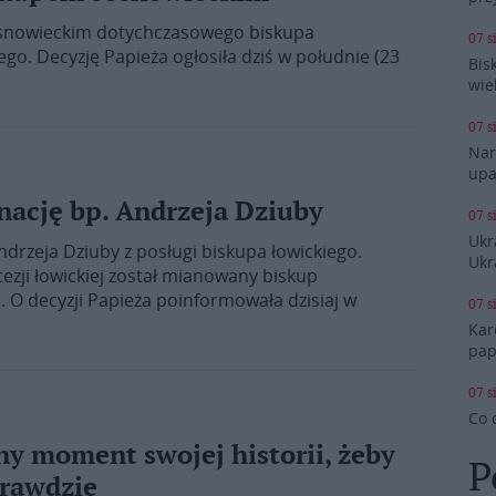
osnowieckim dotychczasowego biskupa
07 s
o. Decyzję Papieża ogłosiła dziś w południe (23
Bis
wie
07 s
Nar
upa
gnację bp. Andrzeja Dziuby
07 s
Ukr
Andrzeja Dziuby z posługi biskupa łowickiego.
Ukr
zji łowickiej został mianowany biskup
. O decyzji Papieża poinformowała dzisiaj w
07 s
Kar
pap
07 s
Co 
ny moment swojej historii, żeby
P
prawdzie