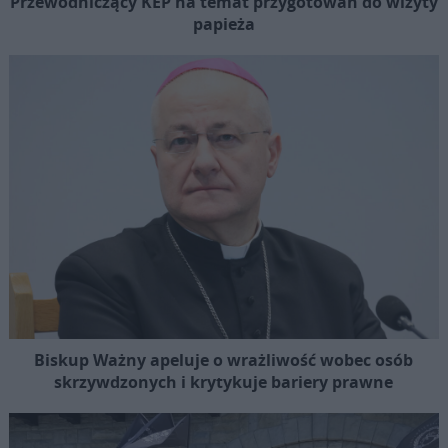
Przewodniczący KEP na temat przygotowań do wizyty
papieża
Biskup Ważny apeluje o wrażliwość wobec osób
skrzywdzonych i krytykuje bariery prawne