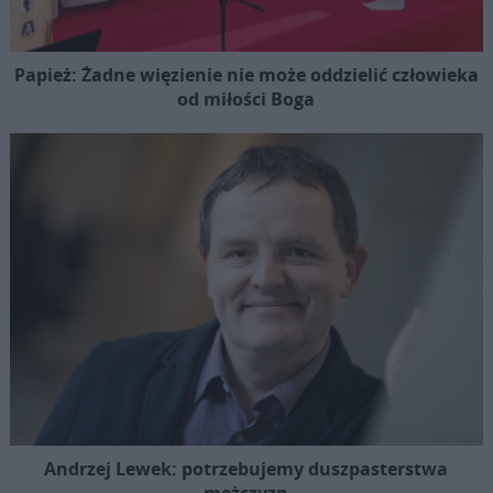
Papież: Żadne więzienie nie może oddzielić człowieka
od miłości Boga
Andrzej Lewek: potrzebujemy duszpasterstwa
mężczyzn