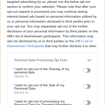
targeted advertising by us, please use the below opt-out
nazywany również Niedzielą Misyjną. Jest to święto
section to confirm your selection. Please note that after your
patronalne Papieskich Dzieł Misyjnych.
opt-out request is processed you may continue seeing
interest-based ads based on personal information utilized by
us or personal information disclosed to third parties prior to
your opt-out. You may separately opt-out of the further
disclosure of your personal information by third parties on the
IAB’s list of downstream participants. This information may
Poprzednia
also be disclosed by us to third parties on the
IAB’s List of
Downstream Participants
that may further disclose it to other
1
2
3
4
5
…
17
third parties.
Następna
Personal Data Processing Opt Outs
I want to opt-out of the Sharing of my
Najnowsze
personal data.
Opted In
07 sierpnia 2026 | 05:20
I want to opt-out of the Sale of my
Personal Data.
Gaza: 300 dzieci zabitych w ciągu 300 dni
Opted In
06 sierpnia 2026 | 20:44
I want to opt-out of processing my
Medziugorie: zakończył się 37. Mladifest
Personal Data for Targeted Advertising.