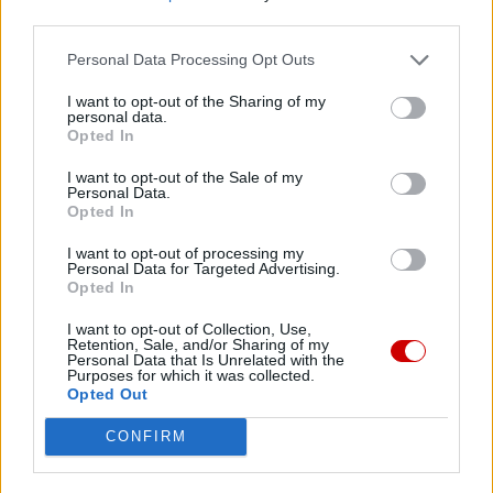
third parties.
Prawosławny metropolita Finlandii krytykuje patriarchę Cyryla
za słowa o broni atomowej
Personal Data Processing Opt Outs
07 sierpnia 2026 | 18:10
I want to opt-out of the Sharing of my
Od 10 sierpnia zapisy na liturgie pod przewodnictwem papieża
personal data.
Opted In
07 sierpnia 2026 | 17:22
I want to opt-out of the Sale of my
Kard. Parolin: pokój zaczyna się od empatii wobec cierpienia
Personal Data.
Opted In
07 sierpnia 2026 | 16:56
Diecezja radomska: kolejne grupy pątników wyruszają na Jasną
I want to opt-out of processing my
Górę
Personal Data for Targeted Advertising.
Opted In
07 sierpnia 2026 | 16:41
I want to opt-out of Collection, Use,
Leon XIV spotka się we Francji z ofiarami wykorzystywania w
Retention, Sale, and/or Sharing of my
Kościele
Personal Data that Is Unrelated with the
Purposes for which it was collected.
Opted Out
Popularne
CONFIRM