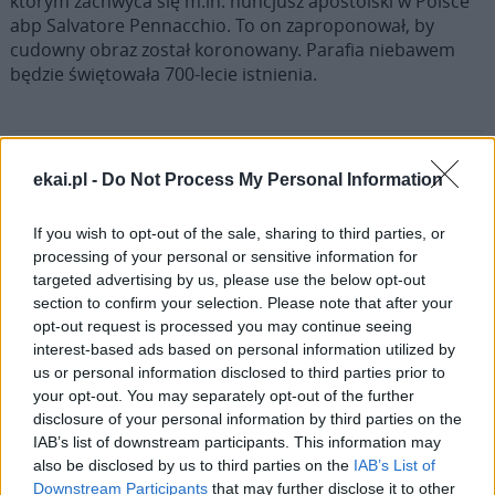
którym zachwyca się m.in. nuncjusz apostolski w Polsce
abp Salvatore Pennacchio. To on zaproponował, by
cudowny obraz został koronowany. Parafia niebawem
będzie świętowała 700-lecie istnienia.
ekai.pl -
Do Not Process My Personal Information
Poprzednia
If you wish to opt-out of the sale, sharing to third parties, or
1
…
28
29
30
31
32
processing of your personal or sensitive information for
targeted advertising by us, please use the below opt-out
Następna
section to confirm your selection. Please note that after your
opt-out request is processed you may continue seeing
interest-based ads based on personal information utilized by
Najnowsze
us or personal information disclosed to third parties prior to
your opt-out. You may separately opt-out of the further
disclosure of your personal information by third parties on the
07 sierpnia 2026 | 19:41
IAB’s list of downstream participants. This information may
Kard. Tagle: Przemienienie Jezusa w świecie oszpeconym wojną
also be disclosed by us to third parties on the
IAB’s List of
Downstream Participants
that may further disclose it to other
07 sierpnia 2026 | 19:21