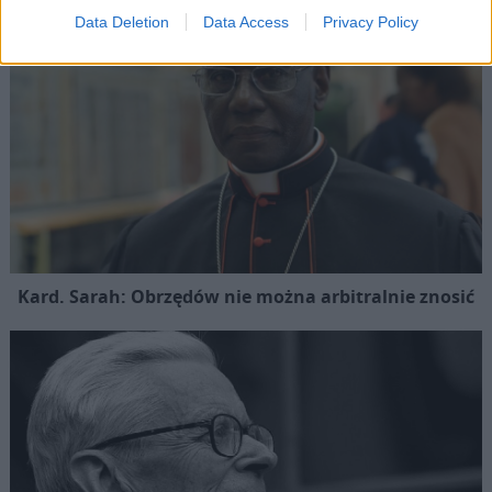
Data Deletion
Data Access
Privacy Policy
Kard. Sarah: Obrzędów nie można arbitralnie znosić