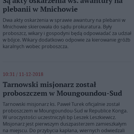
Są akty oskarżenia ws. awantury na
plebanii w Mnichowie
Dwa akty oskarżenia w sprawie awantury na plebanii w
Mnichowie skierowała do sądu prokuratura. Były
proboszcz, wikary i gospodyni będą odpowiadać za udział
w bójce. Wikary dodatkowo odpowie za kierowanie gróźb
karalnych wobec proboszcza.
10:31 / 11-12-2018
Tarnowski misjonarz został
proboszczem w Moungoundou-Sud
Tarnowski misjonarz ks. Paweł Turek oficjalnie został
proboszczem w Moungoundou-Sud w Republice Konga.
W uroczystości uczestniczyli bp Leszek Leszkiewicz.
Misjonarz jest pierwszym duszpasterzem zamieszkałym
na miejscu. Do przybycia kapłana, wiernych odwiedzali