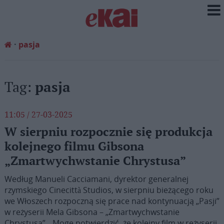
pasja
Tag:
pasja
11:05 / 27-03-2025
W sierpniu rozpocznie się produkcja
kolejnego filmu Gibsona
„Zmartwychwstanie Chrystusa”
Według Manueli Cacciamani, dyrektor generalnej
rzymskiego Cinecittà Studios, w sierpniu bieżącego roku
we Włoszech rozpoczną się prace nad kontynuacją „Pasji”
w reżyserii Mela Gibsona – „Zmartwychwstanie
Chrystusa”. „Mogę potwierdzić, że kolejny film w reżyserii