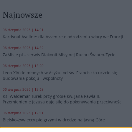
Najnowsze
06 sierpnia 2026 | 14:51
Kardynał Aveline: dla Avvenire o odrodzeniu wiary we Francji
06 sierpnia 2026 | 14:32
ZaMisje.pl – serwis Diakonii Misyjnej Ruchu Światło-Życie
06 sierpnia 2026 | 13:20
Leon XIV do młodych w Asyżu: od św. Franciszka uczcie się
budowania pokoju i wspólnoty
06 sierpnia 2026 | 12:48
Ks. Waldemar Turek przy grobie św. Jana Pawła II:
Przemienienie Jezusa daje siłę do pokonywania przeciwności
06 sierpnia 2026 | 12:31
Bielsko-żywieccy pielgrzymi w drodze na Jasną Górę
06 sierpnia 2026 | 11:38