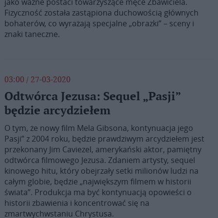
jako ważne postaci towarzyszące męce Zbawiciela.
Fizyczność została zastąpiona duchowością głównych
bohaterów, co wyrażają specjalne „obrazki” – sceny i
znaki taneczne.
03:00 / 27-03-2020
Odtwórca Jezusa: Sequel „Pasji”
będzie arcydziełem
O tym, że nowy film Mela Gibsona, kontynuacja jego
Pasji” z 2004 roku, będzie prawdziwym arcydziełem jest
przekonany Jim Caviezel, amerykański aktor, pamiętny
odtwórca filmowego Jezusa. Zdaniem artysty, sequel
kinowego hitu, który obejrzały setki milionów ludzi na
całym globie, będzie „największym filmem w historii
świata”. Produkcja ma być kontynuacją opowieści o
historii zbawienia i koncentrować się na
zmartwychwstaniu Chrystusa.