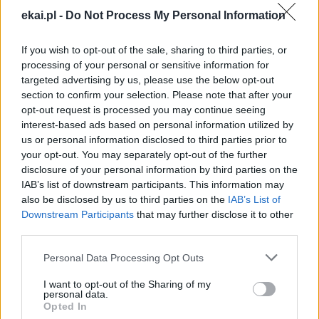
Przewodniczący episkopatu przypomniał o naturze patriotyzmu
ekai.pl -
Do Not Process My Personal Information
Popularne
If you wish to opt-out of the sale, sharing to third parties, or
processing of your personal or sensitive information for
targeted advertising by us, please use the below opt-out
section to confirm your selection. Please note that after your
opt-out request is processed you may continue seeing
interest-based ads based on personal information utilized by
us or personal information disclosed to third parties prior to
your opt-out. You may separately opt-out of the further
disclosure of your personal information by third parties on the
IAB’s list of downstream participants. This information may
also be disclosed by us to third parties on the
IAB’s List of
Downstream Participants
that may further disclose it to other
third parties.
Personal Data Processing Opt Outs
I want to opt-out of the Sharing of my
Ministerstwo Sprawiedliwości: kościelna Komisja ds.
personal data.
Opted In
wykorzystania seksualnego małoletnich niezgodna z