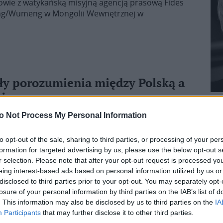
zmowie z watykańską misyjną agencją prasową Fides
ning/Wumeng w Mongolii Wewnętrznej w
ły porozumienia między Polską a
eży
o współpracy w dziedzinie wizyt studyjnych
o Not Process My Personal Information
dzież znowu będzie mogła odwiedzać w Polsce
m, ale także ze wspólnymi dziejami i historią
to opt-out of the sale, sharing to third parties, or processing of your per
sina wyjaśnia szczegóły porozumienia, kwestie
formation for targeted advertising by us, please use the below opt-out s
kontrowersje podnoszone przez izraelskie media.
r selection. Please note that after your opt-out request is processed y
eing interest-based ads based on personal information utilized by us or
disclosed to third parties prior to your opt-out. You may separately opt-
losure of your personal information by third parties on the IAB’s list of
. This information may also be disclosed by us to third parties on the
IA
Participants
that may further disclose it to other third parties.
na Markowa podpisały