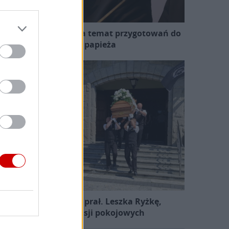
zewodniczący KEP na temat przygotowań do
wizyty papieża
Pożegnano śp. ks. prał. Leszka Ryżkę,
uczestnika misji pokojowych