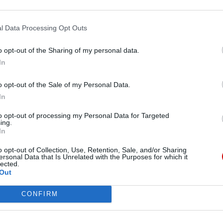
 rodziny Ulmów
odpisały porozumienie rozpoczynające formalną
l Data Processing Opt Outs
Pr
y Ulmów.
o opt-out of the Sharing of my personal data.
In
o opt-out of the Sale of my Personal Data.
zawarli Deklarację
In
to opt-out of processing my Personal Data for Targeted
ing.
ą Rosję przeciw suwerennemu narodowi Ukrainy”,
In
wskiego”, który stał się „sługusem” reżymu
o opt-out of Collection, Use, Retention, Sale, and/or Sharing
iągnięcia jedności prawosławia na Ukrainie – to
ersonal Data that Is Unrelated with the Purposes for which it
zawartej przez przedstawicieli dwóch ukraińskich
lected.
otkali się oni w historycznym Soborze Mądrości
Out
CONFIRM