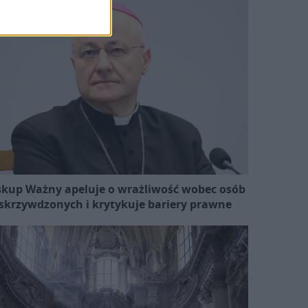
skup Ważny apeluje o wrażliwość wobec osób
skrzywdzonych i krytykuje bariery prawne