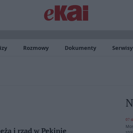
izy
Rozmowy
Dokumenty
Serwisy
N
07 s
Mos
ża i rząd w Pekinie
stol