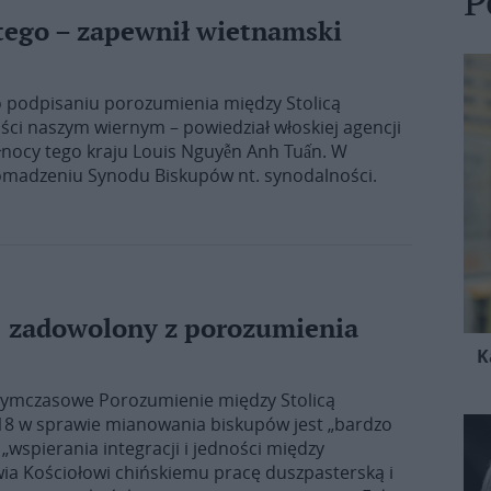
P
tego – zapewnił wietnamski
o podpisaniu porozumienia między Stolicą
ści naszym wiernym – powiedział włoskiej agencji
ółnocy tego kraju Louis Nguyễn Anh Tuấn. W
romadzeniu Synodu Biskupów nt. synodalności.
j zadowolony z porozumienia
K
 Tymczasowe Porozumienie między Stolicą
018 w sprawie mianowania biskupów jest „bardzo
wspierania integracji i jedności między
a Kościołowi chińskiemu pracę duszpasterską i