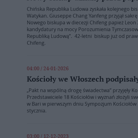
Chińska Republika Ludowa zyskała kolejnego bisk
Watykan. Giuseppe Chang Yanfeng przyjął sakrę 
Nowego biskupa w diecezji Chifeng papież Leon 
kandydatury na mocy Porozumienia Tymczasoweg
Republiką Ludową”. 42-letni biskup już od prawie
Chifeng.
04:00 / 24-01-2026
Kościoły we Włoszech podpisał
„Pakt na wspólną drogę świadectwa” przyjęły Ko
Przedstawiciele 18 Kościołów i wyznań złożyli 
w Bari w pierwszym dniu Sympozjum Kościołów C
stycznia.
03:00 / 12-12-2023