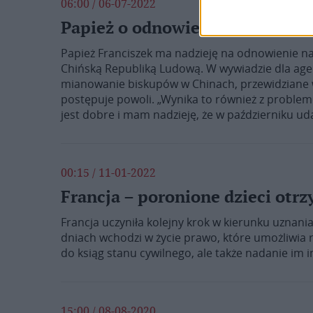
06:00 / 06-07-2022
Papież o odnowieniu kontrowe
Papież Franciszek ma nadzieję na odnowienie n
Chińską Republiką Ludową. W wywiadzie dla age
mianowanie biskupów w Chinach, przewidziane
postępuje powoli. „Wynika to również z proble
jest dobre i mam nadzieję, że w październiku uda
00:15 / 11-01-2022
Francja – poronione dzieci otr
Francja uczyniła kolejny krok w kierunku uznani
dniach wchodzi w życie prawo, które umożliwia r
do ksiąg stanu cywilnego, ale także nadanie im i
15:00 / 08-08-2020