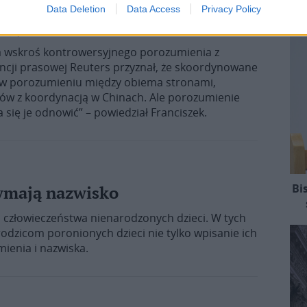
Data Deletion
Data Access
Privacy Policy
rsyjnego porozumienia
a wskroś kontrowersyjnego porozumienia z
ncji prasowej Reuters przyznał, że skoordynowane
 w porozumieniu między obiema stronami,
mów z koordynacją w Chinach. Ale porozumienie
 się je odnowić” – powiedział Franciszek.
Bi
zymają nazwisko
a człowieczeństwa nienarodzonych dzieci. W tych
odzicom poronionych dzieci nie tylko wpisanie ich
mienia i nazwiska.