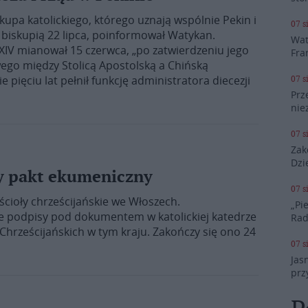
upa katolickiego, którego uznają wspólnie Pekin i
07 s
biskupią 22 lipca, poinformował Watykan.
Wat
XIV mianował 15 czerwca, „po zatwierdzeniu jego
Fra
o między Stolicą Apostolską a Chińską
 pięciu lat pełnił funkcję administratora diecezji
07 s
Prz
nie
07 s
Zak
Dzi
y pakt ekumeniczny
07 s
ścioły chrześcijańskie we Włoszech.
„Pi
swe podpisy pod dokumentem w katolickiej katedrze
Ra
hrześcijańskich w tym kraju. Zakończy się ono 24
07 s
Jas
prz