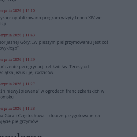
ierpnia 2026 | 12:10
ykan: opublikowano program wizyty Leona XIV we
ncji
ierpnia 2026 | 11:43
eor Jasnej Góry: „W pieszym pielgrzymowaniu jest coś
zwykłego”
ierpnia 2026 | 11:29
ończenie peregrynacji relikwii św. Teresy od
eciątka Jezus i jej rodziców
ierpnia 2026 | 11:27
eśń niewyśpiewana” w ogrodach franciszkańskich w
domsku
ierpnia 2026 | 11:23
na Góra i Częstochowa – dobrze przygotowane na
yjęcie pielgrzymów