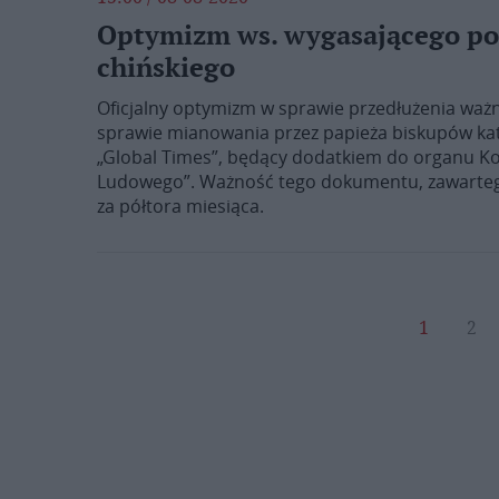
Optymizm ws. wygasającego po
chińskiego
Oficjalny optymizm w sprawie przedłużenia waż
sprawie mianowania przez papieża biskupów kat
„Global Times”, będący dodatkiem do organu Kom
Ludowego”. Ważność tego dokumentu, zawartego
za półtora miesiąca.
1
2