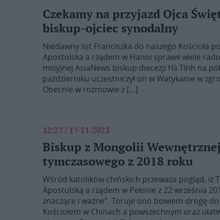
Czekamy na przyjazd Ojca Świę
biskup-ojciec synodalny
Niedawny list Franciszka do naszego Kościoła p
Apostolska a rządem w Hanoi sprawił wiele rado
misyjnej AsiaNews biskup diecezji Hà Tĩnh na p
październiku uczestniczył on w Watykanie w zg
Obecnie w rozmowie z […]
12:27 / 17-11-2023
Biskup z Mongolii Wewnętrzne
tymczasowego z 2018 roku
Wśród katolików chińskich przeważa pogląd, iż
Apostolską a rządem w Pekinie z 22 września 2
znaczące i ważne”. Toruje ono bowiem drogę do „
Kościołem w Chinach a powszechnym oraz ułatwi