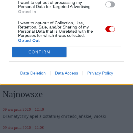
zarządzenie prezydenta stolicy narusza gwarantowaną
I want to opt-out of processing my
konstytucyjnie wolność sumienia i religii. Profesor
Personal Data for Targeted Advertising.
Opted In
UKSW, politolog ks. Piotr Mazurkiewicz ocenia z kolei, że
takie inicjatywy nie mają nic wspólnego z neutralnością
I want to opt-out of Collection, Use,
lecz są próbą ateizowania przestrzeni publicznej.
Retention, Sale, and/or Sharing of my
Personal Data that Is Unrelated with the
Purposes for which it was collected.
Opted Out
CONFIRM
1
2
3
Następna
Data Deletion
Data Access
Privacy Policy
Najnowsze
09 sierpnia 2026 | 12:46
Dramatyczny apel z ostatniej chrześcijańskiej wioski
09 sierpnia 2026 | 11:05