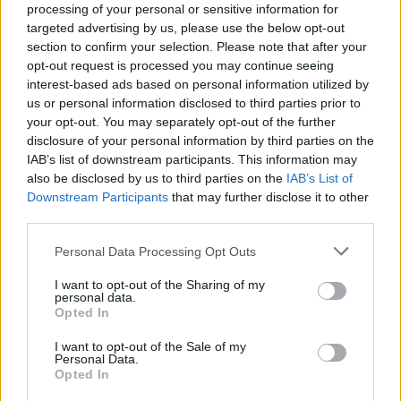
politycznego i by odnosić się do krzyża zawsze zgodnie z
processing of your personal or sensitive information for
wymową tego znaku – w duchu miłości, ofiary i
targeted advertising by us, please use the below opt-out
solidarności z innymi.
section to confirm your selection. Please note that after your
opt-out request is processed you may continue seeing
interest-based ads based on personal information utilized by
us or personal information disclosed to third parties prior to
your opt-out. You may separately opt-out of the further
00:50 / 18-05-2024
disclosure of your personal information by third parties on the
Eksperci: zarządzenie prezydenta
IAB’s list of downstream participants. This information may
also be disclosed by us to third parties on the
IAB’s List of
stolicy ws. symboli religijnych
Downstream Participants
that may further disclose it to other
narusza Konstytucję RP
third parties.
Prezydent Warszawy Rafał Trzaskowski nie chce symboli
Personal Data Processing Opt Outs
religijnych w publicznych przestrzeniach stołecznych
urzędów. „Urząd jest świecki i jest neutralny
I want to opt-out of the Sharing of my
personal data.
światopoglądowo i religijnie, takich symboli, w
Opted In
przestrzeniach wspólnych, tam, gdzie przyjmowani są
klienci urzędu, nie powinno być” – przekonuje rzeczniczka
I want to opt-out of the Sale of my
Personal Data.
urzędu. Zdaniem Łukasza Bernacińskiego z Wydziału
Opted In
Prawa i Administracji Uniwersytetu Łódzkiego,