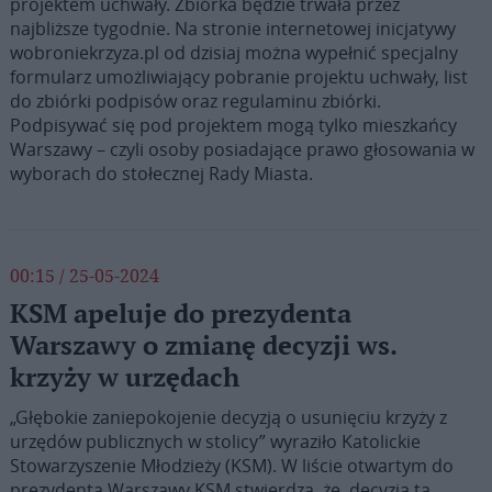
projektem uchwały. Zbiórka będzie trwała przez
najbliższe tygodnie. Na stronie internetowej inicjatywy
wobroniekrzyza.pl od dzisiaj można wypełnić specjalny
formularz umożliwiający pobranie projektu uchwały, list
do zbiórki podpisów oraz regulaminu zbiórki.
Podpisywać się pod projektem mogą tylko mieszkańcy
Warszawy – czyli osoby posiadające prawo głosowania w
wyborach do stołecznej Rady Miasta.
00:15 / 25-05-2024
KSM apeluje do prezydenta
Warszawy o zmianę decyzji ws.
krzyży w urzędach
„Głębokie zaniepokojenie decyzją o usunięciu krzyży z
urzędów publicznych w stolicy” wyraziło Katolickie
Stowarzyszenie Młodzieży (KSM). W liście otwartym do
prezydenta Warszawy KSM stwierdza, że decyzja ta