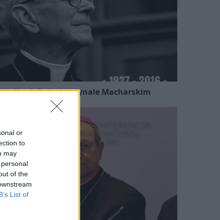
Kard. Ryś o kardynale Macharskim
sonal or
ection to
ou may
 personal
out of the
 downstream
B’s List of