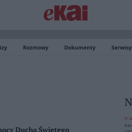
izy
Rozmowy
Dokumenty
Serwisy
N
07 s
Kar
mocy Ducha Świętego
cie