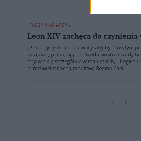
16:06 / 25-05-2025
Leon XIV zachęca do czynienia 
„Podążajmy w radości wiary, aby być świętym pr
wszędzie, pamiętając, że każda siostra i każdy b
objawia się szczególnie w maluczkich, ubogich i 
przed wielkanocną modlitwą Regina Caeli.
1
2
3