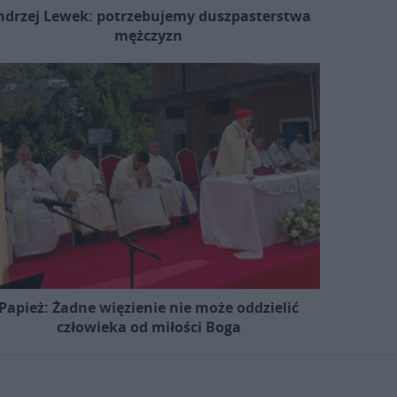
ndrzej Lewek: potrzebujemy duszpasterstwa
mężczyzn
Papież: Żadne więzienie nie może oddzielić
człowieka od miłości Boga