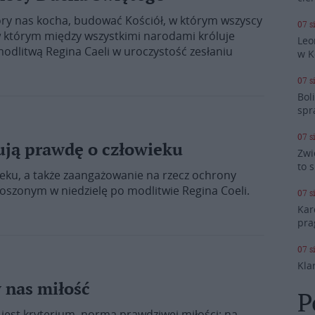
óry nas kocha, budować Kościół, w którym wszyscy
07 s
, w którym między wszystkimi narodami króluje
Leo
modlitwą Regina Caeli w uroczystość zesłaniu
w K
07 s
Bol
spr
07 s
ują prawdę o człowieku
Zwi
to 
eku, a także zaangażowanie na rzecz ochrony
łoszonym w niedzielę po modlitwie Regina Coeli.
07 s
Kar
pra
07 s
Kla
 nas miłość
P
 jest kryterium, normą prawdziwej miłości: na