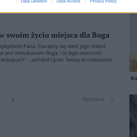
Data Deletion
Data Access
Privacy Policy
w swoim życiu miejsca dla Boga
zybytkiem Pana. Starajmy się nieść Jego miłość
rat jest mieszkaniem Boga, i że Jego obecność
cierpiących” – zachęcił Ojciec Święty w rozważaniu
Bi
Następna
…
8