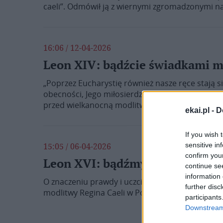
caeli”. Odmówił ją z wiernymi zgromadzonymi na
16:06 / 12-04-2026
Leon XIV: bądźcie świadkami mi
„Poprzez Eucharystię również nasze ręce stają 
obecności, Jego miłosierdzia, Jego pokoju” – pow
przed wielkanocną modlitwą Regina Coeli.
ekai.pl -
D
If you wish 
15:05 / 06-04-2026
sensitive in
confirm you
Leon XVI: bądźmy głosicielami
continue se
information 
O znaczeniu prawdy i uczciwego świadectwa w ś
further disc
modlitwy Regina Caeli w Poniedziałek Wielkanocn
participants
Downstream 