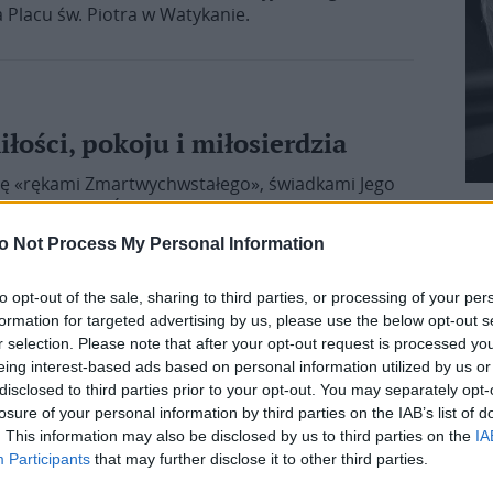
 Placu św. Piotra w Watykanie.
łości, pokoju i miłosierdzia
się «rękami Zmartwychwstałego», świadkami Jego
iedział Ojciec Święty 12 kwietnia w rozważaniu
o Not Process My Personal Information
to opt-out of the sale, sharing to third parties, or processing of your per
formation for targeted advertising by us, please use the below opt-out s
r selection. Please note that after your opt-out request is processed y
 prawdy
eing interest-based ads based on personal information utilized by us or
disclosed to third parties prior to your opt-out. You may separately opt-
wiecie pełnym fałszu mówił Ojciec Święty podczas
losure of your personal information by third parties on the IAB’s list of
y, 6 kwietnia.
. This information may also be disclosed by us to third parties on the
IA
Participants
that may further disclose it to other third parties.