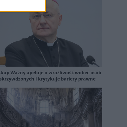
skup Ważny apeluje o wrażliwość wobec osób
skrzywdzonych i krytykuje bariery prawne