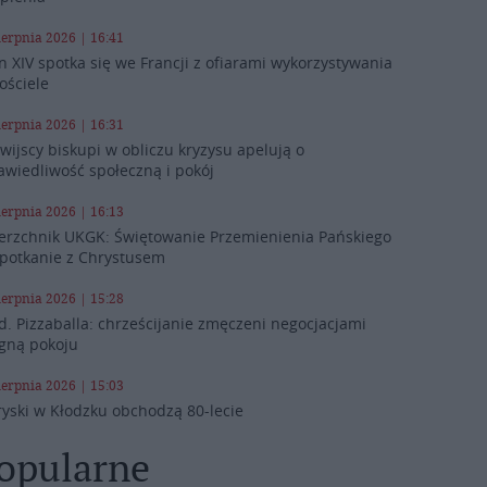
ierpnia 2026 | 16:41
n XIV spotka się we Francji z ofiarami wykorzystywania
ościele
ierpnia 2026 | 16:31
iwijscy biskupi w obliczu kryzysu apelują o
awiedliwość społeczną i pokój
ierpnia 2026 | 16:13
erzchnik UKGK: Świętowanie Przemienienia Pańskiego
spotkanie z Chrystusem
ierpnia 2026 | 15:28
d. Pizzaballa: chrześcijanie zmęczeni negocjacjami
gną pokoju
ierpnia 2026 | 15:03
ryski w Kłodzku obchodzą 80-lecie
opularne