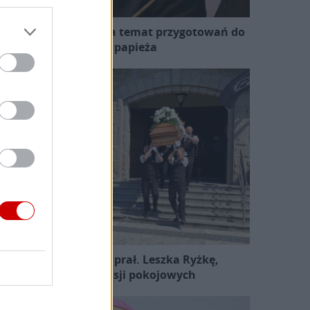
zewodniczący KEP na temat przygotowań do
wizyty papieża
Pożegnano śp. ks. prał. Leszka Ryżkę,
uczestnika misji pokojowych