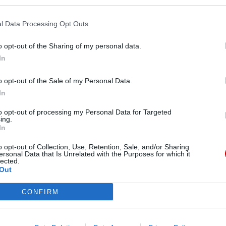
Pr
l Data Processing Opt Outs
śmy Ducha Świętego o dar pokoju
o opt-out of the Sharing of my personal data.
 na zakończenie dzisiejszej uroczystości Zesłania
In
e i przed odmówieniem modlitwy Regina Caeli.
o opt-out of the Sale of my Personal Data.
In
to opt-out of processing my Personal Data for Targeted
ing.
ane siostry katarzynki
In
Polsce zostały beatyfikowane: Krystyna Klomfass
o opt-out of Collection, Use, Retention, Sale, and/or Sharing
ersonal Data that Is Unrelated with the Purposes for which it
św. Katarzyny Dziewicy i Męczennicy, zamordowane
lected.
ytoriach dzisiejszej Polski. Pomimo atmosfery
Out
e zaprzestały one posługiwania chorym i sierotom” –
i w Watykanie. Papież wezwał: „Niech Najświętsza
CONFIRM
ch trudnościach: myślę zwłaszcza o tych, które
 Ukrainie i w innych częściach świata”.