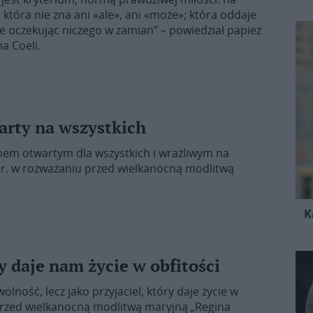
 która nie zna ani «ale», ani «może»; która oddaje
nie oczekując niczego w zamian” – powiedział papież
a Coeli.
arty na wszystkich
em otwartym dla wszystkich i wrażliwym na
6 r. w rozważaniu przed wielkanocną modlitwą
K
ry daje nam życie w obfitości
olność, lecz jako przyjaciel, który daje życie w
 przed wielkanocną modlitwą maryjną „Regina