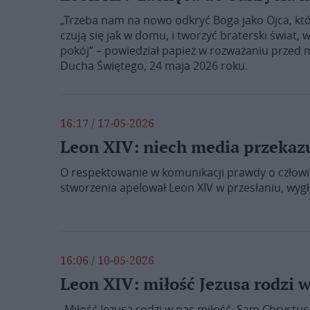
„Trzeba nam na nowo odkryć Boga jako Ojca, kt
czują się jak w domu, i tworzyć braterski świat
pokój” – powiedział papież w rozważaniu przed 
Ducha Świętego, 24 maja 2026 roku.
16:17 / 17-05-2026
Leon XIV: niech media przekaz
O respektowanie w komunikacji prawdy o człowi
stworzenia apelował Leon XIV w przesłaniu, wyg
16:06 / 10-05-2026
Leon XIV: miłość Jezusa rodzi w
„Miłość Jezusa rodzi w nas miłość. Sam Chrystus