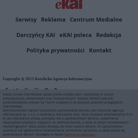
Serwisy
Reklama
Centrum Medialne
Darczyńcy KAI
eKAI poleca
Redakcja
Polityka prywatności
Kontakt
Copyright © 2025 Katolicka Agencja Informacyjna
Nasza strona internetowa używa plików cookies (tzw. ciasteczka) w celach
statystycznych, reklamowych oraz funkcjonalnych. Możesz określić warunki
KAI zastrzega wszelkie prawa do serwisu. Użytkownicy mogą pobierać
przechowywania cookies na Twoim urządzeniu za pomocą ustawień przeglądarki
i drukować fragmenty zawartości serwisu internetowego www.ekai.pl
internetowej.
wyłącznie do użytku osobistego. Publikacja, rozpowszechnianie
Administratorem danych osobowych użytkowników Serwisu jest Katolicka Agencja
Informacyjna sp. z o.o. z siedzibą w Warszawie (KAI). Dane osobowe przetwarzamy m.in.
zawartości niniejszego serwisu lub jej sprzedaż (także framing i in.
w celu wykonania umowy pomiędzy KAI a użytkownikiem Serwisu, wypełnienia
podobne metody), są bez uprzedniej pisemnej zgody KAI zabronione i
obowiązków prawnych ciążących na Administratorze, a także w celach kontaktowych i
stanowią naruszenie ustaw o prawie autorskim, ochronie baz danych i
marketingowych. Masz prawo dostępu do treści swoich danych, ich sprostowania,
usunięcia lub ograniczenia przetwarzania, wniesienia sprzeciwu, a także prawo do
uczciwej konkurencji - będą ścigane przy pomocy wszelkich
przenoszenia danych. Szczegóły w naszej
Polityce prywatności.