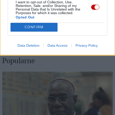
08 sierpnia 2026 | 18:23
I want to opt-out of Collection, Use,
Retention, Sale, and/or Sharing of my
Papież: w św. Agacie kontemplujemy zwycięstwo miłości nad
Personal Data that Is Unrelated with the
śmiercią
Purposes for which it was collected.
Opted Out
08 sierpnia 2026 | 16:32
CONFIRM
Paola Kafira o islamie: Nie możemy już dłużej milczeć
08 sierpnia 2026 | 16:16
Pieszo do Matki Bożej – z Great Meadows do Amerykańskiej
Data Deletion
Data Access
Privacy Policy
Częstochowy
Popularne