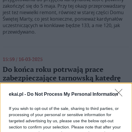
zakończyć się do 5 maja. Przy tej okazji przeprowadzany
jest też niewielki remont, również w starej części Domu
Świętej Marty, co jest konieczne, ponieważ kardynałów
uczestniczących w konklawe będzie 133, a nie 120, jak
przewidywano.
15:59 / 16-03-2025
Do końca roku potrwają prace
zabezpieczające tarnowską katedrę
przed wilgocią
ekai.pl -
Do Not Process My Personal Information
Osuszenie i zabezpieczenie przed zawilgoceniem murów
budynku bazyliki katedralnej w Tarnowie – m.in. takie
If you wish to opt-out of the sale, sharing to third parties, or
prace zostaną wykonane dzięki pieniądzom z Rządowego
processing of your personal or sensitive information for
Programu Odbudowy Zabytków. Te środki przyznane
targeted advertising by us, please use the below opt-out
zostały jeszcze za poprzedniego rządu. Dotacja wynosi
section to confirm your selection. Please note that after your
ok. 3,5 mln zł.