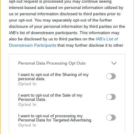
opt-out request is processed you may continue seeing
interest-based ads based on personal information utilized by
us or personal information disclosed to third parties prior to
your opt-out. You may separately opt-out of the further
disclosure of your personal information by third parties on the
1
2
3
…
6
IAB’s list of downstream participants. This information may
also be disclosed by us to third parties on the
IAB’s List of
Następna
Downstream Participants
that may further disclose it to other
third parties.
Najnowsze
Personal Data Processing Opt Outs
I want to opt-out of the Sharing of my
personal data.
08 sierpnia 2026 | 21:07
Opted In
Coca-Cola dyskryminuje Jezusa Króla?
I want to opt-out of the Sale of my
08 sierpnia 2026 | 20:19
Personal Data.
Opted In
Siostra Wolfers: w czasach kryzysu radość ma siłę polityczną
I want to opt-out of processing my
08 sierpnia 2026 | 19:04
Personal Data for Targeted Advertising.
SIGNIS 2026: komunikacja w służbie Ewangelii
Opted In