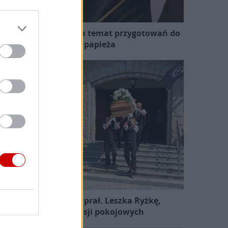
zewodniczący KEP na temat przygotowań do
wizyty papieża
Pożegnano śp. ks. prał. Leszka Ryżkę,
uczestnika misji pokojowych