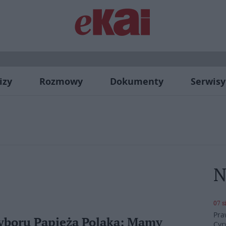
izy
Rozmowy
Dokumenty
Serwisy
N
07 s
Pra
wyboru Papieża Polaka: Mamy
Cyr