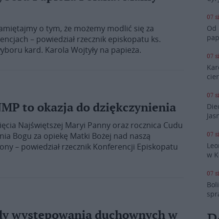
07 s
pamiętajmy o tym, że możemy modlić się za
Od 
pap
encjach – powiedział rzecznik episkopatu ks.
wyboru kard. Karola Wojtyły na papieża.
07 s
Kar
cie
07 s
MP to okazja do dziękczynienia
Die
Jas
cia Najświętszej Maryi Panny oraz rocznica Cudu
07 s
enia Bogu za opiekę Matki Bożej nad naszą
Leo
trony – powiedział rzecznik Konferencji Episkopatu
w K
07 s
Bol
spr
ady występowania duchownych w