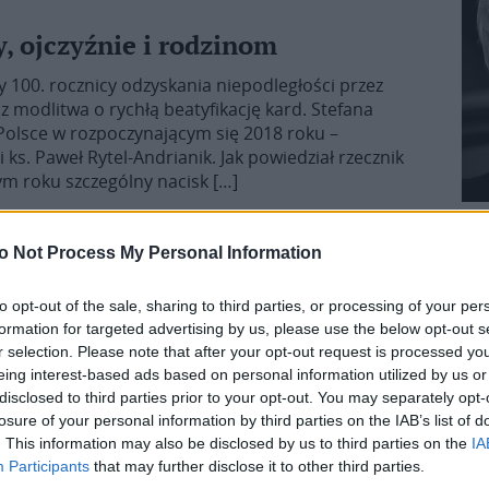
, ojczyźnie i rodzinom
100. rocznicy odzyskania niepodległości przez
z modlitwa o rychłą beatyfikację kard. Stefana
Polsce w rozpoczynającym się 2018 roku –
 ks. Paweł Rytel-Andrianik. Jak powiedział rzecznik
m roku szczególny nacisk […]
o Not Process My Personal Information
przednia
to opt-out of the sale, sharing to third parties, or processing of your per
formation for targeted advertising by us, please use the below opt-out s
3
4
5
r selection. Please note that after your opt-out request is processed y
eing interest-based ads based on personal information utilized by us or
disclosed to third parties prior to your opt-out. You may separately opt-
losure of your personal information by third parties on the IAB’s list of
. This information may also be disclosed by us to third parties on the
IA
Participants
that may further disclose it to other third parties.