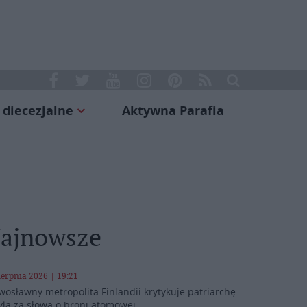
 diecezjalne
Aktywna Parafia
ajnowsze
ierpnia 2026 | 19:21
wosławny metropolita Finlandii krytykuje patriarchę
yla za słowa o broni atomowej