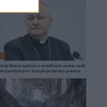
skup Ważny apeluje o wrażliwość wobec osób
skrzywdzonych i krytykuje bariery prawne