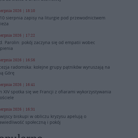
ierpnia 2026 | 18:10
10 sierpnia zapisy na liturgie pod przewodnictwem
ieża
ierpnia 2026 | 17:22
d. Parolin: pokój zaczyna się od empatii wobec
rpienia
ierpnia 2026 | 16:56
cezja radomska: kolejne grupy pątników wyruszają na
ną Górę
ierpnia 2026 | 16:41
n XIV spotka się we Francji z ofiarami wykorzystywania
ościele
ierpnia 2026 | 16:31
iwijscy biskupi w obliczu kryzysu apelują o
awiedliwość społeczną i pokój