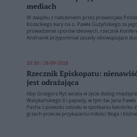
mediach
W związku z nałożeniem przez prowincjała Polski
Kozackiego kary na o. Pawła Gużyńskiego za jeg
prowadzenie sporów ideowych, rzecznik Konferenc
Andrianik przypomniał zasady obowiązujące du
10:30 / 28-09-2018
Rzecznik Episkopatu: nienawiść
jest odrażająca
Abp Grzegorz Ryś wciela w życie dialog międzyre
Watykańskiego II i papieży, w tym św. Jana Pawła
Pasha z powodu udziału w spotkaniu katolicko-ży
grzech przeciw przykazaniu miłości Boga i bliźnie