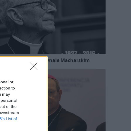
Kard. Ryś o kardynale Macharskim
sonal or
ection to
ou may
 personal
out of the
 downstream
B’s List of