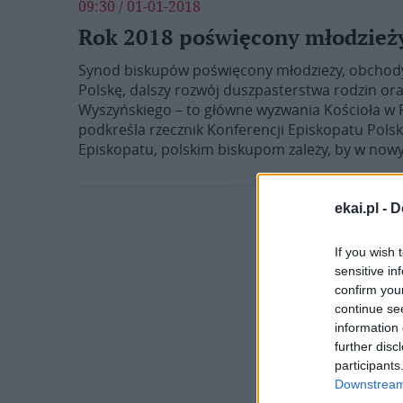
09:30 / 01-01-2018
Rok 2018 poświęcony młodzieży
Synod biskupów poświęcony młodzieży, obchody 
Polskę, dalszy rozwój duszpasterstwa rodzin ora
Wyszyńskiego – to główne wyzwania Kościoła w 
podkreśla rzecznik Konferencji Episkopatu Polski
Episkopatu, polskim biskupom zależy, by w nowy
ekai.pl -
D
Po
If you wish 
sensitive in
1
…
confirm you
continue se
information 
further disc
participants
Downstream 