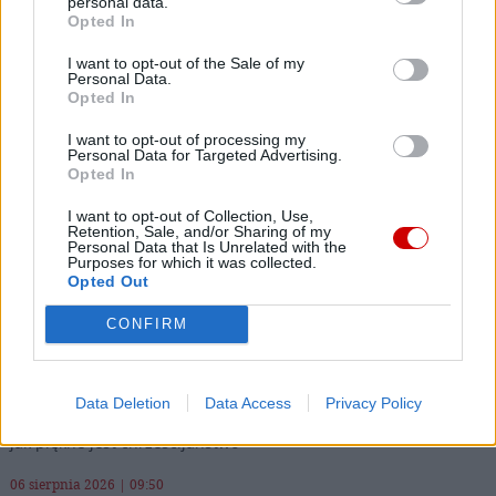
personal data.
Następna
Opted In
I want to opt-out of the Sale of my
Personal Data.
Najnowsze
Opted In
I want to opt-out of processing my
06 sierpnia 2026 | 13:20
Personal Data for Targeted Advertising.
Opted In
Leon XIV do młodych w Asyżu: od św. Franciszka uczcie się
budowania pokoju i wspólnoty
I want to opt-out of Collection, Use,
Retention, Sale, and/or Sharing of my
06 sierpnia 2026 | 12:48
Personal Data that Is Unrelated with the
Purposes for which it was collected.
Ks. Waldemar Turek przy grobie św. Jana Pawła II:
Opted Out
Przemienienie Jezusa daje siłę do pokonywania przeciwności
CONFIRM
06 sierpnia 2026 | 11:38
Przewodniczący episkopatu przypomniał o naturze patriotyzmu
06 sierpnia 2026 | 10:02
Data Deletion
Data Access
Privacy Policy
Bp Muskus do pielgrzymów: potrzebujemy przypomnieć sobie,
jak piękne jest chrześcijaństwo
06 sierpnia 2026 | 09:50