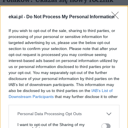
statystyczny ISKK
ekai.pl -
Do Not Process My Personal Information
W Polsce jest ponad 10 tys. parafii. Pracuje w nich ok. 30
tys. księży diecezjalnych i zakonników. W zgromadzeniach
czynnych żyje 15, 6 tys. sióstr. Co niedziela chodzi do
If you wish to opt-out of the sale, sharing to third parties, or
kościoła 29, 02 proc. a komunię św. przyjmuje 14, 02
processing of your personal or sensitive information for
targeted advertising by us, please use the below opt-out
proc. wiernych. W ubiegłym roku 267, 2 tys. osób
section to confirm your selection. Please note that after your
przyjęło sakrament chrztu. Na religię uczęszcza ponad 78
opt-out request is processed you may continue seeing
proc. uczniów. Takie dane – za rok 2023 – ukazuje
interest-based ads based on personal information utilized by
najnowszy rocznik statystyczny Instytutu Statystyki
us or personal information disclosed to third parties prior to
Kościoła Katolickiego „Annuarium Statisticum Ecclesia in
your opt-out. You may separately opt-out of the further
Polonia”. Publikacja zaprezentowana została dziś
disclosure of your personal information by third parties on the
podczas konferencji prasowej w siedzibie Sekretariatu
IAB’s list of downstream participants. This information may
KEP w Warszawie.
also be disclosed by us to third parties on the
IAB’s List of
Downstream Participants
that may further disclose it to other
third parties.
Personal Data Processing Opt Outs
1
2
3
…
6
I want to opt-out of the Sharing of my