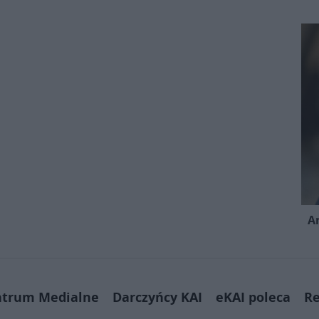
A
ntrum Medialne
Darczyńcy KAI
eKAI poleca
Re