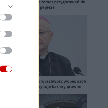
zewodniczący KEP na temat przygotowań do
wizyty papieża
skup Ważny apeluje o wrażliwość wobec osób
skrzywdzonych i krytykuje bariery prawne