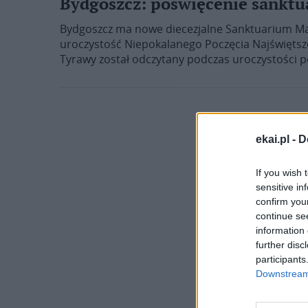
Bydgoszcz: poświęcenie sanktu
Bydgoszcz ma nowe diecezjalne Sanktuarium Mat
uroczystość Niepokalanego Poczęcia Najświętsze
Tyrawy został odczytany podczas uroczystości 
ekai.pl -
D
If you wish 
sensitive in
confirm you
continue se
information 
further disc
participants
Downstream 