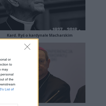
Kard. Ryś o kardynale Macharskim
sonal or
ection to
ou may
 personal
out of the
 downstream
B’s List of