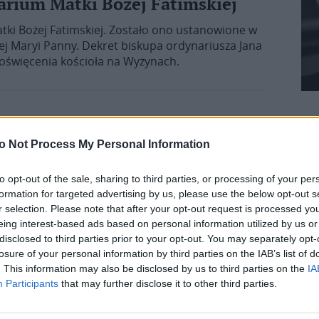
arium Matki Bożej Fatimskiej
ki Bożej Fatimskiej. Zostało ono ustanowione w
j Maryi Panny. Dekret biskupa ordynariusza Jana
poświęcenia kościoła na Wyżynach.
o Not Process My Personal Information
to opt-out of the sale, sharing to third parties, or processing of your per
formation for targeted advertising by us, please use the below opt-out s
r selection. Please note that after your opt-out request is processed y
eing interest-based ads based on personal information utilized by us or
disclosed to third parties prior to your opt-out. You may separately opt-
losure of your personal information by third parties on the IAB’s list of
. This information may also be disclosed by us to third parties on the
IA
Participants
that may further disclose it to other third parties.