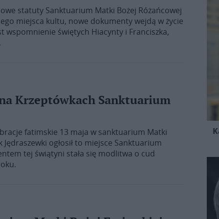
 nowe statuty Sanktuarium Matki Bożej Różańcowej
iego miejsca kultu, nowe dokumenty wejdą w życie
st wspomnienie świętych Hiacynty i Franciszka,
.
j na Krzeptówkach Sanktuarium
K
bracje fatimskie 13 maja w sanktuarium Matki
 Jędraszewki ogłosił to miejsce Sanktuarium
tem tej świątyni stała się modlitwa o cud
roku.