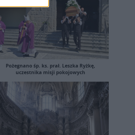
Pożegnano śp. ks. prał. Leszka Ryżkę,
uczestnika misji pokojowych