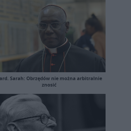
ard. Sarah: Obrzędów nie można arbitralnie
znosić