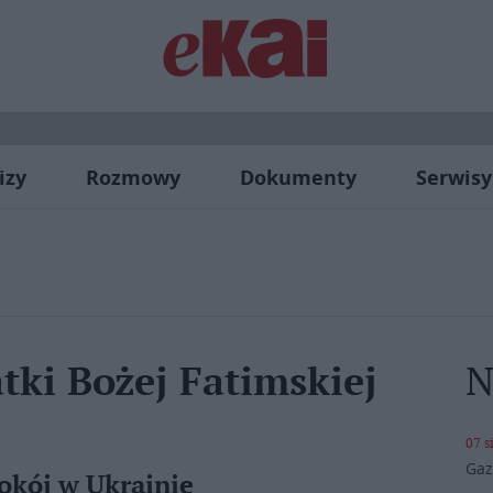
izy
Rozmowy
Dokumenty
Serwisy
N
ki Bożej Fatimskiej
07 s
Gaz
pokój w Ukrainie