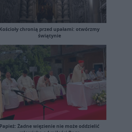
Kościoły chronią przed upałami: otwórzmy
świątynie
Papież: Żadne więzienie nie może oddzielić