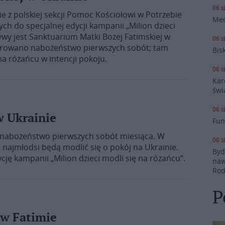
06 s
e z polskiej sekcji Pomoc Kościołowi w Potrzebie
Med
ch do specjalnej edycji kampanii „Milion dzieci
ywy jest Sanktuarium Matki Bożej Fatimskiej w
06 s
urowano nabożeństwo pierwszych sobót; tam
Bis
na różańcu w intencji pokoju.
06 s
Kar
świ
06 s
w Ukrainie
Fun
ą nabożeństwo pierwszych sobót miesiąca. W
06 s
najmłodsi będą modlić się o pokój na Ukrainie.
Byd
cję kampanii „Milion dzieci modli się na różańcu”.
naw
Rod
P
 w Fatimie