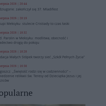
ierpnia 2026 | 20:44
ziugorie: zakończył się 37. Mladifest
ierpnia 2026 | 20:19
kupi Meksyku: stulecie Cristiady to czas łaski
ierpnia 2026 | 18:32
d. Parolin w Meksyku: modlitwa, obecność i
adectwo drogą do pokoju
ierpnia 2026 | 18:28
dacja Małych Stópek tworzy sieć „Szkół Pełnych Życia”
ierpnia 2026 | 16:38
goszcz: „Świętość rodzi się w codzienności” –
iedzenie relikwii św. Teresy od Dzieciątka Jezus i jej
ziców
opularne