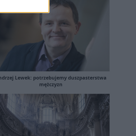
ndrzej Lewek: potrzebujemy duszpasterstwa
mężczyzn