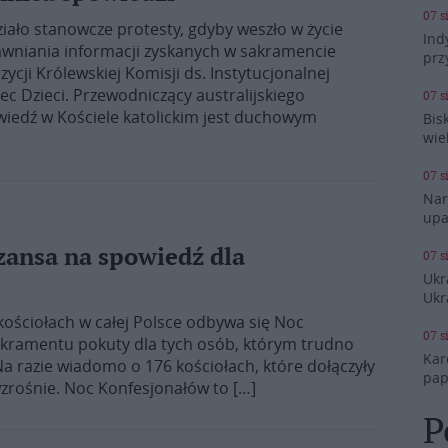
07 s
iało stanowcze protesty, gdyby weszło w życie
Ind
niania informacji zyskanych w sakramencie
prz
ycji Królewskiej Komisji ds. Instytucjonalnej
 Dzieci. Przewodniczący australijskiego
07 s
wiedź w Kościele katolickim jest duchowym
Bis
wie
07 s
Nar
upa
zansa na spowiedź dla
07 s
Ukr
Ukr
kościołach w całej Polsce odbywa się Noc
07 s
sakramentu pokuty dla tych osób, którym trudno
Kar
Na razie wiadomo o 176 kościołach, które dołączyły
pap
 wzrośnie. Noc Konfesjonałów to […]
P