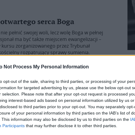
otwartego serca Boga
ie pełnić swojej woli, lecz wolę Boga w pełnej
esjonał ma być także miejscem ewangelizacji –
w kursu zorganizowanego przez Trybunał
d kościelny rozpatrujący sprawy sumienia.
iłosierdzia”. […]
o Not Process My Personal Information
to opt-out of the sale, sharing to third parties, or processing of your per
formation for targeted advertising by us, please use the below opt-out s
 Pana”
r selection. Please note that after your opt-out request is processed y
eing interest-based ads based on personal information utilized by us or
ecjalny list, w którym zaprasza do udziału w
disclosed to third parties prior to your opt-out. You may separately opt-
zytywany we wszystkich kościołach i kaplicach
losure of your personal information by third parties on the IAB’s list of
. This information may also be disclosed by us to third parties on the
IA
Participants
that may further disclose it to other third parties.