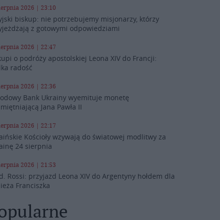
ierpnia 2026 | 23:10
yjski biskup: nie potrzebujemy misjonarzy, którzy
yjeżdżają z gotowymi odpowiedziami
ierpnia 2026 | 22:47
kupi o podróży apostolskiej Leona XIV do Francji:
lka radość
ierpnia 2026 | 22:36
odowy Bank Ukrainy wyemituje monetę
miętniającą Jana Pawła II
ierpnia 2026 | 22:17
aińskie Kościoły wzywają do światowej modlitwy za
ainę 24 sierpnia
ierpnia 2026 | 21:53
d. Rossi: przyjazd Leona XIV do Argentyny hołdem dla
ieża Franciszka
opularne