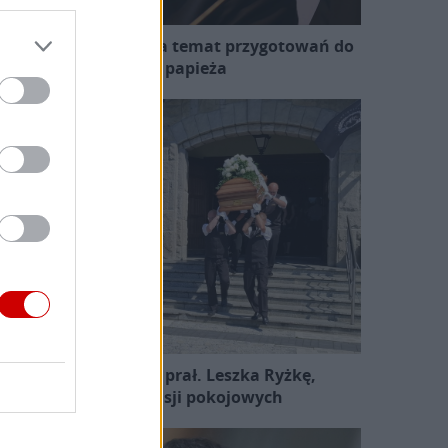
zewodniczący KEP na temat przygotowań do
wizyty papieża
Pożegnano śp. ks. prał. Leszka Ryżkę,
uczestnika misji pokojowych