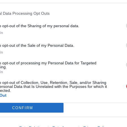
Pr
l Data Processing Opt Outs
przednia
o opt-out of the Sharing of my personal data.
18
19
20
In
o opt-out of the Sale of my Personal Data.
In
to opt-out of processing my Personal Data for Targeted
ing.
In
o opt-out of Collection, Use, Retention, Sale, and/or Sharing
ersonal Data that Is Unrelated with the Purposes for which it
lected.
Out
CONFIRM