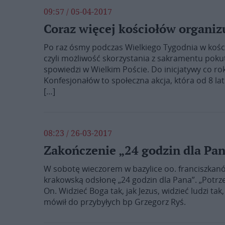
09:57 / 05-04-2017
Coraz więcej kościołów organi
Po raz ósmy podczas Wielkiego Tygodnia w kośc
czyli możliwość skorzystania z sakramentu pokut
spowiedzi w Wielkim Poście. Do inicjatywy co rok
Konfesjonałów to społeczna akcja, która od 8 la
[…]
08:23 / 26-03-2017
Zakończenie „24 godzin dla Pa
W sobotę wieczorem w bazylice oo. franciszkanó
krakowską odsłonę „24 godzin dla Pana”. „Potrz
On. Widzieć Boga tak, jak Jezus, widzieć ludzi tak,
mówił do przybyłych bp Grzegorz Ryś.