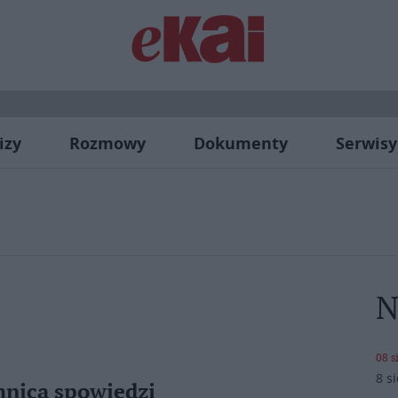
izy
Rozmowy
Dokumenty
Serwisy
N
08 s
8 s
mnica spowiedzi