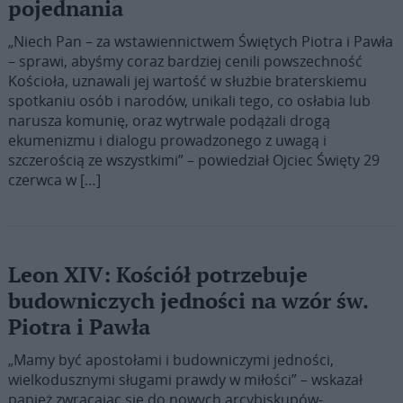
pojednania
„Niech Pan – za wstawiennictwem Świętych Piotra i Pawła
– sprawi, abyśmy coraz bardziej cenili powszechność
Kościoła, uznawali jej wartość w służbie braterskiemu
spotkaniu osób i narodów, unikali tego, co osłabia lub
narusza komunię, oraz wytrwale podążali drogą
ekumenizmu i dialogu prowadzonego z uwagą i
szczerością ze wszystkimi” – powiedział Ojciec Święty 29
czerwca w […]
Leon XIV: Kościół potrzebuje
budowniczych jedności na wzór św.
Piotra i Pawła
„Mamy być apostołami i budowniczymi jedności,
wielkodusznymi sługami prawdy w miłości” – wskazał
papież zwracając się do nowych arcybiskupów-