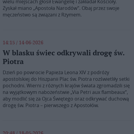
wielu miejscach głosił Ewangelię i zakładał Kościoły.
Zyskał miano „Apostoła Narodów”. Obaj przez swoje
męczeństwo są związani z Rzymem.
14:15 / 14-06-2026
W blasku świec odkrywali drogę św.
Piotra
Dzień po powrocie Papieża Leona XIV z podróży
apostolskiej do Hiszpanii Plac św. Piotra rozświetliły setki
pochodni. Wierni z różnych krajów świata zgromadzili się
na wyjątkowym nabożeństwie „Via Petri aux flambeaux”,
aby modlić się za Ojca Świętego oraz odkrywać duchową
drogę św. Piotra – pierwszego z Apostołów.
20:48 / 18-05-2026