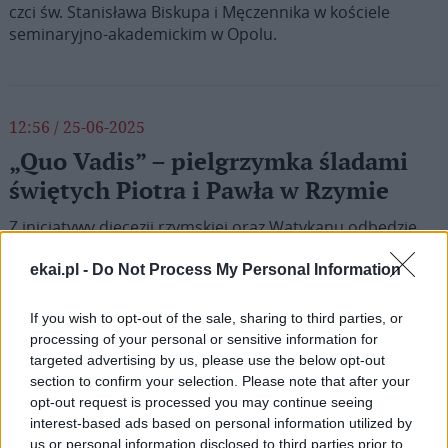
czci św. Stanisława Biskupa i Męczennika w kościele
seminaryjno-akademickim w Opolu.
12:56 / 25-06-2025
„Quo Vadis” – pielgrzymka śladami
świętych Piotra i Pawła w Rzymie
Z inicjatywy diecezji rzymskiej oraz Watykanu odbędzie
się po raz trzeci pielgrzymka śladami świętych apostołów
w Rzymie. Wydarzenie, organizowane zostanie z okazji
ekai.pl -
Do Not Process My Personal Information
uroczystości Świętych Piotra i Pawła i będzie okazją
nawiedzenia miejsc w Wiecznym Mieście związanych z
If you wish to opt-out of the sale, sharing to third parties, or
oboma apostołami.
processing of your personal or sensitive information for
targeted advertising by us, please use the below opt-out
section to confirm your selection. Please note that after your
opt-out request is processed you may continue seeing
interest-based ads based on personal information utilized by
us or personal information disclosed to third parties prior to