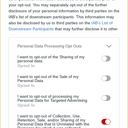
1
2
3
…
5
your opt-out. You may separately opt-out of the further
disclosure of your personal information by third parties on the
Następna
IAB’s list of downstream participants. This information may
also be disclosed by us to third parties on the
IAB’s List of
Downstream Participants
that may further disclose it to other
Najnowsze
third parties.
Personal Data Processing Opt Outs
09 sierpnia 2026 | 04:22
Kard. Timothy Radcliffe na odpuście u gdańskich dominikanów
I want to opt-out of the Sharing of my
personal data.
08 sierpnia 2026 | 21:11
Opted In
45 Kielecka Piesza Pielgrzymka na Jasną Górę
I want to opt-out of the Sale of my
Personal Data.
08 sierpnia 2026 | 21:07
Opted In
Coca-Cola dyskryminuje Jezusa Króla?
I want to opt-out of processing my
08 sierpnia 2026 | 20:19
Personal Data for Targeted Advertising.
Opted In
Siostra Wolfers: w czasach kryzysu radość ma siłę polityczną
I want to opt-out of Collection, Use,
08 sierpnia 2026 | 19:04
Retention, Sale, and/or Sharing of my
SIGNIS 2026: komunikacja w służbie Ewangelii
Personal Data that Is Unrelated with the
Purposes for which it was collected.