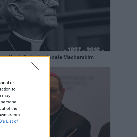
Kard. Ryś o kardynale Macharskim
sonal or
ection to
ou may
 personal
out of the
 downstream
B’s List of