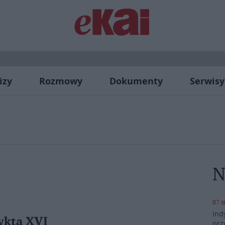
izy
Rozmowy
Dokumenty
Serwisy
N
07 s
Ind
ykta XVI
prz