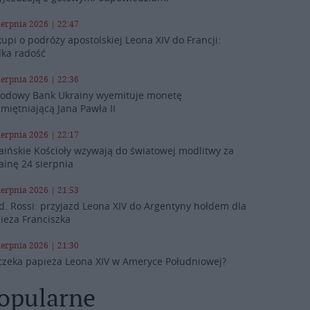
ierpnia 2026 | 22:47
kupi o podróży apostolskiej Leona XIV do Francji:
lka radość
ierpnia 2026 | 22:36
odowy Bank Ukrainy wyemituje monetę
miętniającą Jana Pawła II
ierpnia 2026 | 22:17
aińskie Kościoły wzywają do światowej modlitwy za
ainę 24 sierpnia
ierpnia 2026 | 21:53
d. Rossi: przyjazd Leona XIV do Argentyny hołdem dla
ieża Franciszka
ierpnia 2026 | 21:30
czeka papieża Leona XIV w Ameryce Południowej?
opularne