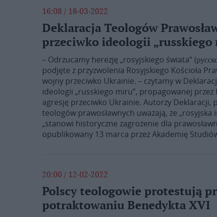
16:08 / 18-03-2022
Deklaracja Teologów Prawosła
przeciwko ideologii „russkiego
– Odrzucamy herezję „rosyjskiego świata” (русског
podjęte z przyzwolenia Rosyjskiego Kościoła Pr
wojny przeciwko Ukrainie. – czytamy w Deklara
ideologii „russkiego miru”, propagowanej przez 
agresję przeciwko Ukrainie. Autorzy Deklaracji, 
teologów prawosławnych uważają, że „rosyjska i
„stanowi historyczne zagrożenie dla prawosławne
opublikowany 13 marca przez Akademię Studiów 
20:00 / 12-02-2022
Polscy teologowie protestują 
potraktowaniu Benedykta XVI