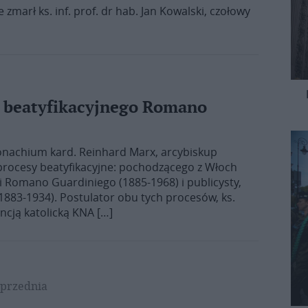
zmarł ks. inf. prof. dr hab. Jan Kowalski, czołowy
u beatyfikacyjnego Romano
Monachium kard. Reinhard Marx, arcybiskup
procesy beatyfikacyjne: pochodzącego z Włoch
gii Romano Guardiniego (1885-1968) i publicysty,
1883-1934). Postulator obu tych procesów, ks.
cją katolicką KNA […]
przednia