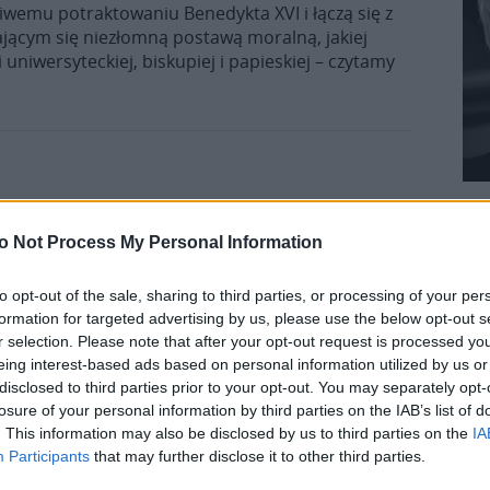
iwemu potraktowaniu Benedykta XVI i łączą się z
ącym się niezłomną postawą moralną, jakiej
niwersyteckiej, biskupiej i papieskiej – czytamy
lskiego – wybitnego malarza i
o Not Process My Personal Information
raternię „Pojednanie” zapraszają na uroczystość
to opt-out of the sale, sharing to third parties, or processing of your per
 Nowosielskiego – wybitnego polskiego malarza,
formation for targeted advertising by us, please use the below opt-out s
a. 7 stycznia przypada rocznica jego urodzin.
r selection. Please note that after your opt-out request is processed y
eing interest-based ads based on personal information utilized by us or
disclosed to third parties prior to your opt-out. You may separately opt-
losure of your personal information by third parties on the IAB’s list of
. This information may also be disclosed by us to third parties on the
IA
e braterstwa”
Participants
that may further disclose it to other third parties.