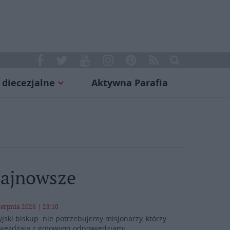
 diecezjalne
Aktywna Parafia
ajnowsze
ierpnia 2026 | 23:10
yjski biskup: nie potrzebujemy misjonarzy, którzy
yjeżdżają z gotowymi odpowiedziami