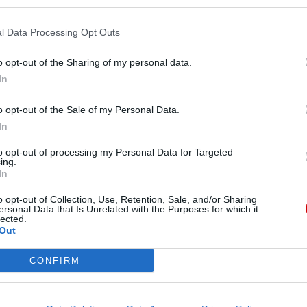
gów Watykan wezwał do “ratowania braterstwa”.
wych teologów, jak i dla wszystkich wiernych” do
Pr
l Data Processing Opt Outs
 i świeckim, głosi dokument opublikowany 8
ożnych tematów dając w ten sposób zachętę do
o opt-out of the Sharing of my personal data.
pieskiej Akademii Życia, abp. Vincenzo Paglia oraz
In
na Pawła II ds. Małżeństwa i Rodziny Pierangelo
o opt-out of the Sale of my Personal Data.
In
to opt-out of processing my Personal Data for Targeted
ing.
In
istów w Polsce broni dobrego
o opt-out of Collection, Use, Retention, Sale, and/or Sharing
ersonal Data that Is Unrelated with the Purposes for which it
lected.
lizacji miłości, który wyraził się w jego trosce o
Out
ralnych, opowiadamy się przeciwko rozszerzaniu
go rzekomych zaniedbaniach w reagowaniu na
CONFIRM
wnych i świeckich – czytamy w przesłanym KAI
w w Polsce. – Oczekujemy, że cierpliwie
 celu odpowiednich gremiów naukowych i