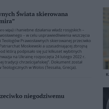
wnych Świata skierowana
 mira”
о міра) i haniebne działania władz rosyjskich –
awosławnego – w celu usprawiedliwienia wszczęcia
cji Teologów Prawosławnych skierowanej przeciwko
Patriarchat Moskiewski a uzasadniającej zbrojną
pod którą podpisało się już kilkuset wybitnych
nwazja na Ukrainę rozpoczęta 24 lutego 2022 r.
j tradycji chrześcijańskiej”. Dokument został
Teologicznych w Wolos (Tessalia, Grecja).
K
przeciwko niegodziwemu