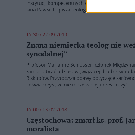
instytucji kompetentnych do wyjaśniania różny
Jana Pawła II – pisza teologowie moraliści.
17:30 / 22-09-2019
Znana niemiecka teolog nie we
synodalnej”
Profesor Marianne Schlosser, członek Międzynar
zamiaru brać udziału w „wiążącej drodze synoda
Biskupów. Przytoczyła obawy dotyczące zarówno 
i oświadczyła, że nie może w niej uczestniczyć.
17:00 / 15-02-2018
Częstochowa: zmarł ks. prof. Ja
moralista