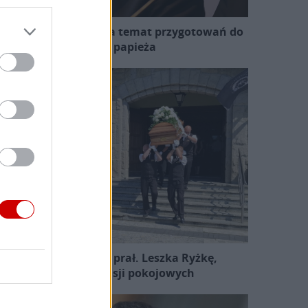
zewodniczący KEP na temat przygotowań do
wizyty papieża
Pożegnano śp. ks. prał. Leszka Ryżkę,
uczestnika misji pokojowych