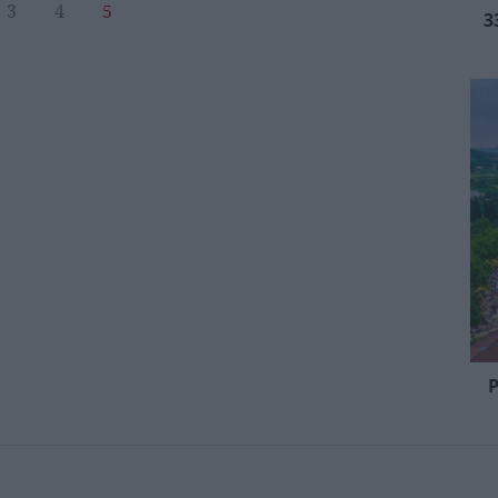
3
4
5
3
P