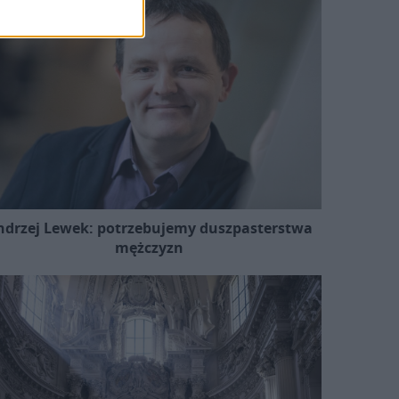
ndrzej Lewek: potrzebujemy duszpasterstwa
mężczyzn