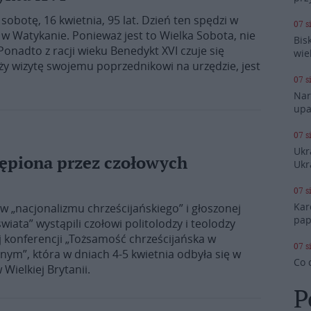
sobotę, 16 kwietnia, 95 lat. Dzień ten spędzi w
07 s
” w Watykanie. Ponieważ jest to Wielka Sobota, nie
Bis
onadto z racji wieku Benedykt XVI czuje się
wie
oży wizytę swojemu poprzednikowi na urzędzie, jest
07 s
Nar
upa
07 s
Ukr
tępiona przez czołowych
Ukr
07 s
Kar
 „nacjonalizmu chrześcijańskiego” i głoszonej
pap
wiata” wystąpili czołowi politolodzy i teolodzy
j konferencji „Tożsamość chrześcijańska w
07 s
m”, która w dniach 4-5 kwietnia odbyła się w
Co 
ielkiej Brytanii.
P