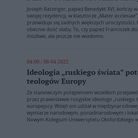
Joseph Ratzinger, papież Benedykt XVI, kończy w 
swojej rezydencji, w klasztorze „Mater ecclesiae
przewiduje się żadnych większych uroczystości. P
obecnie dość słaby. To, czy papież Franciszek zł
możliwe, ale jeszcze nie wiadomo.
04:00 / 08-04-2022
Ideologia „ruskiego świata” po
teologów Europy
Ze stanowczym potępieniem wszelkich przejawów
przez prawosławie rosyjskie ideologii „ruskiego ś
europejscy. Wzięli oni udział w międzynarodowe
wymiarze narodowym, ponadnarodowym i lokalny
Nowym Kolegium Uniwersytetu Oksfordzkiego w W