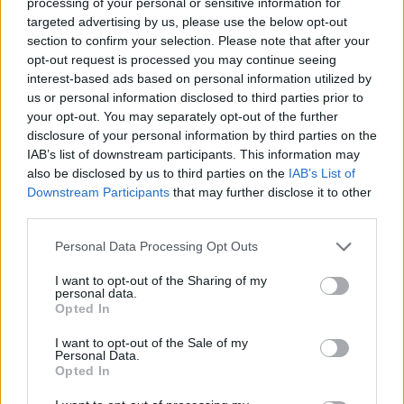
processing of your personal or sensitive information for
Teologów Moralistów w Polsce. – Oczekujemy, że
targeted advertising by us, please use the below opt-out
cierpliwie prowadzona praca badawcza powołanych w
section to confirm your selection. Please note that after your
tym celu odpowiednich gremiów naukowych i instytucji
opt-out request is processed you may continue seeing
kompetentnych do wyjaśniania różnych wątpliwości
interest-based ads based on personal information utilized by
pozwoli ukazać prawdziwą postawę Jana Pawła II – pisza
us or personal information disclosed to third parties prior to
teologowie moraliści.
your opt-out. You may separately opt-out of the further
disclosure of your personal information by third parties on the
IAB’s list of downstream participants. This information may
also be disclosed by us to third parties on the
IAB’s List of
Downstream Participants
that may further disclose it to other
1
2
third parties.
Następna
Personal Data Processing Opt Outs
I want to opt-out of the Sharing of my
personal data.
Najnowsze
Opted In
I want to opt-out of the Sale of my
Personal Data.
08 sierpnia 2026 | 21:07
Opted In
Coca-Cola dyskryminuje Jezusa Króla?