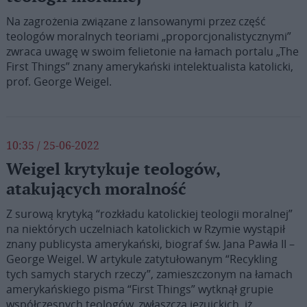
Na zagrożenia związane z lansowanymi przez część
teologów moralnych teoriami „proporcjonalistycznymi”
zwraca uwagę w swoim felietonie na łamach portalu „The
First Things” znany amerykański intelektualista katolicki,
prof. George Weigel.
10:35 / 25-06-2022
Weigel krytykuje teologów,
atakujących moralność
Z surową krytyką “rozkładu katolickiej teologii moralnej”
na niektórych uczelniach katolickich w Rzymie wystąpił
znany publicysta amerykański, biograf św. Jana Pawła II –
George Weigel. W artykule zatytułowanym “Recykling
tych samych starych rzeczy”, zamieszczonym na łamach
amerykańskiego pisma “First Things” wytknął grupie
współczesnych teologów, zwłaszcza jezuickich, iż