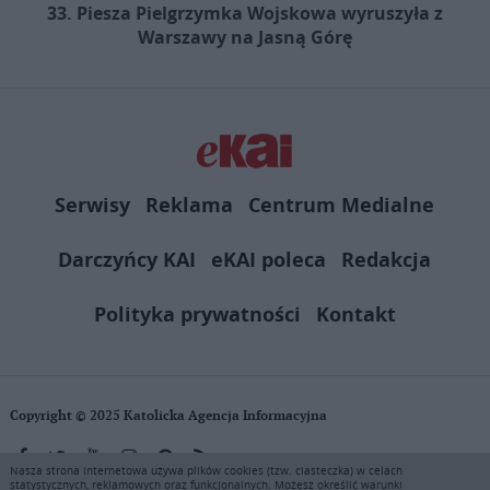
33. Piesza Pielgrzymka Wojskowa wyruszyła z
Warszawy na Jasną Górę
Serwisy
Reklama
Centrum Medialne
Darczyńcy KAI
eKAI poleca
Redakcja
Polityka prywatności
Kontakt
Copyright © 2025 Katolicka Agencja Informacyjna
Nasza strona internetowa używa plików cookies (tzw. ciasteczka) w celach
statystycznych, reklamowych oraz funkcjonalnych. Możesz określić warunki
KAI zastrzega wszelkie prawa do serwisu. Użytkownicy mogą pobierać