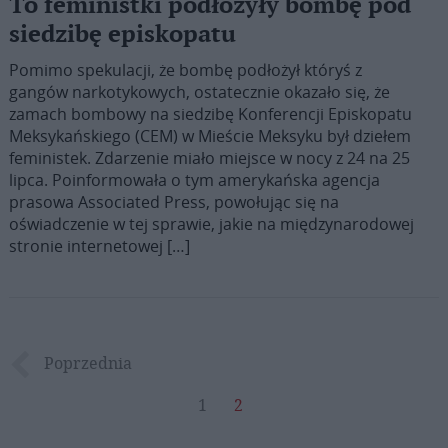
To feministki podłożyły bombę pod
siedzibę episkopatu
Pomimo spekulacji, że bombę podłożył któryś z
gangów narkotykowych, ostatecznie okazało się, że
zamach bombowy na siedzibę Konferencji Episkopatu
Meksykańskiego (CEM) w Mieście Meksyku był dziełem
feministek. Zdarzenie miało miejsce w nocy z 24 na 25
lipca. Poinformowała o tym amerykańska agencja
prasowa Associated Press, powołując się na
oświadczenie w tej sprawie, jakie na międzynarodowej
stronie internetowej […]
Poprzednia
1
2