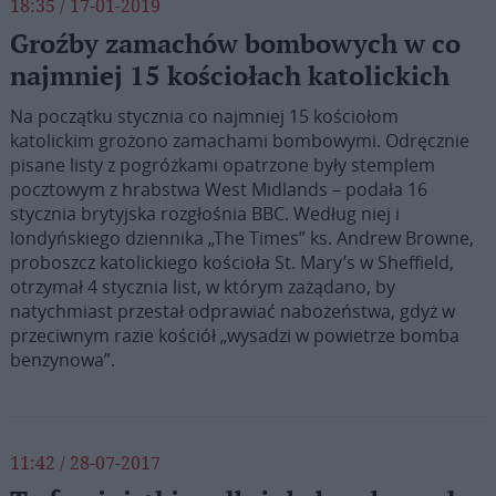
18:35 / 17-01-2019
Groźby zamachów bombowych w co
najmniej 15 kościołach katolickich
Na początku stycznia co najmniej 15 kościołom
katolickim grożono zamachami bombowymi. Odręcznie
pisane listy z pogróżkami opatrzone były stemplem
pocztowym z hrabstwa West Midlands – podała 16
stycznia brytyjska rozgłośnia BBC. Według niej i
londyńskiego dziennika „The Times” ks. Andrew Browne,
proboszcz katolickiego kościoła St. Mary’s w Sheffield,
otrzymał 4 stycznia list, w którym zażądano, by
natychmiast przestał odprawiać nabożeństwa, gdyż w
przeciwnym razie kościół „wysadzi w powietrze bomba
benzynowa”.
11:42 / 28-07-2017