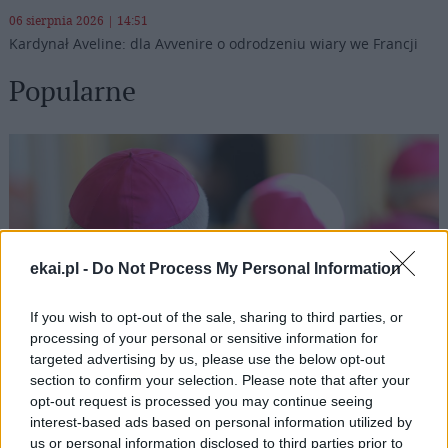
06 sierpnia 2026 | 14:51
Kardynał Aveline: dla Avvenire o odrodzeniu wiary we Francji
Popularne
ekai.pl -
Do Not Process My Personal Information
If you wish to opt-out of the sale, sharing to third parties, or
processing of your personal or sensitive information for
targeted advertising by us, please use the below opt-out
section to confirm your selection. Please note that after your
opt-out request is processed you may continue seeing
interest-based ads based on personal information utilized by
Ministerstwo Sprawiedliwości: kościelna Komisja ds.
us or personal information disclosed to third parties prior to