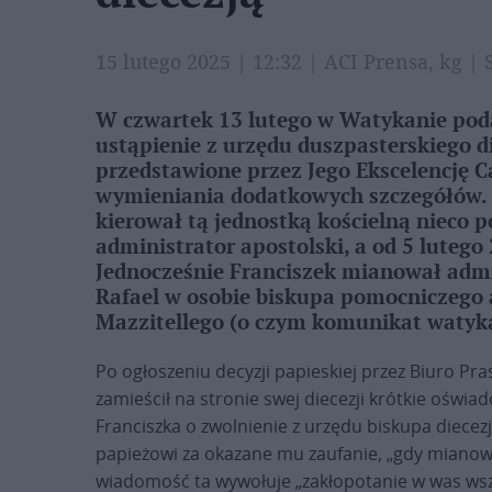
15 lutego 2025 | 12:32 | ACI Prensa, kg |
W czwartek 13 lutego w Watykanie poda
ustąpienie z urzędu duszpasterskiego di
przedstawione przez Jego Ekscelencję 
wymieniania dodatkowych szczegółów. C
kierował tą jednostką kościelną nieco po
administrator apostolski, a od 5 lutego 
Jednocześnie Franciszek mianował admin
Rafael w osobie biskupa pomocniczego 
Mazzitellego (o czym komunikat watyka
Po ogłoszeniu decyzji papieskiej przez Biuro Pra
zamieścił na stronie swej diecezji krótkie oświad
Franciszka o zwolnienie z urzędu biskupa diecez
papieżowi za okazane mu zaufanie, „gdy mianował
wiadomość ta wywołuje „zakłopotanie w was wszy