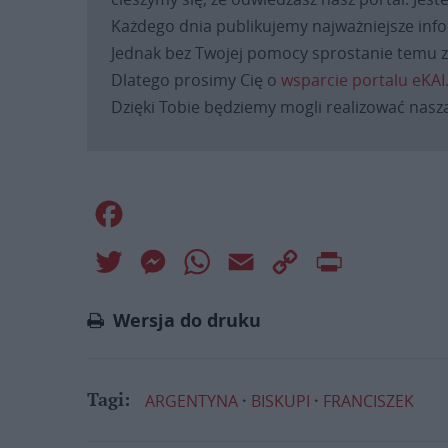
Każdego dnia publikujemy najważniejsze infor
Jednak bez Twojej pomocy sprostanie temu za
Dlatego prosimy Cię o
wsparcie portalu eKAI
Dzięki Tobie będziemy mogli realizować naszą
Facebook
Twitter
Messenger
WhatsApp
Email
Copy
Print
Link
Wersja do druku
ARGENTYNA
BISKUPI
FRANCISZEK
Tagi: