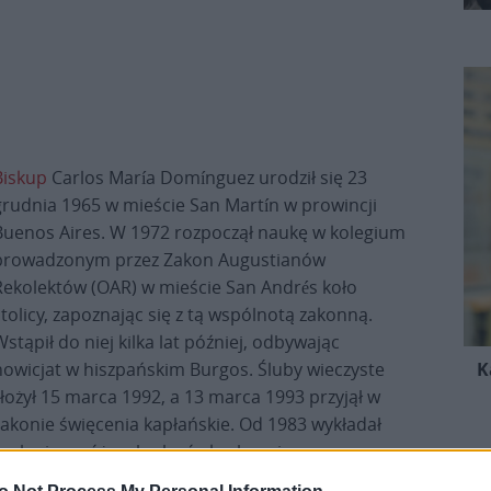
Biskup
Carlos María Domínguez urodził się 23
grudnia 1965 w mieście San Martín w prowincji
Buenos Aires. W 1972 rozpoczął naukę w kolegium
prowadzonym przez Zakon Augustianów
Rekolektów (OAR) w mieście San Andrés koło
stolicy, zapoznając się z tą wspólnotą zakonną.
Wstąpił do niej kilka lat później, odbywając
nowicjat w hiszpańskim Burgos. Śluby wieczyste
K
złożył 15 marca 1992, a 13 marca 1993 przyjął w
zakonie święcenia kapłańskie. Od 1983 wykładał
teologię w różnych placówkach, m.in. na
Argentyńskim Papieskim Uniwersytecie Katolickim