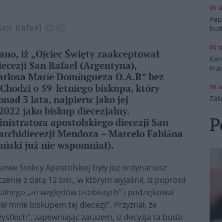
06 s
Pap
 San Rafael Ⓒ Ⓟ
bud
06 s
no, iż „Ojciec Święty zaakceptował
Kar
ecezji San Rafael (Argentyna),
Fra
Carlosa Maríe Domíngueza O.A.R” bez
06 s
hodzi o 59-letniego biskupa, który
ZaM
nad 3 lata, najpierw jako jej
2022 jako biskup diecezjalny.
P
istratora apostolskiego diecezji San
archidiecezji Mendoza – Marcelo Fabiána
ński już nie wspomniał).
sowe Stolicy Apostolskiej były już ordynariusz
czenie z datą 12 bm., w którym wyjaśnił, iż poprosił
jalnego „ze względów osobistych” i podziękował
 mnie biskupem tej diecezji”. Przyznał, że
stkich”, zapewniając zarazem, iż decyzja ta budzi