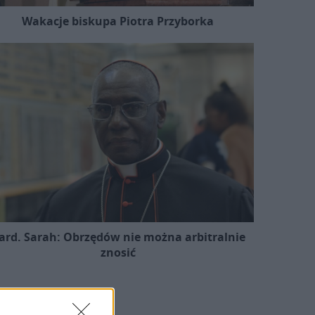
Wakacje biskupa Piotra Przyborka
ard. Sarah: Obrzędów nie można arbitralnie
znosić