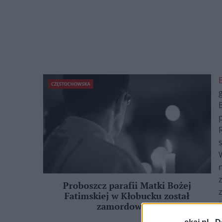
CZĘSTOCHOWSKA
Proboszcz parafii Matki Bożej
Fatimskiej w Kłobucku został
zamordowany