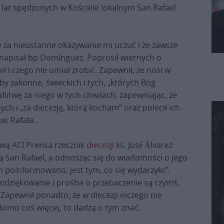
ch lat spędzonych w Kościele lokalnym San Rafael
za nieustanne okazywanie mi uczuć i że zawsze
 napisał bp Domínguez. Poprosił wiernych o
ił i czego nie umiał zrobić. Zapewnił, że nosi w
y zakonne, świeckich i tych, „których Bóg
dlitwę za niego w tych chwilach, zapewniając, że
ych i „za diecezję, którą kocham” oraz polecił ich
w. Rafała.
ową ACI Prensa rzecznik
diecezji
ks. José Álvarez
zją San Rafael, a odnosząc się do wiadomości o jego
ym poinformowano, jest tym, co się wydarzyło”.
 podziękowanie i prośba o przebaczenie są czymś,
Zapewnił ponadto, że w diecezji niczego nie
adomo coś więcej, to dadzą o tym znać.