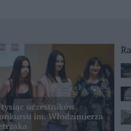
Ra
 tysiąc uczestników
nkursu im. Włodzimierza
etrzaka