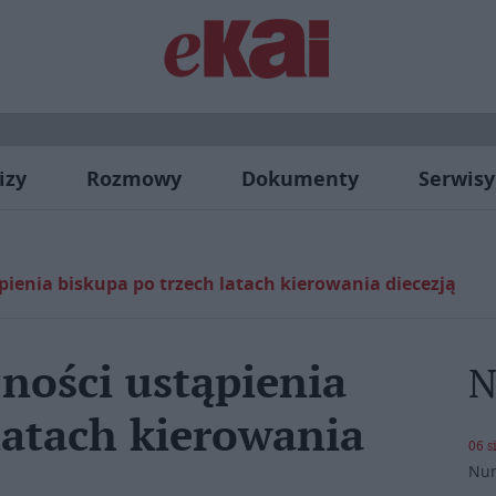
izy
Rozmowy
Dokumenty
Serwisy
pienia biskupa po trzech latach kierowania diecezją
ności ustąpienia
N
latach kierowania
06 s
Nun