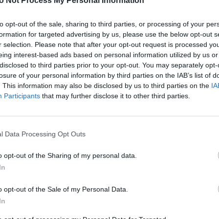
o Not Process My Personal Information
(UCA) w Buenos Aires (od 1993). Pełnił też różne
m prowincji argentyńskiej.
to opt-out of the sale, sharing to third parties, or processing of your per
formation for targeted advertising by us, please use the below opt-out s
pomocniczym diecezji San Juan de Cuyo; sakrę
r selection. Please note that after your opt-out request is processed y
o 2022 papież powołał go na administratora
eing interest-based ads based on personal information utilized by us or
disclosed to third parties prior to your opt-out. You may separately opt-
 Eduardo M. Taussiga, który ustąpił ze stanowiska
losure of your personal information by third parties on the IAB’s list of
knięciu tamtejszego seminarium duchownego. 11
. This information may also be disclosed by us to third parties on the
IA
 jako jej ordynariusz. Obecnie zaś, dokładnie po
Participants
that may further disclose it to other third parties.
go, jak wynika z jego listu do diecezjan, na własną
l Data Processing Opt Outs
o napięta. W czerwcu 2020, po ponownym otwarciu
h z powodu pandemii, ówczesny biskup E. Taussig
o opt-out of the Sharing of my personal data.
m wyłącznie w pozycji stojącej i na rękę, a nie na
In
ielu wiernych i księży, także w miejscowym
kup oznajmił, iż na polecenie Watykanu
o opt-out of the Sale of my Personal Data.
 z końcem tego roku, a kształcący się tam klerycy
In
ększych wyjaśnień placówka ta zaprzestała