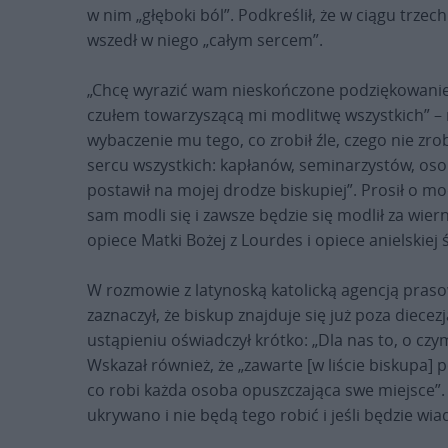
w nim „głęboki ból”. Podkreślił, że w ciągu trze
wszedł w niego „całym sercem”.
„Chcę wyrazić wam nieskończone podziękowanie 
czułem towarzyszącą mi modlitwę wszystkich” –
wybaczenie mu tego, co zrobił źle, czego nie zrob
sercu wszystkich: kapłanów, seminarzystów, osob
postawił na mojej drodze biskupiej”. Prosił o mo
sam modli się i zawsze będzie się modlił za wiern
opiece Matki Bożej z Lourdes i opiece anielskiej ś
W rozmowie z latynoską katolicką agencją pras
zaznaczył, że biskup znajduje się już poza diece
ustąpieniu oświadczył krótko: „Dla nas to, o cz
Wskazał również, że „zawarte [w liście biskupa]
co robi każda osoba opuszczająca swe miejsce”. 
ukrywano i nie będą tego robić i jeśli będzie wi