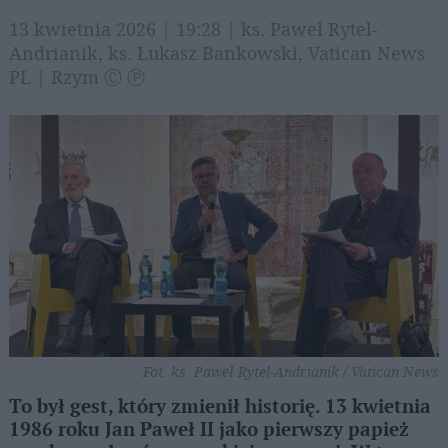
13 kwietnia 2026 | 19:28 | ks. Paweł Rytel-
Andrianik, ks. Łukasz Bankowski, Vatican News
PL | Rzym Ⓒ Ⓟ
Fot. ks. Paweł Rytel-Andrianik / Vatican News
To był gest, który zmienił historię. 13 kwietnia
1986 roku Jan Paweł II jako pierwszy papież