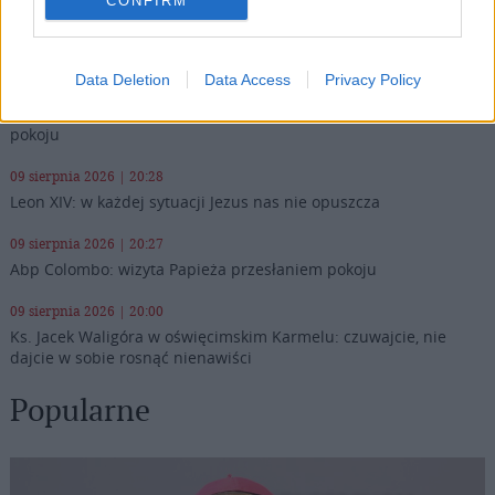
CONFIRM
Najnowsze
Data Deletion
Data Access
Privacy Policy
09 sierpnia 2026 | 21:02
Kościół w Ceucie organizuje czuwanie modlitewne w intencji
pokoju
09 sierpnia 2026 | 20:28
Leon XIV: w każdej sytuacji Jezus nas nie opuszcza
09 sierpnia 2026 | 20:27
Abp Colombo: wizyta Papieża przesłaniem pokoju
09 sierpnia 2026 | 20:00
Ks. Jacek Waligóra w oświęcimskim Karmelu: czuwajcie, nie
dajcie w sobie rosnąć nienawiści
Popularne