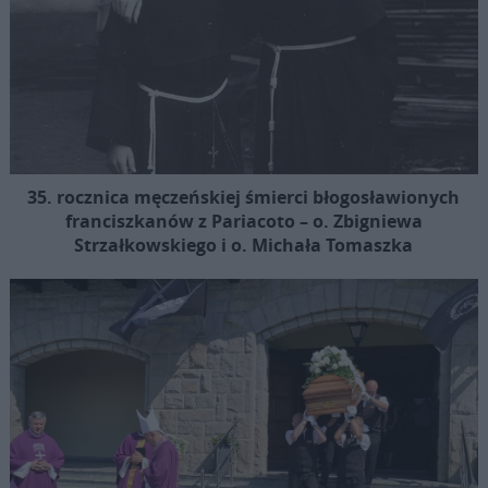
35. rocznica męczeńskiej śmierci błogosławionych
franciszkanów z Pariacoto – o. Zbigniewa
Strzałkowskiego i o. Michała Tomaszka