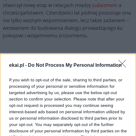
otworzył nowy etap w relacjach między
judaizmem
a
chrześcijaństwem. Czterdzieści lat później pozostaje ona
nie tylko ważnym wspomnieniem, lecz także zadaniem –
wezwaniem do budowania dialogu prowadzącego ku
pokojowi i wzajemnemu zrozumieniu.
ekai.pl -
Do Not Process My Personal Information
Drogi Czytelniku,
If you wish to opt-out of the sale, sharing to third parties, or
cieszymy się, że odwiedzasz nasz portal. Jesteśmy
processing of your personal or sensitive information for
tu dla Ciebie!
targeted advertising by us, please use the below opt-out
Każdego dnia publikujemy najważniejsze
section to confirm your selection. Please note that after your
opt-out request is processed you may continue seeing
informacje z życia Kościoła w Polsce i na świecie.
interest-based ads based on personal information utilized by
Jednak bez Twojej pomocy sprostanie temu
us or personal information disclosed to third parties prior to
zadaniu będzie coraz trudniejsze.
your opt-out. You may separately opt-out of the further
disclosure of your personal information by third parties on the
Dlatego prosimy Cię o
wsparcie portalu eKAI.pl za