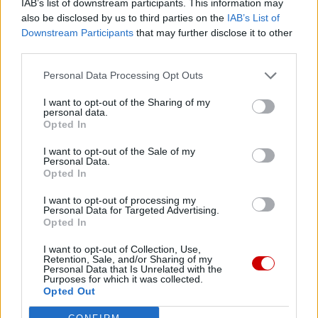
IAB’s list of downstream participants. This information may
pośrednictwem serwisu Patronite.
also be disclosed by us to third parties on the
IAB’s List of
Dzięki Tobie będziemy mogli realizować naszą
Downstream Participants
that may further disclose it to other
misję. Więcej informacji znajdziesz
tutaj
.
third parties.
Personal Data Processing Opt Outs
I want to opt-out of the Sharing of my
personal data.
Facebook
Opted In
I want to opt-out of the Sale of my
Twitter
Messenger
WhatsApp
Email
Copy
Print
Personal Data.
Opted In
Link
Wersja do druku
I want to opt-out of processing my
Personal Data for Targeted Advertising.
Opted In
I want to opt-out of Collection, Use,
JAN PAWEŁ II
JUDAIZM
SYNAGOGA
ŻYDZI
Tagi:
Retention, Sale, and/or Sharing of my
Personal Data that Is Unrelated with the
Purposes for which it was collected.
Opted Out