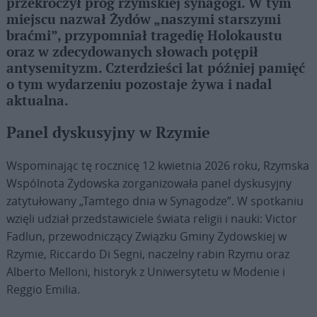
przekroczył próg rzymskiej synagogi. W tym
miejscu nazwał Żydów „naszymi starszymi
braćmi”, przypomniał tragedię Holokaustu
oraz w zdecydowanych słowach potępił
antysemityzm. Czterdzieści lat później pamięć
o tym wydarzeniu pozostaje żywa i nadal
aktualna.
Panel dyskusyjny w Rzymie
Wspominając tę rocznicę 12 kwietnia 2026 roku, Rzymska
Wspólnota Żydowska zorganizowała panel dyskusyjny
zatytułowany „Tamtego dnia w Synagodze”. W spotkaniu
wzięli udział przedstawiciele świata religii i nauki: Victor
Fadlun, przewodniczący Związku Gminy Żydowskiej w
Rzymie, Riccardo Di Segni, naczelny rabin Rzymu oraz
Alberto Melloni, historyk z Uniwersytetu w Modenie i
Reggio Emilia.