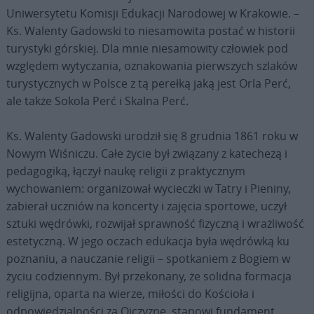
Uniwersytetu Komisji Edukacji Narodowej w Krakowie. –
Ks. Walenty Gadowski to niesamowita postać w historii
turystyki górskiej. Dla mnie niesamowity człowiek pod
względem wytyczania, oznakowania pierwszych szlaków
turystycznych w Polsce z tą perełką jaką jest Orla Perć,
ale także Sokola Perć i Skalna Perć.
Ks. Walenty Gadowski urodził się 8 grudnia 1861 roku w
Nowym Wiśniczu. Całe życie był związany z katechezą i
pedagogiką, łączył naukę religii z praktycznym
wychowaniem: organizował wycieczki w Tatry i Pieniny,
zabierał uczniów na koncerty i zajęcia sportowe, uczył
sztuki wędrówki, rozwijał sprawność fizyczną i wrażliwość
estetyczną. W jego oczach edukacja była wędrówką ku
poznaniu, a nauczanie religii – spotkaniem z Bogiem w
życiu codziennym. Był przekonany, że solidna formacja
religijna, oparta na wierze, miłości do Kościoła i
odpowiedzialności za Ojczyznę, stanowi fundament