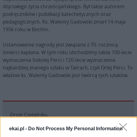
dojrzałego życia chrześcijańskiego. Był także autorem
podręczników i publikacji katechetycznych oraz
pedagogicznych. Ks. Walenty Gadowski zmarł 14 maja
1956 roku w Bochni.
Ustanowienie nagrody jest związane z 70. rocznicą
śmierci kapłana. W tym roku obchodzimy także 100-lecie
wyznaczenia Sokolej Perci i 120-lecie wyznaczenia
najbardziej znanego szlaku w Tatrach, czyli Orlej Perci. To
właśnie ks. Walenty Gadowski jest twórcą tych szlaków.
Drogi Czytelniku,
cieszymy się, że odwiedzasz nasz portal. Jesteśmy
ekai.pl -
Do Not Process My Personal Information
tu dla Ciebie!