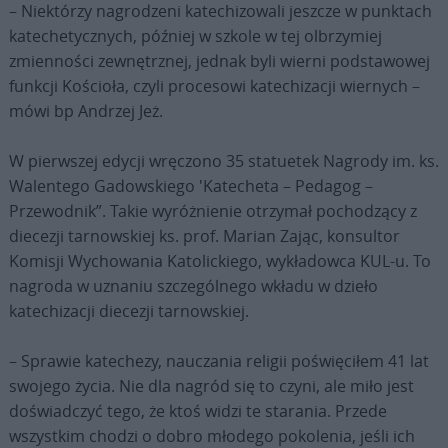
– Niektórzy nagrodzeni katechizowali jeszcze w punktach
katechetycznych, później w szkole w tej olbrzymiej
zmienności zewnętrznej, jednak byli wierni podstawowej
funkcji Kościoła, czyli procesowi katechizacji wiernych –
mówi bp Andrzej Jeż.
W pierwszej edycji wręczono 35 statuetek Nagrody im. ks.
Walentego Gadowskiego 'Katecheta – Pedagog –
Przewodnik”. Takie wyróżnienie otrzymał pochodzący z
diecezji tarnowskiej ks. prof. Marian Zając, konsultor
Komisji Wychowania Katolickiego, wykładowca KUL-u. To
nagroda w uznaniu szczególnego wkładu w dzieło
katechizacji diecezji tarnowskiej.
– Sprawie katechezy, nauczania religii poświęciłem 41 lat
swojego życia. Nie dla nagród się to czyni, ale miło jest
doświadczyć tego, że ktoś widzi te starania. Przede
wszystkim chodzi o dobro młodego pokolenia, jeśli ich