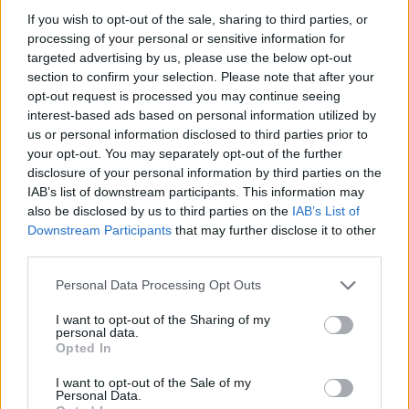
Każdego dnia publikujemy najważniejsze
If you wish to opt-out of the sale, sharing to third parties, or
informacje z życia Kościoła w Polsce i na świecie.
processing of your personal or sensitive information for
Jednak bez Twojej pomocy sprostanie temu
targeted advertising by us, please use the below opt-out
section to confirm your selection. Please note that after your
zadaniu będzie coraz trudniejsze.
opt-out request is processed you may continue seeing
Dlatego prosimy Cię o
wsparcie portalu eKAI.pl za
interest-based ads based on personal information utilized by
pośrednictwem serwisu Patronite.
us or personal information disclosed to third parties prior to
Dzięki Tobie będziemy mogli realizować naszą
your opt-out. You may separately opt-out of the further
disclosure of your personal information by third parties on the
misję. Więcej informacji znajdziesz
tutaj
.
IAB’s list of downstream participants. This information may
also be disclosed by us to third parties on the
IAB’s List of
Downstream Participants
that may further disclose it to other
third parties.
Facebook
Personal Data Processing Opt Outs
Twitter
Messenger
WhatsApp
Email
Copy
Print
I want to opt-out of the Sharing of my
personal data.
Opted In
Link
Wersja do druku
I want to opt-out of the Sale of my
Personal Data.