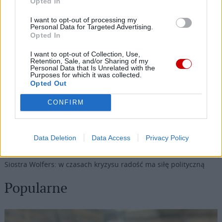
Opted In
I want to opt-out of processing my
Personal Data for Targeted Advertising.
Najnowsze
Opted In
I want to opt-out of Collection, Use,
Retention, Sale, and/or Sharing of my
09 sierpnia 2026 | 04:22
Personal Data that Is Unrelated with the
Kard. Timothy Radcliffe na odpuście u gdańskich dominikanów
Purposes for which it was collected.
Opted Out
08 sierpnia 2026 | 21:11
CONFIRM
45 Kielecka Piesza Pielgrzymka na Jasną Górę
08 sierpnia 2026 | 21:07
Coca-Cola dyskryminuje Jezusa Króla?
Data Deletion
Data Access
Privacy Policy
08 sierpnia 2026 | 20:19
Siostra Wolfers: w czasach kryzysu radość ma siłę polityczną
Popularne