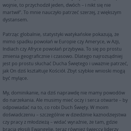
wojnie, to przychodził jeden, dwóch – i nikt się nie
martwił”. To mnie nauczyło patrzeć szerzej, z większym
dystansem.
Patrząc globalnie, statystyki watykańskie pokazują, że
mimo spadku powołań w Europie czy Ameryce, w Azji,
Indiach czy Afryce powołań przybywa. To się po prostu
zmienia geograficznie i czasowo. Dlatego najrozsądniej
jest po prostu słuchać Ducha Świętego i uważnie patrzeć,
jak On dziś kształtuje Kościół. Zbyt szybkie wnioski mogą
być mylące.
My, dominikanie, na dziś naprawdę nie mamy powodów
do narzekania. Ale musimy mieć oczy i serca otwarte – by
odpowiadać na to, co robi Duch Święty. W moim
doświadczeniu – szczególnie w dziedzinie kaznodziejstwa
czy pracy z młodzieżą – widać wyraźnie, że tam, gdzie
bracia głosili Ewangelię, teraz również świeccy liderzy