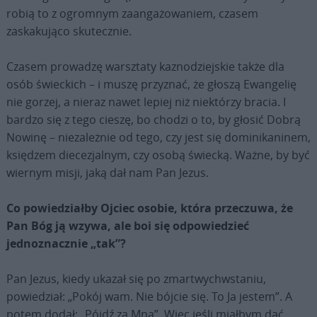
robią to z ogromnym zaangażowaniem, czasem
zaskakująco skutecznie.
Czasem prowadzę warsztaty kaznodziejskie także dla
osób świeckich – i muszę przyznać, że głoszą Ewangelię
nie gorzej, a nieraz nawet lepiej niż niektórzy bracia. I
bardzo się z tego cieszę, bo chodzi o to, by głosić Dobrą
Nowinę – niezależnie od tego, czy jest się dominikaninem,
księdzem diecezjalnym, czy osobą świecką. Ważne, by być
wiernym misji, jaką dał nam Pan Jezus.
Co powiedziałby Ojciec osobie, która przeczuwa, że
Pan Bóg ją wzywa, ale boi się odpowiedzieć
jednoznacznie „tak”?
Pan Jezus, kiedy ukazał się po zmartwychwstaniu,
powiedział: „Pokój wam. Nie bójcie się. To Ja jestem”. A
potem dodał: „Pójdź za Mną”. Więc jeśli miałbym dać