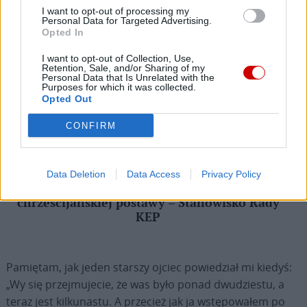
razem kilkunastu – nie ma na co narzekać.
I want to opt-out of processing my
Personal Data for Targeted Advertising.
Opted In
EPISKOPAT
I want to opt-out of Collection, Use,
Retention, Sale, and/or Sharing of my
Personal Data that Is Unrelated with the
Purposes for which it was collected.
Opted Out
CONFIRM
Data Deletion
Data Access
Privacy Policy
Stosunek do uchodźców i migrantów testem
chrześcijańskiej postawy – Stanowisko Rady
KEP
Pamiętam, jak jeden starszy ojciec powiedział mi kiedyś:
„Wy się przejmujecie, że was było ponad dwudziestu, a
teraz jest kilkunastu. A przecież jak ja wstępowałem po