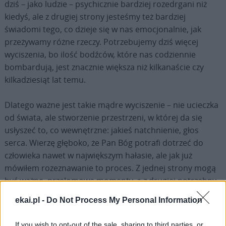
dziś – jako ludzie – psychicznie bardziej rozedrgani niż
kiedyś, ale z drugiej strony jesteśmy też bardziej
świadomi tego, co dzieje się w nas emocjonalnie, jak
przeżywamy różne rzeczy. Potrzebujemy dziś więcej
wyciszenia, bo ilość bodźców, które nas codziennie
bombardują, jest znacznie większa niż kilkanaście czy
kilkadziesiąt lat temu.
Dlatego ważne jest takie mądre wyciszenie – nie ucieczka
od świata, ale stworzenie przestrzeni, w której da się
usłyszeć to, co wewnętrzne: jakieś natchnienie, głos
serca. Wierzę głęboko, że Pan Bóg potrafi dotrzeć do
człowieka nawet w największym hałasie, ale jak już
mówiłem rozeznawanie to proces. Z jednej strony mogą
być ważne, przełomowe momenty, a z drugiej potrzebny
jest czas: dojrzewanie, wsłuchiwanie się, szukanie tego,
ekai.pl -
Do Not Process My Personal Information
co naprawdę w duszy gra.
If you wish to opt-out of the sale, sharing to third parties, or