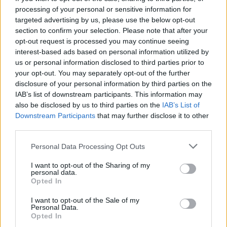
Widać zresztą, że to dotyczy nie tylko powołań do
processing of your personal or sensitive information for
kapłaństwa czy życia zakonnego, ale też innych
targeted advertising by us, please use the below opt-out
życiowych decyzji – ludzie coraz później wchodzą w
section to confirm your selection. Please note that after your
opt-out request is processed you may continue seeing
związki małżeńskie, później decydują się na dzieci.
interest-based ads based on personal information utilized by
us or personal information disclosed to third parties prior to
To wszystko się przesuwa. Wpływ ma na to edukacja,
your opt-out. You may separately opt-out of the further
przedłużający się okres studiowania, zdobywania
disclosure of your personal information by third parties on the
doświadczenia. I to nie jest coś, czemu trzeba się dziwić –
IAB’s list of downstream participants. This information may
to po prostu znak naszych czasów. Dlatego rozeznawanie
also be disclosed by us to third parties on the
IAB’s List of
Downstream Participants
that may further disclose it to other
powołania też często przychodzi później. Ale to nie
third parties.
znaczy, że jest mniej autentyczne. Wręcz przeciwnie –
może być dojrzalsze, głębiej przeżyte, bardziej świadome.
Personal Data Processing Opt Outs
I want to opt-out of the Sharing of my
Czy dziś jest wielu chętnych, by podążyć
personal data.
dominikańską drogą?
Kandydatów jest sporo –
Opted In
wiadomo, że ostatecznie zostaje mniejsza część, ale to
I want to opt-out of the Sale of my
normalne. Trudno mówić tu o konkretnych liczbach jako
Personal Data.
Opted In
o czymś decydującym. Raz jest kilku nowicjuszy, innym