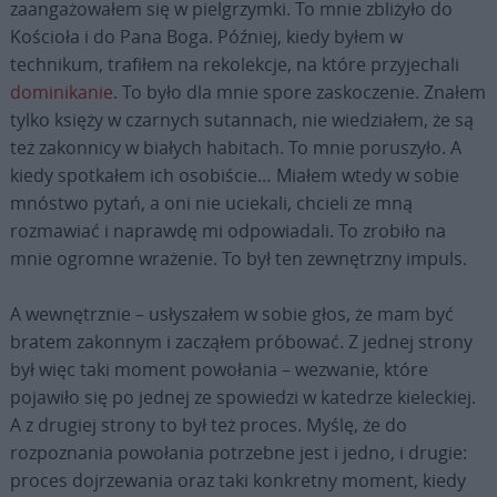
zaangażowałem się w pielgrzymki. To mnie zbliżyło do
Kościoła i do Pana Boga. Później, kiedy byłem w
technikum, trafiłem na rekolekcje, na które przyjechali
dominikanie
. To było dla mnie spore zaskoczenie. Znałem
tylko księży w czarnych sutannach, nie wiedziałem, że są
też zakonnicy w białych habitach. To mnie poruszyło. A
kiedy spotkałem ich osobiście… Miałem wtedy w sobie
mnóstwo pytań, a oni nie uciekali, chcieli ze mną
rozmawiać i naprawdę mi odpowiadali. To zrobiło na
mnie ogromne wrażenie. To był ten zewnętrzny impuls.
A wewnętrznie – usłyszałem w sobie głos, że mam być
bratem zakonnym i zacząłem próbować. Z jednej strony
był więc taki moment powołania – wezwanie, które
pojawiło się po jednej ze spowiedzi w katedrze kieleckiej.
A z drugiej strony to był też proces. Myślę, że do
rozpoznania powołania potrzebne jest i jedno, i drugie:
proces dojrzewania oraz taki konkretny moment, kiedy