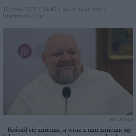
13 maja 2025 | 14:46 | Anna Rasińska |
Warszawa Ⓒ Ⓟ
Fot. BP KEP
– Kościół się zmienia, a wraz z nim zmienia się