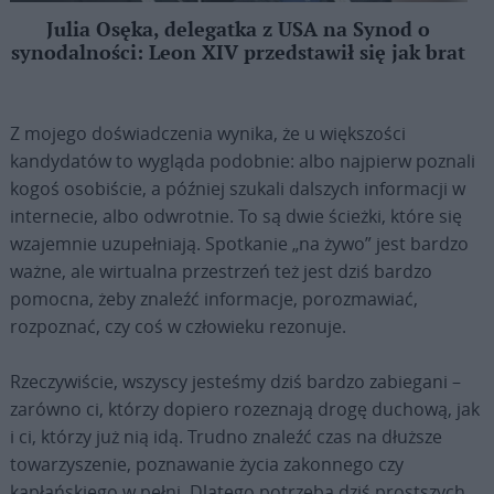
Julia Osęka, delegatka z USA na Synod o
synodalności: Leon XIV przedstawił się jak brat
Z mojego doświadczenia wynika, że u większości
kandydatów to wygląda podobnie: albo najpierw poznali
kogoś osobiście, a później szukali dalszych informacji w
internecie, albo odwrotnie. To są dwie ścieżki, które się
wzajemnie uzupełniają. Spotkanie „na żywo” jest bardzo
ważne, ale wirtualna przestrzeń też jest dziś bardzo
pomocna, żeby znaleźć informacje, porozmawiać,
rozpoznać, czy coś w człowieku rezonuje.
Rzeczywiście, wszyscy jesteśmy dziś bardzo zabiegani –
zarówno ci, którzy dopiero rozeznają drogę duchową, jak
i ci, którzy już nią idą. Trudno znaleźć czas na dłuższe
towarzyszenie, poznawanie życia zakonnego czy
kapłańskiego w pełni. Dlatego potrzeba dziś prostszych,