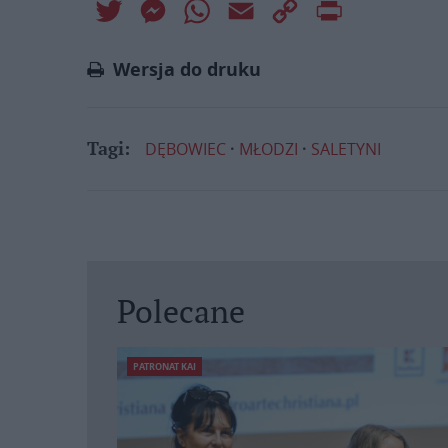
Twitter
Messenger
WhatsApp
Email
Copy
Print
Link
Wersja do druku
DĘBOWIEC
MŁODZI
SALETYNI
Tagi:
Polecane
PATRONAT KAI