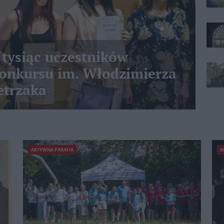
 tysiąc uczestników
nkursu im. Włodzimierza
etrzaka
AKTYWNA PARAFIA
A