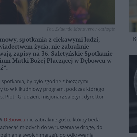
Fot. Eduardo Montivero / cathopic
K
zmowy, spotkania z ciekawymi ludzi,
świadectwem życia, nie zabraknie
wają zapisy na 36. Saletyńskie Spotkanie
rium Matki Bożej Płaczącej w Dębowcu w
ź”.
o spotkania, by było zgodne z bieżącymi
y to w kilkudniowy program, podczas którego
. Piotr Grudzień, misjonarz saletyn, dyrektor
W
Dębowcu
nie zabraknie gości, którzy będą
zachęcać młodych do wyruszenia w drogę, do
spełniania swoich marzeń, do odkrywania