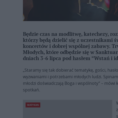
Będzie czas na modlitwę, katechezy, ro
którzy będą dzielić się z uczestnikami 
koncertów i dobrej wspólnej zabawy. Tr
Młodych, które odbędzie się w Sanktua
dniach 3-6 lipca pod hasłem ”Wstań i id
„Staramy się tak dobierać tematykę, gości, hasł
wyzwaniami i potrzebami młodych ludzi. Spinam
młodzi doświadczają Boga i wspólnoty” – mówi ks
spotkań.
WATYKAN