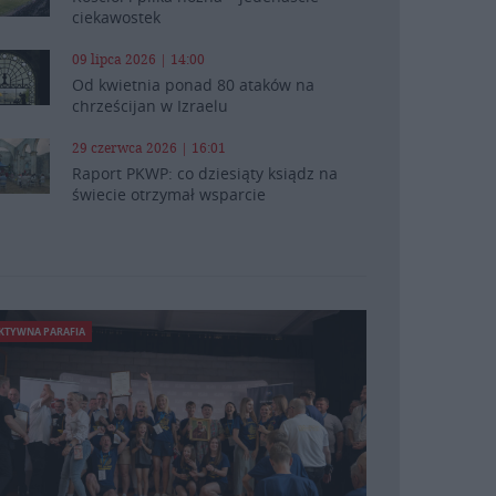
ciekawostek
09 lipca 2026 | 14:00
Od kwietnia ponad 80 ataków na
chrześcijan w Izraelu
29 czerwca 2026 | 16:01
Raport PKWP: co dziesiąty ksiądz na
świecie otrzymał wsparcie
KTYWNA PARAFIA