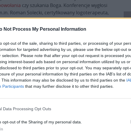
powołania
czy szukania Boga. Konferencje wygłosi
m.in. Roman Solecki, certyfikowany logoterapeuta,
psychoterapeuta uzależnień, pedagog, mediator.
Zuzanna i Kuba Bukowscy wygłoszą prelekcję dla
o Not Process My Personal Information
chłopców i dziewcząt. Z kolei o. Dominik Dubiel,
jezuita, opowie o rozeznawaniu nie tylko powołania
to opt-out of the sale, sharing to third parties, or processing of your per
a ks. Grzegorz Szczygieł, saletyn, zwróci uwagę na
formation for targeted advertising by us, please use the below opt-out s
r selection. Please note that after your opt-out request is processed y
problemy duchowe związane ze zmianą życia.
eing interest-based ads based on personal information utilized by us or
disclosed to third parties prior to your opt-out. You may separately opt-
Każdego dnia wieczorem zaplanowano koncert lub
losure of your personal information by third parties on the IAB’s list of
GOtu, Muode Koty oraz zespół Saletyńskich
. This information may also be disclosed by us to third parties on the
IA
Participants
that may further disclose it to other third parties.
Pr
l Data Processing Opt Outs
o opt-out of the Sharing of my personal data.
In