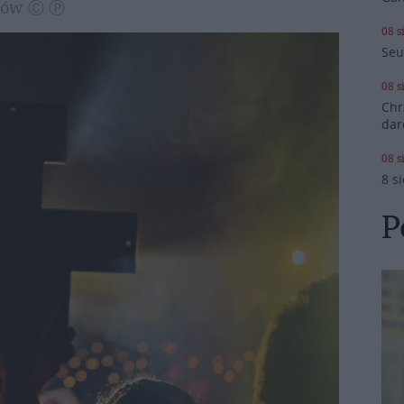
szów Ⓒ Ⓟ
08 s
Seu
08 s
Chr
dar
08 s
8 s
P