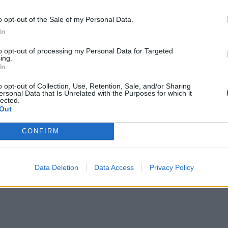
yni.pl
.
o opt-out of the Sale of my Personal Data.
In
to opt-out of processing my Personal Data for Targeted
ing.
In
o opt-out of Collection, Use, Retention, Sale, and/or Sharing
ersonal Data that Is Unrelated with the Purposes for which it
eśmy tu dla Ciebie!
lected.
Out
macje z życia Kościoła w Polsce i na świecie.
daniu będzie coraz trudniejsze.
CONFIRM
.pl za pośrednictwem serwisu Patronite.
 misję. Więcej informacji znajdziesz
tutaj
.
Data Deletion
Data Access
Privacy Policy