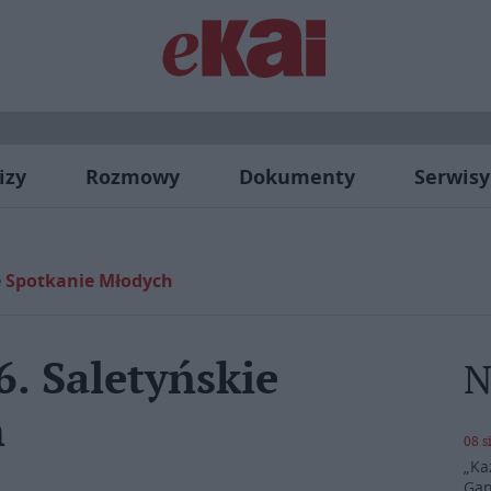
izy
Rozmowy
Dokumenty
Serwisy
ie Spotkanie Młodych
6. Saletyńskie
N
h
08 s
„Ka
Gan