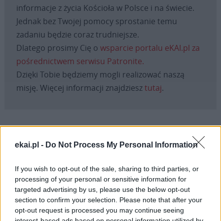
informacje z życia Kościoła w Polsce i na świecie.
Jednak bez Twojej pomocy sprostanie temu
zadaniu będzie coraz trudniejsze.
Dlatego prosimy Cię o
wsparcie portalu eKAI.pl za
pośrednictwem serwisu Patronite.
Dzięki Tobie będziemy mogli realizować naszą
misję. Więcej informacji znajdziesz
tutaj
.
Facebook
ekai.pl -
Do Not Process My Personal Information
Twitter
Messenger
WhatsApp
Email
Copy
Print
If you wish to opt-out of the sale, sharing to third parties, or
processing of your personal or sensitive information for
Link
targeted advertising by us, please use the below opt-out
Wersja do druku
section to confirm your selection. Please note that after your
opt-out request is processed you may continue seeing
interest-based ads based on personal information utilized by