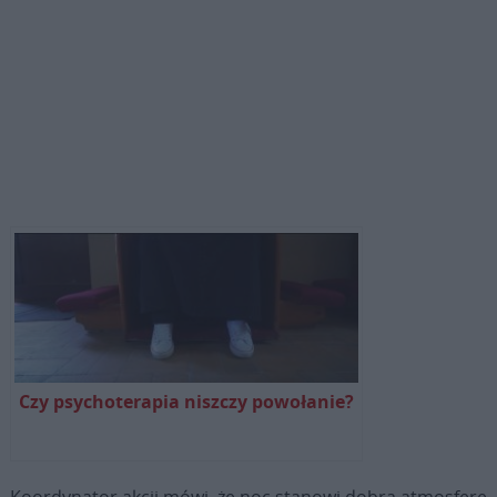
Czy psychoterapia niszczy powołanie?
Koordynator akcji mówi, że noc stanowi dobrą atmosferę