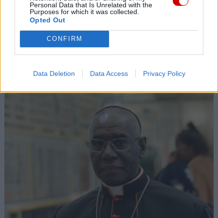
Personal Data that Is Unrelated with the
Biskupi Meksyku: stulecie Cristiady to czas łaski
Purposes for which it was collected.
Opted Out
06 sierpnia 2026 | 18:32
Kard. Parolin w Meksyku: modlitwa, obecność i świadectwo
CONFIRM
drogą do pokoju
Popularne
Data Deletion
Data Access
Privacy Policy