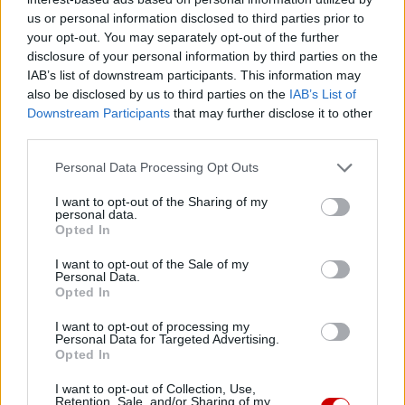
Noc Konfesjonałów
us or personal information disclosed to third parties prior to
your opt-out. You may separately opt-out of the further
disclosure of your personal information by third parties on the
IAB’s list of downstream participants. This information may
spowiedź
also be disclosed by us to third parties on the
IAB’s List of
Downstream Participants
that may further disclose it to other
third parties.
Wielki Post
Personal Data Processing Opt Outs
I want to opt-out of the Sharing of my
personal data.
Opted In
Najnowsze
I want to opt-out of the Sale of my
Personal Data.
07 sierpnia 2026 | 05:20
Opted In
Gaza: 300 dzieci zabitych w ciągu 300 dni
I want to opt-out of processing my
Personal Data for Targeted Advertising.
06 sierpnia 2026 | 20:44
Opted In
Medziugorie: zakończył się 37. Mladifest
I want to opt-out of Collection, Use,
Retention, Sale, and/or Sharing of my
06 sierpnia 2026 | 20:19