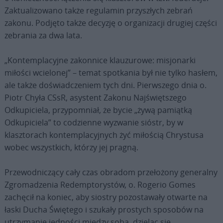
Zaktualizowano także regulamin przyszłych zebrań
zakonu. Podjęto także decyzję o organizacji drugiej części
zebrania za dwa lata.
„Kontemplacyjne zakonnice klauzurowe: misjonarki
miłości wcielonej” – temat spotkania był nie tylko hasłem,
ale także doświadczeniem tych dni. Pierwszego dnia o.
Piotr Chyła CSsR, asystent Zakonu Najświętszego
Odkupiciela, przypomniał, że bycie „żywą pamiątką
Odkupiciela” to codzienne wyzwanie sióstr, by w
klasztorach kontemplacyjnych żyć miłością Chrystusa
wobec wszystkich, którzy jej pragną.
Przewodniczący cały czas obradom przełożony generalny
Zgromadzenia Redemptorystów, o. Rogerio Gomes
zachęcił na koniec, aby siostry pozostawały otwarte na
łaski Ducha Świętego i szukały prostych sposobów na
utrzymanie jedności między sobą, dzieląc się