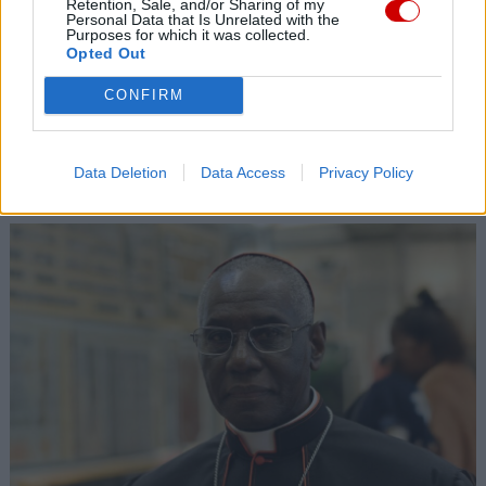
Retention, Sale, and/or Sharing of my
Narodowy Bank Ukrainy wyemituje monetę upamiętniającą Jana
Personal Data that Is Unrelated with the
Purposes for which it was collected.
Pawła II
Opted Out
07 sierpnia 2026 | 22:17
CONFIRM
Ukraińskie Kościoły wzywają do światowej modlitwy za Ukrainę
24 sierpnia
Popularne
Data Deletion
Data Access
Privacy Policy