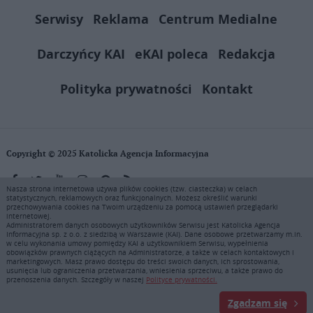
Serwisy
Reklama
Centrum Medialne
Darczyńcy KAI
eKAI poleca
Redakcja
Polityka prywatności
Kontakt
Copyright © 2025 Katolicka Agencja Informacyjna
Nasza strona internetowa używa plików cookies (tzw. ciasteczka) w celach
statystycznych, reklamowych oraz funkcjonalnych. Możesz określić warunki
KAI zastrzega wszelkie prawa do serwisu. Użytkownicy mogą pobierać
przechowywania cookies na Twoim urządzeniu za pomocą ustawień przeglądarki
i drukować fragmenty zawartości serwisu internetowego www.ekai.pl
internetowej.
wyłącznie do użytku osobistego. Publikacja, rozpowszechnianie
Administratorem danych osobowych użytkowników Serwisu jest Katolicka Agencja
Informacyjna sp. z o.o. z siedzibą w Warszawie (KAI). Dane osobowe przetwarzamy m.in.
zawartości niniejszego serwisu lub jej sprzedaż (także framing i in.
w celu wykonania umowy pomiędzy KAI a użytkownikiem Serwisu, wypełnienia
podobne metody), są bez uprzedniej pisemnej zgody KAI zabronione i
obowiązków prawnych ciążących na Administratorze, a także w celach kontaktowych i
stanowią naruszenie ustaw o prawie autorskim, ochronie baz danych i
marketingowych. Masz prawo dostępu do treści swoich danych, ich sprostowania,
usunięcia lub ograniczenia przetwarzania, wniesienia sprzeciwu, a także prawo do
uczciwej konkurencji - będą ścigane przy pomocy wszelkich
przenoszenia danych. Szczegóły w naszej
Polityce prywatności.
dostępnych środków prawnych. Zapraszamy do prenumeraty serwisu
prasowego KAI: tel. 22 635 77 18 e-mail: marketing@ekai.pl
Zgadzam się