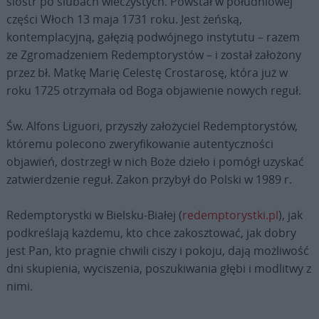
sióstr po ślubach wieczystych. Powstał w południowej
części Włoch 13 maja 1731 roku. Jest żeńską,
kontemplacyjną, gałęzią podwójnego instytutu – razem
ze Zgromadzeniem Redemptorystów – i został założony
przez bł. Matkę Marię Celestę Crostarosę, która już w
roku 1725 otrzymała od Boga objawienie nowych reguł.
Św. Alfons Liguori, przyszły założyciel Redemptorystów,
któremu polecono zweryfikowanie autentyczności
objawień, dostrzegł w nich Boże dzieło i pomógł uzyskać
zatwierdzenie reguł. Zakon przybył do Polski w 1989 r.
Redemptorystki w Bielsku-Białej (
redemptorystki.pl
), jak
podkreślają każdemu, kto chce zakosztować, jak dobry
jest Pan, kto pragnie chwili ciszy i pokoju, dają możliwość
dni skupienia, wyciszenia, poszukiwania głębi i modlitwy z
nimi.