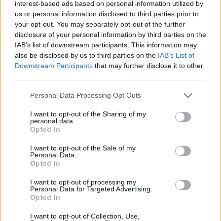
interest-based ads based on personal information utilized by
Facebook
us or personal information disclosed to third parties prior to
your opt-out. You may separately opt-out of the further
Twitter
Messenger
WhatsApp
Email
Copy
Print
disclosure of your personal information by third parties on the
IAB’s list of downstream participants. This information may
Link
also be disclosed by us to third parties on the
IAB’s List of
Wersja do druku
Downstream Participants
that may further disclose it to other
third parties.
Personal Data Processing Opt Outs
Najnowsze
I want to opt-out of the Sharing of my
personal data.
Opted In
07 sierpnia 2026 | 23:10
I want to opt-out of the Sale of my
Indyjski biskup: nie potrzebujemy misjonarzy, którzy
Personal Data.
przyjeżdżają z gotowymi odpowiedziami
Opted In
07 sierpnia 2026 | 22:47
I want to opt-out of processing my
Biskupi o podróży apostolskiej Leona XIV do Francji: wielka
Personal Data for Targeted Advertising.
Opted In
radość
I want to opt-out of Collection, Use,
07 sierpnia 2026 | 22:36