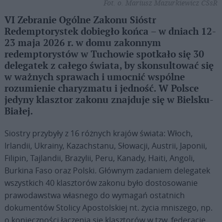
Fot. o. Mariusz Mazurkiewicz CSsR
VI Zebranie Ogólne Zakonu Sióstr
Redemptorystek dobiegło końca – w dniach 12-
23 maja 2026 r. w domu zakonnym
redemptorystów w Tuchowie spotkało się 30
delegatek z całego świata, by skonsultować się
w ważnych sprawach i umocnić wspólne
rozumienie charyzmatu i jedność. W Polsce
jedyny klasztor zakonu znajduje się w Bielsku-
Białej.
Siostry przybyły z 16 różnych krajów świata: Włoch,
Irlandii, Ukrainy, Kazachstanu, Słowacji, Austrii, Japonii,
Filipin, Tajlandii, Brazylii, Peru, Kanady, Haiti, Angoli,
Burkina Faso oraz Polski. Głównym zadaniem delegatek
wszystkich 40 klasztorów zakonu było dostosowanie
prawodawstwa własnego do wymagań ostatnich
dokumentów Stolicy Apostolskiej nt. życia mniszego, np.
o konieczności łączenia się klasztorów w tzw. federacje.