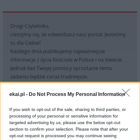
Drogi Czytelniku,
cieszymy się, że odwiedzasz nasz portal. Jesteśmy
tu dla Ciebie!
Każdego dnia publikujemy najważniejsze
informacje z życia Kościoła w Polsce i na świecie.
Jednak bez Twojej pomocy sprostanie temu
zadaniu będzie coraz trudniejsze.
Dlatego prosimy Cię o
wsparcie portalu eKAI.pl za
pośrednictwem serwisu Patronite.
ekai.pl -
Do Not Process My Personal Information
Dzięki Tobie będziemy mogli realizować naszą
If you wish to opt-out of the sale, sharing to third parties, or
misję. Więcej informacji znajdziesz
tutaj
.
processing of your personal or sensitive information for
targeted advertising by us, please use the below opt-out
section to confirm your selection. Please note that after your
opt-out request is processed you may continue seeing