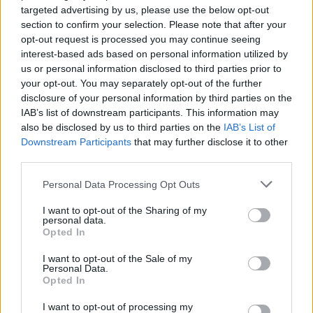
Leon XIV: Medycyna ma służyć życiu, a nie
targeted advertising by us, please use the below opt-out
śmierci
section to confirm your selection. Please note that after your
opt-out request is processed you may continue seeing
interest-based ads based on personal information utilized by
us or personal information disclosed to third parties prior to
Szczególne miejsce w działalności Centrum UKSW w
your opt-out. You may separately opt-out of the further
BalticForest w Kołobrzegu zajmą inicjatywy związane z
disclosure of your personal information by third parties on the
dialogiem międzykulturowym, międzyreligijnym i
IAB’s list of downstream participants. This information may
ekumenicznym
. Planowane są konferencje, seminaria,
also be disclosed by us to third parties on the
IAB’s List of
szkoły letnie, warsztaty, debaty eksperckie oraz projekty
Downstream Participants
that may further disclose it to other
third parties.
międzynarodowe skupione wokół problematyki
współczesnych wyzwań społecznych i kulturowych.
Personal Data Processing Opt Outs
Centrum ma stać się naturalnym miejscem spotkania
przedstawicieli różnych środowisk, tradycji i
I want to opt-out of the Sharing of my
personal data.
doświadczeń. Otwarcie tego ośrodka ma znaczenie nie
Opted In
tylko dla UKSW, ale również dla Kołobrzegu i całego
I want to opt-out of the Sale of my
regionu. Obecność UKSW w Kołobrzegu stwarza nowe
Personal Data.
możliwości dla rozwoju, stanowi również szansę na
Opted In
owocną współpracę między uczelnią, samorządem,
I want to opt-out of processing my