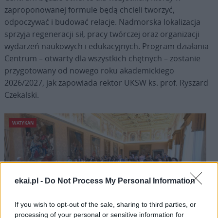
zaproponowanej formule będą chcieli tworzyć,
odpoczywać i budować relacje. Nadmorska lokalizacja
sprzyja regeneracji sił, pracy twórczej oraz organizacji
wydarzeń naukowych i edukacyjnych. Program działania
Centrum – otwarty dla wszystkich chętnych – zostanie
przygotowany od nowego roku akademickiego
2026/2027, jak zapowiada rektor UKSW ks. prof. Ryszard
Czekalski.
WATYKAN
ekai.pl -
Do Not Process My Personal Information
If you wish to opt-out of the sale, sharing to third parties, or
processing of your personal or sensitive information for