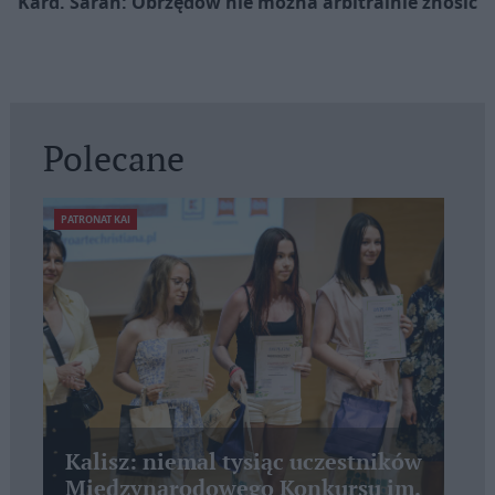
Kard. Sarah: Obrzędów nie można arbitralnie znosić
Polecane
PATRONAT KAI
Kalisz: niemal tysiąc uczestników
Międzynarodowego Konkursu im.