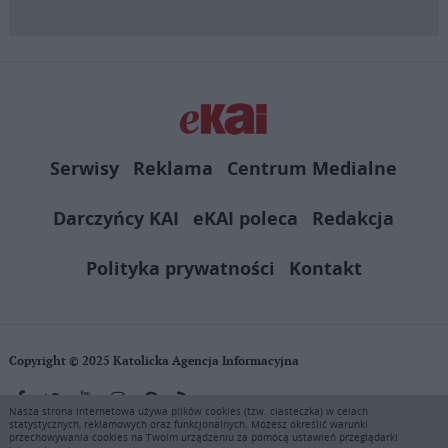
Serwisy
Reklama
Centrum Medialne
Darczyńcy KAI
eKAI poleca
Redakcja
Polityka prywatności
Kontakt
Copyright © 2025 Katolicka Agencja Informacyjna
Nasza strona internetowa używa plików cookies (tzw. ciasteczka) w celach
statystycznych, reklamowych oraz funkcjonalnych. Możesz określić warunki
KAI zastrzega wszelkie prawa do serwisu. Użytkownicy mogą pobierać
przechowywania cookies na Twoim urządzeniu za pomocą ustawień przeglądarki
i drukować fragmenty zawartości serwisu internetowego www.ekai.pl