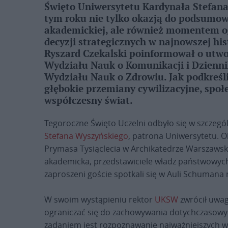
Święto Uniwersytetu Kardynała Stefana
tym roku nie tylko okazją do podsumow
akademickiej, ale również momentem og
decyzji strategicznych w najnowszej his
Ryszard Czekalski poinformował o utw
Wydziału Nauk o Komunikacji i Dzienni
Wydziału Nauk o Zdrowiu. Jak podkreśli
głębokie przemiany cywilizacyjne, społe
współczesny świat.
Tegoroczne Święto Uczelni odbyło się w szczegól
Stefana Wyszyńskiego
, patrona Uniwersytetu. O
Prymasa Tysiąclecia w Archikatedrze Warszawskie
akademicka, przedstawiciele władz państwowych
zaproszeni goście spotkali się w Auli Schumana
W swoim wystąpieniu rektor
UKSW
zwrócił uwag
ograniczać się do zachowywania dotychczasowych
zadaniem jest rozpoznawanie najważniejszych w