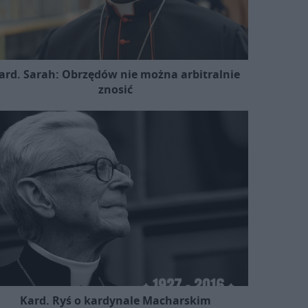
ard. Sarah: Obrzędów nie można arbitralnie
znosić
Kard. Ryś o kardynale Macharskim