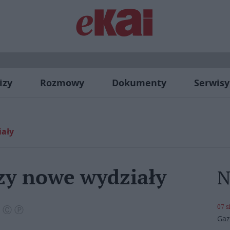
izy
Rozmowy
Dokumenty
Serwisy
iały
zy nowe wydziały
N
07 s
a Ⓒ Ⓟ
Gaz