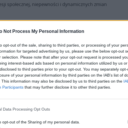
sji społecznej, niepewności i dynamicznych zmian
stawać nie tylko nauką o zachowaniach
o Not Process My Personal Information
d jego godnością, relacjami społecznymi i potrzebą
cniać potencjał badawczy oraz dydaktyczny
to opt-out of the sale, sharing to third parties, or processing of your per
ijających się obszarów nauki.
formation for targeted advertising by us, please use the below opt-out s
r selection. Please note that after your opt-out request is processed y
orzenie Wydziału Nauk o Zdrowiu. Decyzję tę
eing interest-based ads based on personal information utilized by us or
ny zdrowia, jak i rosnącym znaczeniem zdrowia
disclosed to third parties prior to your opt-out. You may separately opt-
wój nauk o zdrowiu powinien uwzględniać nie tylko
losure of your personal information by third parties on the IAB’s list of
. This information may also be disclosed by us to third parties on the
IA
ne.
Participants
that may further disclose it to other third parties.
l Data Processing Opt Outs
o opt-out of the Sharing of my personal data.