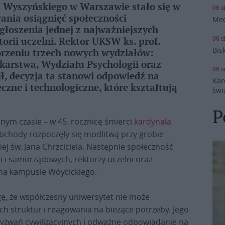
 Wyszyńskiego w Warszawie stało się w
06 s
ania osiągnięć społeczności
Med
łoszenia jednej z najważniejszych
06 s
torii uczelni. Rektor UKSW ks. prof.
Bis
orzeniu trzech nowych wydziałów:
karstwa, Wydziału Psychologii oraz
06 s
ł, decyzja ta stanowi odpowiedź na
Kar
czne i technologiczne, które kształtują
świ
P
nym czasie – w 45. rocznicę śmierci
kardynała
bchody rozpoczęły się modlitwą przy grobie
j św. Jana Chrzciciela. Następnie społeczność
 i samorządowych, rektorzy uczelni oraz
 na kampusie Wóycickiego.
ę, że współczesny uniwersytet nie może
 struktur i reagowania na bieżące potrzeby. Jego
yzwań cywilizacyjnych i odważne odpowiadanie na