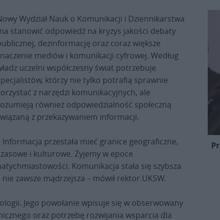
Nowy Wydział Nauk o Komunikacji i Dziennikarstwa
ma stanowić odpowiedź na kryzys jakości debaty
publicznej, dezinformację oraz coraz większe
znaczenie mediów i komunikacji cyfrowej. Według
władz uczelni współczesny świat potrzebuje
specjalistów, którzy nie tylko potrafią sprawnie
korzystać z narzędzi komunikacyjnych, ale
rozumieją również odpowiedzialność społeczną
związaną z przekazywaniem informacji.
– Informacja przestała mieć granice geograficzne,
Pr
czasowe i kulturowe. Żyjemy w epoce
natychmiastowości. Komunikacja stała się szybsza
ale nie zawsze mądrzejsza – mówił rektor UKSW.
logii. Jego powołanie wpisuje się w obserwowany
hicznego oraz potrzebę rozwijania wsparcia dla