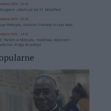
ierpnia 2026 | 20:44
ziugorie: zakończył się 37. Mladifest
ierpnia 2026 | 20:19
kupi Meksyku: stulecie Cristiady to czas łaski
ierpnia 2026 | 18:32
d. Parolin w Meksyku: modlitwa, obecność i
adectwo drogą do pokoju
opularne