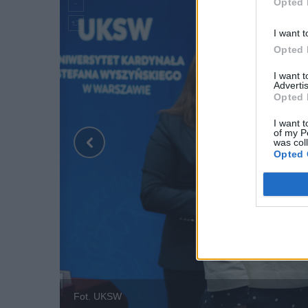
Opted 
I want t
Opted 
I want 
Advertis
Opted 
I want t
of my P
was col
Opted 
Fot. UKSW