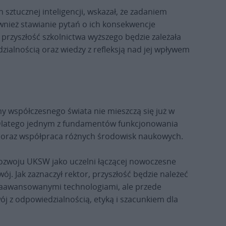
sztucznej inteligencji, wskazał, że zadaniem
również stawianie pytań o ich konsekwencje
e przyszłość szkolnictwa wyższego będzie zależała
ialnością oraz wiedzy z refleksją nad jej wpływem
emy współczesnego świata nie mieszczą się już w
 Dlatego jednym z fundamentów funkcjonowania
 oraz współpraca różnych środowisk naukowych.
rozwoju UKSW jako uczelni łączącej nowoczesne
ój. Jak zaznaczył rektor, przyszłość będzie należeć
j zaawansowanymi technologiami, ale przede
ój z odpowiedzialnością, etyką i szacunkiem dla