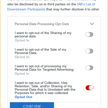
also be disclosed by us to third parties on the
IAB’s List of
Życie konsekrowane jest nowym życiem, życiem, które
Downstream Participants
that may further disclose it to other
odnawia się każdego dnia w spotkaniu z Chrystusem, w
third parties.
wierności modlitwie, braterskiej miłości, ubóstwu, służbie
Personal Data Processing Opt Outs
ubogim. Jest proroczą wizją w Kościele: spojrzeniem,
które dostrzega obecność Boga w świecie, głosem, który
I want to opt-out of the Sharing of my
personal data.
ogłasza Jego miłość także w trudnych sytuacjach historii.
Opted In
I want to opt-out of the Sale of my
Personal Data.
Opted In
I want to opt-out of processing my
Drogi Czytelniku,
Personal Data for Targeted Advertising.
Opted In
cieszymy się, że odwiedzasz nasz portal. Jesteśmy
tu dla Ciebie!
I want to opt-out of Collection, Use,
Retention, Sale, and/or Sharing of my
Każdego dnia publikujemy najważniejsze
Personal Data that Is Unrelated with the
Purposes for which it was collected.
informacje z życia Kościoła w Polsce i na świecie.
Opted Out
Jednak bez Twojej pomocy sprostanie temu
CONFIRM
zadaniu będzie coraz trudniejsze.