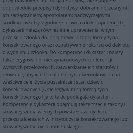
przyjmowaniem i formacją członków, także poprzez
odpowiednie przepisy i dyrektywy; dobrami doczesnymi i
ich zarządzaniem; apostolatem; nadzwyczajnymi
środkami władzy. Zgodnie z prawem do kompetencji tej
dykasterii należą również inne uprawnienia, w tym
przejście członka do innej zatwierdzonej formy życia
konsekrowanego oraz rozpatrywanie rekursu od dekretu
o wydaleniu członka. Do kompetencji dykasterii należy
także erygowanie międzynarodowych konferencji
wyższych przełożonych, zatwierdzanie ich statutów i
czuwanie, aby ich działalność była ukierunkowana na
właściwe cele. Życie pustelnicze i stan dziewic
konsekrowanych (
Ordo Virginum
) są formą życia
konsekrowanego i jako takie podlegają dykasterii.
Kompetencje dykasterii obejmują także trzecie zakony i
stowarzyszenia wiernych powstałe z zamysłem
przekształcenia ich w instytut życia konsekrowanego lub
stowarzyszenie życia apostolskiego.