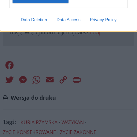
Dlatego prosimy Cię o
wsparcie portalu eKAI.pl za
pośrednictwem serwisu Patronite.
Data Deletion
Data Access
Privacy Policy
Dzięki Tobie będziemy mogli realizować naszą
misję. Więcej informacji znajdziesz
tutaj
.
Facebook
Twitter
Messenger
WhatsApp
Email
Copy
Print
Link
Wersja do druku
KURIA RZYMSKA
WATYKAN
Tagi:
ŻYCIE KONSEKROWANE
ŻYCIE ZAKONNE