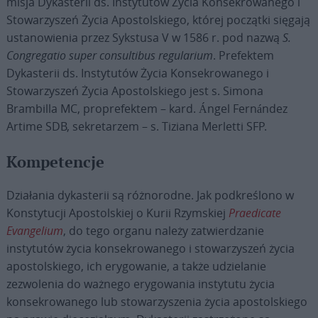
misja Dykasterii ds. Instytutów Życia Konsekrowanego i
Stowarzyszeń Życia Apostolskiego, której początki sięgają
ustanowienia przez Sykstusa V w 1586 r. pod nazwą
S.
Congregatio super consultibus regularium
. Prefektem
Dykasterii ds. Instytutów Życia Konsekrowanego i
Stowarzyszeń Życia Apostolskiego jest s. Simona
Brambilla MC, proprefektem – kard. Ángel Fernández
Artime SDB, sekretarzem – s. Tiziana Merletti SFP.
Kompetencje
Działania dykasterii są różnorodne. Jak podkreślono w
Konstytucji Apostolskiej o Kurii Rzymskiej
Praedicate
Evangelium
, do tego organu należy zatwierdzanie
instytutów życia konsekrowanego i stowarzyszeń życia
apostolskiego, ich erygowanie, a także udzielanie
zezwolenia do ważnego erygowania instytutu życia
konsekrowanego lub stowarzyszenia życia apostolskiego