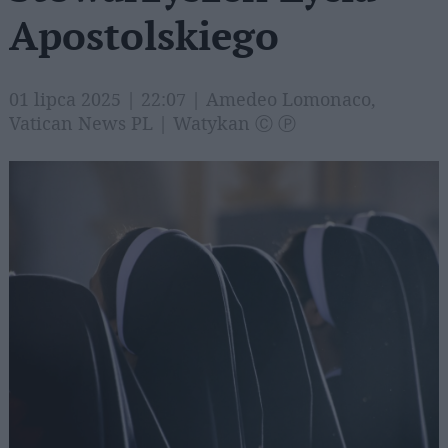
Apostolskiego
01 lipca 2025 | 22:07 | Amedeo Lomonaco,
Vatican News PL | Watykan Ⓒ Ⓟ