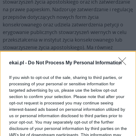
stowarzyszeń życia apostolskiego oraz ich zatwierdzanie
na prawie papieskim. Nadzoruje zatwierdzanie i regulację
przepisów dotyczących nowych form życia
konsekrowanego oraz udziela zatwierdzenia petycji o
erygowanie publicznych stowarzyszeń wiernych w celu
przekształcenia w instytut życia konsekrowanego lub
stowarzyszenie życia apostolskiego). Ma również
kompetencje w zakresie erygowania i zniesienia federacji
lub konfederacji, a także agregacji, unii, fuzji i zniesienia
ekai.pl -
Do Not Process My Personal Information
wszystkich instytutów życia konsekrowanego oraz
stowarzyszeń życia apostolskiego. Sekcja monitoruje
If you wish to opt-out of the sale, sharing to third parties, or
processing of your personal or sensitive information for
formację, życie, zarządzanie i apostolat instytutów
targeted advertising by us, please use the below opt-out
świeckich. Zajmuje się
Ordo virginum
i pustelnikami.
section to confirm your selection. Please note that after your
Wreszcie, czuwa nad sprawami dotyczącymi trzecich
opt-out request is processed you may continue seeing
zakonów lub stowarzyszeń wiernych, które uczestniczą w
interest-based ads based on personal information utilized by
charyzmacie instytutu życia konsekrowanego.
us or personal information disclosed to third parties prior to
your opt-out. You may separately opt-out of the further
disclosure of your personal information by third parties on the
Nowe życie
IAB’s list of downstream participants. This information may