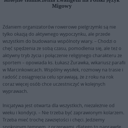
Kolejne tłumaczenia Ewangelii na Polski Język
Migowy
Zdaniem organizatorów rowerowe pielgrzymki są nie
tylko okazją do aktywnego wypoczynku, ale przede
wszystkim do budowania wspólnoty wiary. – Chodzi o
chęć spędzenia ze sobą czasu, pomodlenia się, ale też o
aktywny tryb życia i połączenie religijnego charakteru ze
sportem – opowiada ks. Łukasz Żurawka, wikariusz parafii
w Marcinkowicach. Wspólny wysiłek, rozmowy na trasie i
radość z osiągnięcia celu sprawiają, że z roku na rok
coraz więcej osób chce uczestniczyć w kolejnych
wyprawach.
Inicjatywa jest otwarta dla wszystkich, niezależnie od
wieku i kondycji. – Nie trzeba być zaprawionym kolarzem.
Trzeba mieć trochę zawziętości i chęci. Jedziemy
spokojnym tempem, z przerwami, dlatego to naprawdę