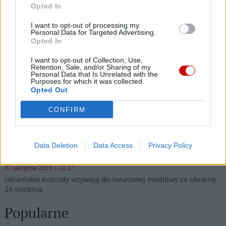
Opted In
Najnowsze
I want to opt-out of processing my
Personal Data for Targeted Advertising.
Opted In
07 sierpnia 2026 | 23:10
Indyjski biskup: nie potrzebujemy misjonarzy, którzy
I want to opt-out of Collection, Use,
Retention, Sale, and/or Sharing of my
przyjeżdżają z gotowymi odpowiedziami
Personal Data that Is Unrelated with the
Purposes for which it was collected.
07 sierpnia 2026 | 22:47
Opted Out
Biskupi o podróży apostolskiej Leona XIV do Francji: wielka
radość
CONFIRM
07 sierpnia 2026 | 22:36
Narodowy Bank Ukrainy wyemituje monetę upamiętniającą Jana
Data Deletion
Data Access
Privacy Policy
Pawła II
07 sierpnia 2026 | 22:17
Ukraińskie Kościoły wzywają do światowej modlitwy za Ukrainę
24 sierpnia
Popularne