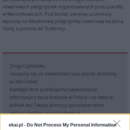
rowerowych pielgrzymek organizowanych przez parafię
w Marcinkowicach. Pod koniec sierpnia uczestnicy
wyruszą na dwudniową pielgrzymkę rowerową na Jasną
Górę, a jesienią do Trzebnicy.
Drogi Czytelniku,
cieszymy się, że odwiedzasz nasz portal. Jesteśmy
tu dla Ciebie!
Każdego dnia publikujemy najważniejsze
informacje z życia Kościoła w Polsce i na świecie.
Jednak bez Twojej pomocy sprostanie temu
zadaniu będzie coraz trudniejsze.
Dlatego prosimy Cię o
wsparcie portalu eKAI.pl za
ekai.pl -
Do Not Process My Personal Information
pośrednictwem serwisu Patronite.