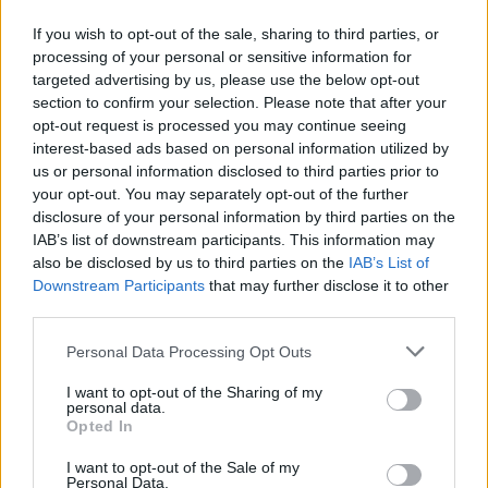
Dzięki Tobie będziemy mogli realizować naszą
If you wish to opt-out of the sale, sharing to third parties, or
misję. Więcej informacji znajdziesz
tutaj
.
processing of your personal or sensitive information for
targeted advertising by us, please use the below opt-out
section to confirm your selection. Please note that after your
opt-out request is processed you may continue seeing
interest-based ads based on personal information utilized by
Facebook
us or personal information disclosed to third parties prior to
your opt-out. You may separately opt-out of the further
disclosure of your personal information by third parties on the
Twitter
Messenger
WhatsApp
Email
Copy
Print
IAB’s list of downstream participants. This information may
Link
also be disclosed by us to third parties on the
IAB’s List of
Wersja do druku
Downstream Participants
that may further disclose it to other
third parties.
Personal Data Processing Opt Outs
PIELGRZYMKA ROWEROWA
SANKTUARIUM
Tagi:
I want to opt-out of the Sharing of my
WROCŁAWSKA
personal data.
Opted In
I want to opt-out of the Sale of my
Personal Data.