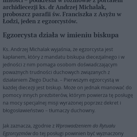
miłości – podkreśla w rozmowie z portalem
archidiecezji ks. dr Andrzej Michalak,
proboszcz parafii św. Franciszka z Asyżu w
Łodzi, jeden z egzorcystów.
Egzorcysta działa w imieniu biskupa
Ks. Andrzej Michalak wyjaśnia, że egzorcysta jest
kapłanem, który z mandatu biskupa diecezjalnego i w
jedności z nim pomaga osobom doświadczającym
poważnych trudności duchowych związanych z
działaniem Złego Ducha. – Pierwszym egzorcystą w
każdej diecezji jest biskup. Może on jednak mianować do
pomocy innych prezbiterów, którym powierza tę posługę
na mocy specjalnej misji wyrażonej poprzez dekret i
błogosławieństwo – tłumaczy duchowny.
Jak zaznacza, zgodnie z
Wprowadzeniem do Rytuału
Egzorcyzmów
do tej posługi powinien być wyznaczony