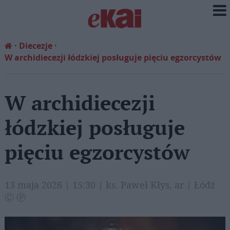
Diecezje
W archidiecezji łódzkiej posługuje pięciu egzorcystów
W archidiecezji
łódzkiej posługuje
pięciu egzorcystów
13 maja 2026 | 15:30 | ks. Paweł Kłys, ar | Łódź
Ⓒ Ⓟ