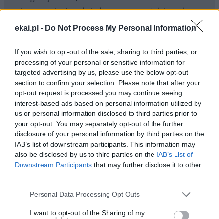
cieszymy się, że odwiedzasz nasz portal. Jesteśmy
tu dla Ciebie!
ekai.pl -
Do Not Process My Personal Information
Każdego dnia publikujemy najważniejsze
informacje z życia Kościoła w Polsce i na świecie.
If you wish to opt-out of the sale, sharing to third parties, or
processing of your personal or sensitive information for
Jednak bez Twojej pomocy sprostanie temu
targeted advertising by us, please use the below opt-out
zadaniu będzie coraz trudniejsze.
section to confirm your selection. Please note that after your
Dlatego prosimy Cię o
wsparcie portalu eKAI.pl za
opt-out request is processed you may continue seeing
pośrednictwem serwisu Patronite.
interest-based ads based on personal information utilized by
us or personal information disclosed to third parties prior to
Dzięki Tobie będziemy mogli realizować naszą
your opt-out. You may separately opt-out of the further
misję. Więcej informacji znajdziesz
tutaj
.
disclosure of your personal information by third parties on the
IAB’s list of downstream participants. This information may
also be disclosed by us to third parties on the
IAB’s List of
Downstream Participants
that may further disclose it to other
third parties.
Facebook
Personal Data Processing Opt Outs
Twitter
Messenger
WhatsApp
Email
Copy
Print
I want to opt-out of the Sharing of my