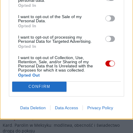
personal data.
Link
Opted In
Wersja do druku
I want to opt-out of the Sale of my
Personal Data.
Opted In
DUCHOWOŚĆ
EGZORCYŚCI
ŁÓDZKA
Tagi:
I want to opt-out of processing my
Personal Data for Targeted Advertising.
Opted In
I want to opt-out of Collection, Use,
Retention, Sale, and/or Sharing of my
Najnowsze
Personal Data that Is Unrelated with the
Purposes for which it was collected.
Opted Out
06 sierpnia 2026 | 20:44
CONFIRM
Medziugorie: zakończył się 37. Mladifest
06 sierpnia 2026 | 20:19
Biskupi Meksyku: stulecie Cristiady to czas łaski
Data Deletion
Data Access
Privacy Policy
06 sierpnia 2026 | 18:32
Kard. Parolin w Meksyku: modlitwa, obecność i świadectwo
drogą do pokoju