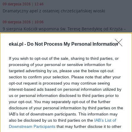
09 sierpnia 2026 | 12:46
Dramatyczny apel z ostatniej chrześcijańskiej wioski
09 sierpnia 2026 | 10:06
9 sierpnia Kościół wspomina św. Teresę Benedyktę od Krzyża –
Edytę Stein
ekai.pl -
Do Not Process My Personal Information
09 sierpnia 2026 | 09:58
Pielgrzymi u patrona diecezji w Jędrzejowie
If you wish to opt-out of the sale, sharing to third parties, or
09 sierpnia 2026 | 09:54
processing of your personal or sensitive information for
700 lat parafii pw. św. Wawrzyńca w Olbierzowicach
targeted advertising by us, please use the below opt-out
section to confirm your selection. Please note that after your
Popularne
opt-out request is processed you may continue seeing
interest-based ads based on personal information utilized by
us or personal information disclosed to third parties prior to
your opt-out. You may separately opt-out of the further
disclosure of your personal information by third parties on the
IAB’s list of downstream participants. This information may
also be disclosed by us to third parties on the
IAB’s List of
Downstream Participants
that may further disclose it to other