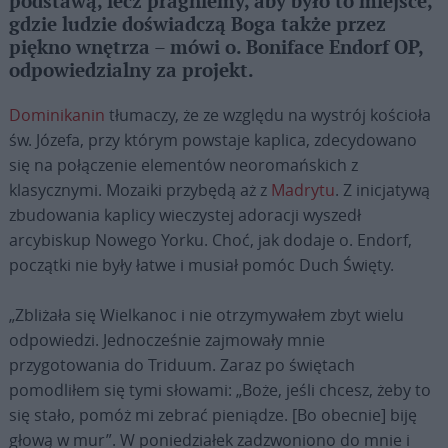
podstawą, lecz pragniemy, aby było to miejsce,
gdzie ludzie doświadczą Boga także przez
piękno wnętrza – mówi o. Boniface Endorf OP,
odpowiedzialny za projekt.
Dominikanin
tłumaczy, że ze względu na wystrój kościoła
św. Józefa, przy którym powstaje kaplica, zdecydowano
się na połączenie elementów neoromańskich z
klasycznymi. Mozaiki przybędą aż z
Madrytu
. Z inicjatywą
zbudowania kaplicy wieczystej adoracji wyszedł
arcybiskup Nowego Yorku. Choć, jak dodaje o. Endorf,
początki nie były łatwe i musiał pomóc Duch Święty.
„Zbliżała się Wielkanoc i nie otrzymywałem zbyt wielu
odpowiedzi. Jednocześnie zajmowały mnie
przygotowania do Triduum. Zaraz po świętach
pomodliłem się tymi słowami: „Boże, jeśli chcesz, żeby to
się stało, pomóż mi zebrać pieniądze. [Bo obecnie] biję
głową w mur”. W poniedziałek zadzwoniono do mnie i