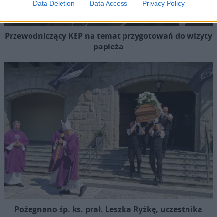
Data Deletion
Data Access
Privacy Policy
Przewodniczący KEP na temat przygotowań do wizyty
papieża
Pożegnano śp. ks. prał. Leszka Ryżkę, uczestnika