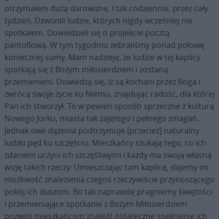
otrzymałem dużą darowiznę. I tak codziennie, przez cały
tydzień. Dzwonili ludzie, których nigdy wcześniej nie
spotkałem. Dowiedzieli się o projekcie pocztą
pantoflową. W tym tygodniu zebraliśmy ponad połowę
koniecznej sumy. Mam nadzieję, że ludzie w tej kaplicy
spotkają się z Bożym miłosierdziem i zostaną
przemienieni. Dowiedzą się, iż są kochani przez Boga i
zwrócą swoje życie ku Niemu, znajdując radość, dla której
Pan ich stworzył. To w pewien sposób sprzeczne z kulturą
Nowego Jorku, miasta tak zajętego i pełnego zmagań.
Jednak owe dążenia podtrzymuje [przecież] naturalny
ludzki pęd ku szczęściu. Mieszkańcy szukają tego, co ich
zdaniem uczyni ich szczęśliwymi i każdy ma swoją własną
wizję takich rzeczy. Umieszczając tam kaplicę, dajemy im
możliwość znalezienia czegoś rzeczywiście przynoszącego
pokój ich duszom. Bo tak naprawdę pragniemy świętości
i przemieniające spotkanie z Bożym Miłosierdziem
pozwoli mieszkańcom znaleźć ostateczne spełnienie ich