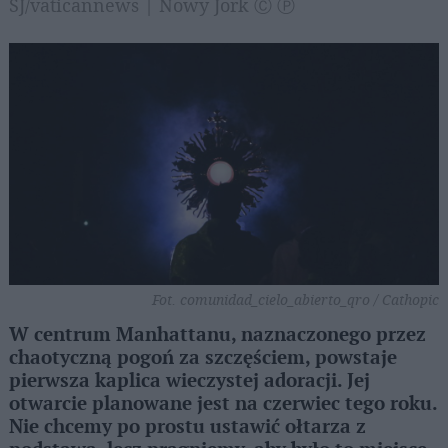
SJ/vaticannews | Nowy Jork Ⓒ Ⓟ
Fot. comunidad_cielo_abierto_qro / Cathopic
W centrum Manhattanu, naznaczonego przez
chaotyczną pogoń za szczęściem, powstaje
pierwsza kaplica wieczystej adoracji. Jej
otwarcie planowane jest na czerwiec tego roku.
Nie chcemy po prostu ustawić ołtarza z