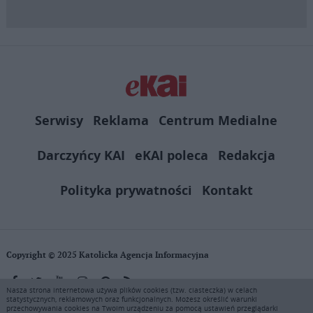
Serwisy
Reklama
Centrum Medialne
Darczyńcy KAI
eKAI poleca
Redakcja
Polityka prywatności
Kontakt
Copyright © 2025 Katolicka Agencja Informacyjna
Nasza strona internetowa używa plików cookies (tzw. ciasteczka) w celach
statystycznych, reklamowych oraz funkcjonalnych. Możesz określić warunki
KAI zastrzega wszelkie prawa do serwisu. Użytkownicy mogą pobierać
przechowywania cookies na Twoim urządzeniu za pomocą ustawień przeglądarki