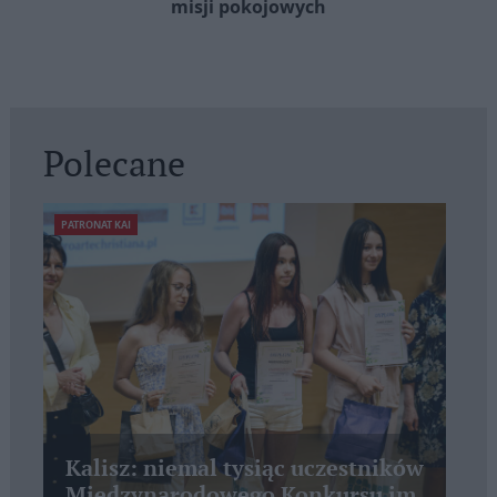
misji pokojowych
Polecane
PATRONAT KAI
Kalisz: niemal tysiąc uczestników
Międzynarodowego Konkursu im.