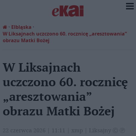
Elbląska
W Liksajnach uczczono 60. rocznicę „aresztowania”
obrazu Matki Bożej
W Liksajnach
uczczono 60. rocznicę
„aresztowania”
obrazu Matki Bożej
22 czerwca 2026 | 11:11 | xmp | Liksajny Ⓒ Ⓟ