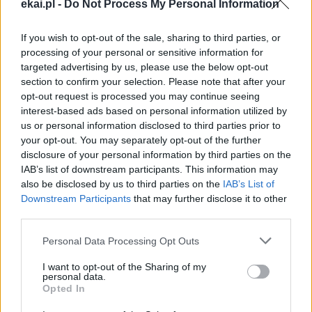
ekai.pl -
Do Not Process My Personal Information
„Aresztowanie” obrazu Matki Bożej miało być pokazem
siły komunistycznego państwa. Z perspektywy czasu
If you wish to opt-out of the sale, sharing to third parties, or
processing of your personal or sensitive information for
stało się jednak świadectwem bezradności systemu
targeted advertising by us, please use the below opt-out
wobec wiary ludzi. Dlatego Liksajny pozostają miejscem
section to confirm your selection. Please note that after your
szczególnym miejscem modlitwy, wdzięczności i pamięci,
opt-out request is processed you may continue seeing
w którym historia
Kościoła
, Polski i lokalnej wspólnoty
interest-based ads based on personal information utilized by
łączy się w jednym znaku.
us or personal information disclosed to third parties prior to
your opt-out. You may separately opt-out of the further
disclosure of your personal information by third parties on the
IAB’s list of downstream participants. This information may
also be disclosed by us to third parties on the
IAB’s List of
Downstream Participants
that may further disclose it to other
third parties.
Drogi Czytelniku,
cieszymy się, że odwiedzasz nasz portal. Jesteśmy
Personal Data Processing Opt Outs
tu dla Ciebie!
I want to opt-out of the Sharing of my
Każdego dnia publikujemy najważniejsze
personal data.
Opted In
informacje z życia Kościoła w Polsce i na świecie.
Jednak bez Twojej pomocy sprostanie temu