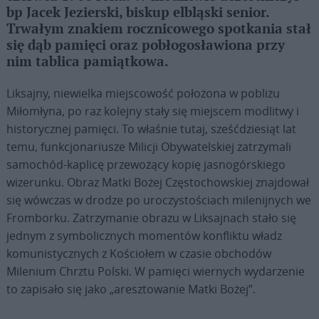
bp Jacek Jezierski, biskup elbląski senior.
Trwałym znakiem rocznicowego spotkania stał
się dąb pamięci oraz pobłogosławiona przy
nim tablica pamiątkowa.
Liksajny, niewielka miejscowość położona w pobliżu
Miłomłyna, po raz kolejny stały się miejscem modlitwy i
historycznej pamięci. To właśnie tutaj, sześćdziesiąt lat
temu, funkcjonariusze Milicji Obywatelskiej zatrzymali
samochód-kaplicę przewożący kopię jasnogórskiego
wizerunku. Obraz Matki Bożej Częstochowskiej znajdował
się wówczas w drodze po uroczystościach milenijnych we
Fromborku. Zatrzymanie obrazu w Liksajnach stało się
jednym z symbolicznych momentów konfliktu władz
komunistycznych z Kościołem w czasie obchodów
Milenium Chrztu Polski. W pamięci wiernych wydarzenie
to zapisało się jako „aresztowanie Matki Bożej”.