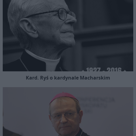
Kard. Ryś o kardynale Macharskim