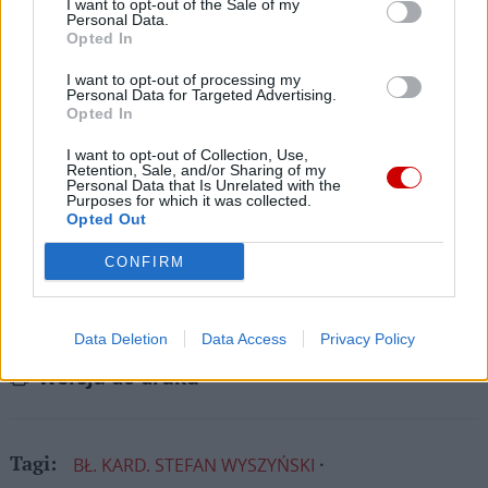
I want to opt-out of the Sale of my
Personal Data.
zadaniu będzie coraz trudniejsze.
Opted In
Dlatego prosimy Cię o
wsparcie portalu eKAI.pl za
I want to opt-out of processing my
pośrednictwem serwisu Patronite.
Personal Data for Targeted Advertising.
Dzięki Tobie będziemy mogli realizować naszą
Opted In
misję. Więcej informacji znajdziesz
tutaj
.
I want to opt-out of Collection, Use,
Retention, Sale, and/or Sharing of my
Personal Data that Is Unrelated with the
Purposes for which it was collected.
Opted Out
Facebook
CONFIRM
Twitter
Messenger
WhatsApp
Email
Copy
Print
Data Deletion
Data Access
Privacy Policy
Link
Wersja do druku
BŁ. KARD. STEFAN WYSZYŃSKI
Tagi: