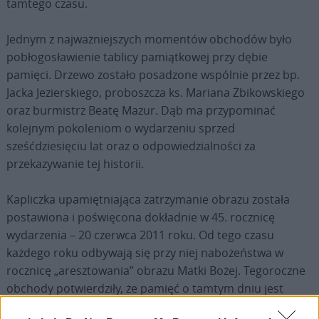
tamtego czasu.
Jednym z najważniejszych momentów obchodów było
pobłogosławienie tablicy pamiątkowej przy dębie
pamięci. Drzewo zostało posadzone wspólnie przez bp.
Jacka Jezierskiego, proboszcza ks. Mariana Żbikowskiego
oraz burmistrz Beatę Mazur. Dąb ma przypominać
kolejnym pokoleniom o wydarzeniu sprzed
sześćdziesięciu lat oraz o odpowiedzialności za
przekazywanie tej historii.
Kapliczka upamiętniająca zatrzymanie obrazu została
postawiona i poświęcona dokładnie w 45. rocznicę
wydarzenia – 20 czerwca 2011 roku. Od tego czasu
każdego roku odbywają się przy niej nabożeństwa w
rocznicę „aresztowania” obrazu Matki Bożej. Tegoroczne
obchody potwierdziły, że pamięć o tamtym dniu jest
wciąż żywa i ważna dla mieszkańców.