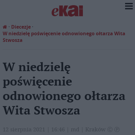
Diecezje
W niedzielę poświęcenie odnowionego ołtarza Wita
Stwosza
W niedzielę
poświęcenie
odnowionego ołtarza
Wita Stwosza
12 sierpnia 2021 | 16:46 | md | Kraków Ⓒ Ⓟ