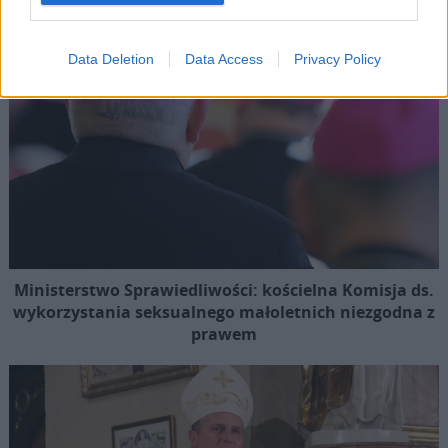
Data Deletion
Data Access
Privacy Policy
Ministerstwo Sprawiedliwości: kościelna Komisja ds.
wykorzystania seksualnego małoletnich niezgodna z
prawem