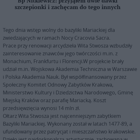
Bp Nitkiewicz: przyjąłem dwie dawki
szczepionki i zachęcam do tego innych
Tego dnia wstęp wolny do bazyliki Mariackiej dla
zwiedzających w ramach Nocy Cracovia Sacra.
Prace przy renowacji arcydzieła Wita Stwosza wzbudziły
zainteresowanie znawców jego twórczości m.in. z
Monachium, Frankfurtu i Florencji.W projekcie brały
udział m.in. Wojskowa Akademia Techniczna w Warszawie
i Polska Akademia Nauk. Był współfinansowany przez
Społeczny Komitet Odnowy Zabytków Krakowa,
Ministerstwo Kultury i Dziedzictwa Narodowego, Gminę
Miejską Kraków oraz parafię Mariacką. Koszt
przedsięwzięcia wynosi 14 mln zł.
Ołtarz Wita Stwosza jest najcenniejszym zabytkiem
Bazyliki Mariackiej. Wykonany został w latach 1477-89, a
ufundowany przez patrycjat i mieszczaństwo krakowskie.
Dzieło jest najdoskonalszą artystycznie, zachowaną w