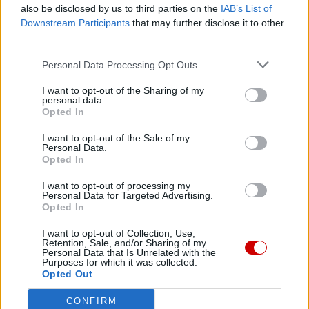
also be disclosed by us to third parties on the
IAB’s List of
Downstream Participants
that may further disclose it to other
third parties.
Najnowsze
Personal Data Processing Opt Outs
05 sierpnia 2026 | 21:23
I want to opt-out of the Sharing of my
Przewodniczący KEP na temat przygotowań do wizyty papieża
personal data.
Opted In
05 sierpnia 2026 | 20:38
Kard. Kikuchi z okazji rocznicy bombardowań atomowych
I want to opt-out of the Sale of my
Personal Data.
Opted In
05 sierpnia 2026 | 20:00
Kard. Makrickas w święto Matki Bożej Śnieżnej
I want to opt-out of processing my
Personal Data for Targeted Advertising.
05 sierpnia 2026 | 19:23
Opted In
Coraz więcej ataków na chrześcijan w Europie. Anja Tang:
I want to opt-out of Collection, Use,
problem przez lata był niedostrzegany
Retention, Sale, and/or Sharing of my
Personal Data that Is Unrelated with the
Popularne
Purposes for which it was collected.
Opted Out
CONFIRM