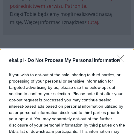
pośrednictwem serwisu Patronite.
Dzięki Tobie będziemy mogli realizować naszą
misję. Więcej informacji znajdziesz
tutaj
.
Facebook
ekai.pl -
Do Not Process My Personal Information
Twitter
Messenger
WhatsApp
Email
Copy
Print
If you wish to opt-out of the sale, sharing to third parties, or
Link
processing of your personal or sensitive information for
Wersja do druku
targeted advertising by us, please use the below opt-out
section to confirm your selection. Please note that after your
opt-out request is processed you may continue seeing
interest-based ads based on personal information utilized by
ABP MAREK JĘDRASZEWSKI
KRAKOWSKA
Tagi:
us or personal information disclosed to third parties prior to
OŁTARZ
POŚWIECENIE
WIT STWOSZ
your opt-out. You may separately opt-out of the further
disclosure of your personal information by third parties on the
IAB’s list of downstream participants. This information may