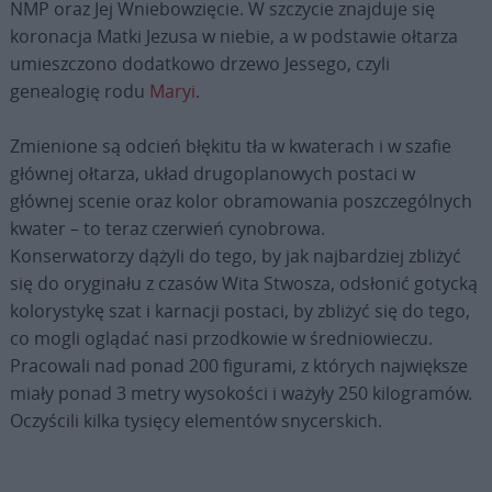
NMP oraz Jej Wniebowzięcie. W szczycie znajduje się
koronacja Matki Jezusa w niebie, a w podstawie ołtarza
umieszczono dodatkowo drzewo Jessego, czyli
genealogię rodu
Maryi
.
Zmienione są odcień błękitu tła w kwaterach i w szafie
głównej ołtarza, układ drugoplanowych postaci w
głównej scenie oraz kolor obramowania poszczególnych
kwater – to teraz czerwień cynobrowa.
Konserwatorzy dążyli do tego, by jak najbardziej zbliżyć
się do oryginału z czasów Wita Stwosza, odsłonić gotycką
kolorystykę szat i karnacji postaci, by zbliżyć się do tego,
co mogli oglądać nasi przodkowie w średniowieczu.
Pracowali nad ponad 200 figurami, z których największe
miały ponad 3 metry wysokości i ważyły 250 kilogramów.
Oczyścili kilka tysięcy elementów snycerskich.