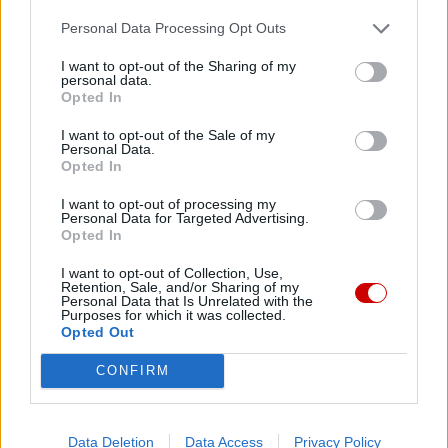
Personal Data Processing Opt Outs
I want to opt-out of the Sharing of my
personal data.
Opted In
Drogi Czytelniku,
cieszymy się, że odwiedzasz nasz portal. Jesteśmy
I want to opt-out of the Sale of my
Personal Data.
tu dla Ciebie!
Opted In
Każdego dnia publikujemy najważniejsze
I want to opt-out of processing my
informacje z życia Kościoła w Polsce i na świecie.
Personal Data for Targeted Advertising.
Opted In
Jednak bez Twojej pomocy sprostanie temu
zadaniu będzie coraz trudniejsze.
I want to opt-out of Collection, Use,
Retention, Sale, and/or Sharing of my
Dlatego prosimy Cię o
wsparcie portalu eKAI.pl za
Personal Data that Is Unrelated with the
Purposes for which it was collected.
pośrednictwem serwisu Patronite.
Opted Out
Dzięki Tobie będziemy mogli realizować naszą
CONFIRM
misję. Więcej informacji znajdziesz
tutaj
.
Data Deletion
Data Access
Privacy Policy