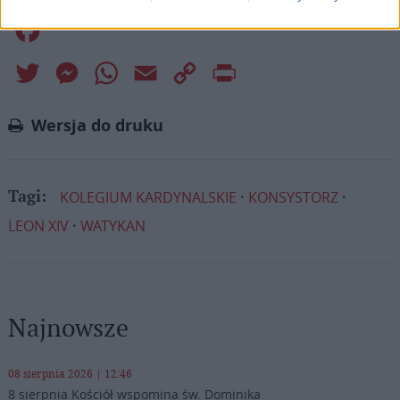
Facebook
Twitter
Messenger
WhatsApp
Email
Copy
Print
Link
Wersja do druku
KOLEGIUM KARDYNALSKIE
KONSYSTORZ
Tagi:
LEON XIV
WATYKAN
Najnowsze
08 sierpnia 2026 | 12:46
8 sierpnia Kościół wspomina św. Dominika