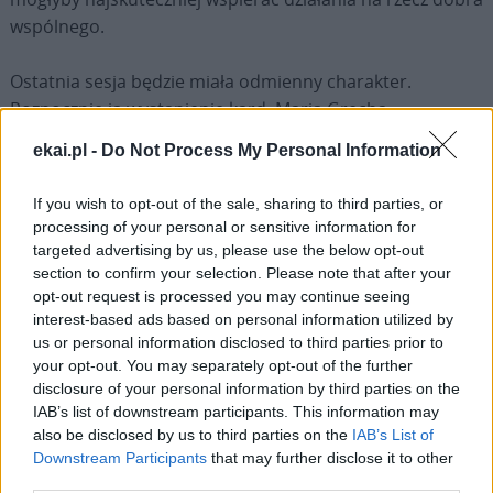
wspólnego.
Ostatnia sesja będzie miała odmienny charakter.
Rozpocznie ją wystąpienie kard. Maria Grecha
poświęcone zgromadzeniom synodalnym planowanym
ekai.pl -
Do Not Process My Personal Information
na lata 2027–2028. Następnie odbędzie się otwarta sesja
pytań i odpowiedzi, po której kardynałowie będą mogli
If you wish to opt-out of the sale, sharing to third parties, or
wygłosić trzyminutowe wystąpienia przed całym
processing of your personal or sensitive information for
Kolegium Kardynałów. Obrady zakończy przemówienie
targeted advertising by us, please use the below opt-out
papieża Leona XIV.
section to confirm your selection. Please note that after your
opt-out request is processed you may continue seeing
interest-based ads based on personal information utilized by
Na zakończenie uczestnicy odśpiewają hymn „Te Deum” i
us or personal information disclosed to third parties prior to
wezmą udział w kolacji z papieżem w Auli Pawła VI.
your opt-out. You may separately opt-out of the further
Konsystorz zostanie formalnie zakończony 29 czerwca
disclosure of your personal information by third parties on the
podczas Mszy św. w uroczystość Świętych Apostołów
IAB’s list of downstream participants. This information may
also be disclosed by us to third parties on the
IAB’s List of
Piotra i Pawła, w czasie której nowi arcybiskupi
Downstream Participants
that may further disclose it to other
metropolici otrzymają paliusze.
third parties.