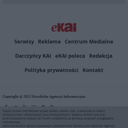
Serwisy
Reklama
Centrum Medialne
Darczyńcy KAI
eKAI poleca
Redakcja
Polityka prywatności
Kontakt
Copyright © 2025 Katolicka Agencja Informacyjna
Nasza strona internetowa używa plików cookies (tzw. ciasteczka) w celach
statystycznych, reklamowych oraz funkcjonalnych. Możesz określić warunki
KAI zastrzega wszelkie prawa do serwisu. Użytkownicy mogą pobierać
przechowywania cookies na Twoim urządzeniu za pomocą ustawień przeglądarki
i drukować fragmenty zawartości serwisu internetowego www.ekai.pl
internetowej.
wyłącznie do użytku osobistego. Publikacja, rozpowszechnianie
Administratorem danych osobowych użytkowników Serwisu jest Katolicka Agencja