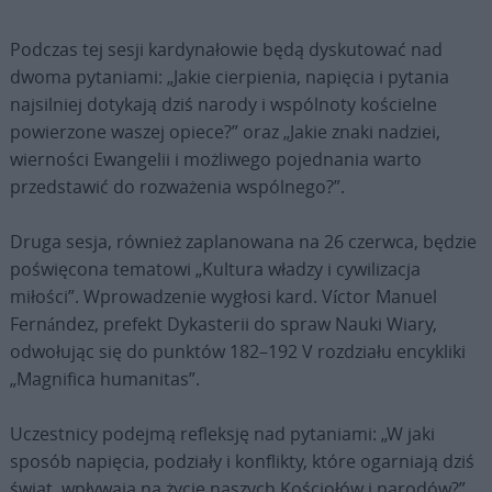
Podczas tej sesji kardynałowie będą dyskutować nad
dwoma pytaniami: „Jakie cierpienia, napięcia i pytania
najsilniej dotykają dziś narody i wspólnoty kościelne
powierzone waszej opiece?” oraz „Jakie znaki nadziei,
wierności Ewangelii i możliwego pojednania warto
przedstawić do rozważenia wspólnego?”.
Druga sesja, również zaplanowana na 26 czerwca, będzie
poświęcona tematowi „Kultura władzy i cywilizacja
miłości”. Wprowadzenie wygłosi kard. Víctor Manuel
Fernández, prefekt Dykasterii do spraw Nauki Wiary,
odwołując się do punktów 182–192 V rozdziału encykliki
„Magnifica humanitas”.
Uczestnicy podejmą refleksję nad pytaniami: „W jaki
sposób napięcia, podziały i konflikty, które ogarniają dziś
świat, wpływają na życie naszych Kościołów i narodów?”