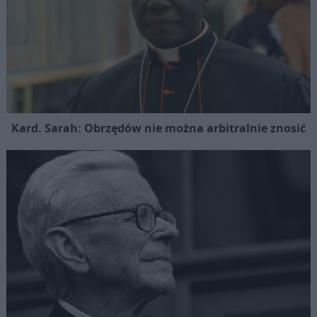
Kard. Sarah: Obrzędów nie można arbitralnie znosić