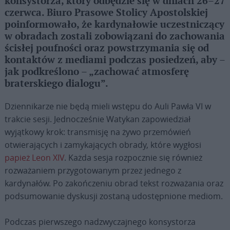
konsystorza, który odbędzie się w dniach 26–27
czerwca. Biuro Prasowe Stolicy Apostolskiej
poinformowało, że kardynałowie uczestniczący
w obradach zostali zobowiązani do zachowania
ścisłej poufności oraz powstrzymania się od
kontaktów z mediami podczas posiedzeń, aby –
jak podkreślono – „zachować atmosferę
braterskiego dialogu”.
Dziennikarze nie będą mieli wstępu do Auli Pawła VI w
trakcie sesji. Jednocześnie Watykan zapowiedział
wyjątkowy krok: transmisję na żywo przemówień
otwierających i zamykających obrady, które wygłosi
papież Leon XIV
. Każda sesja rozpocznie się również
rozważaniem przygotowanym przez jednego z
kardynałów. Po zakończeniu obrad tekst rozważania oraz
podsumowanie dyskusji zostaną udostępnione mediom.
Podczas pierwszego nadzwyczajnego konsystorza