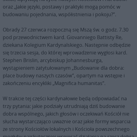
oraz „Jakie języki, postawy i praktyki mogą pomóc w
budowaniu pojednania, współistnienia i pokoju?”.
Obrady 27 czerwca rozpoczną się Mszą św. o godz. 7.30
pod przewodnictwem kard. Giovanniego Battisty Re,
dziekana Kolegium Kardynalskiego. Następnie odbędzie
się trzecia sesja, do której wprowadzenie wygłosi kard.
Stephen Brislin, arcybiskup Johannesburga,
wystąpieniem zatytułowanym „Budowanie dla dobra:
place budowy naszych czasów”, opartym na wstępie i
zakończeniu encykliki „Magnifica humanitas”.
W trakcie tej części kardynałowie będą odpowiadać na
trzy pytania: jakie podziały utrudniają dziś budowanie
dobra wspólnego, jakich głosów i oczekiwań Kościół nie
słucha wystarczająco uważnie oraz jakie formy wsparcia
ze strony Kościołów lokalnych i Kościoła powszechnego
mogłyby najskuteczniej wspierać działania na rzecz dobra