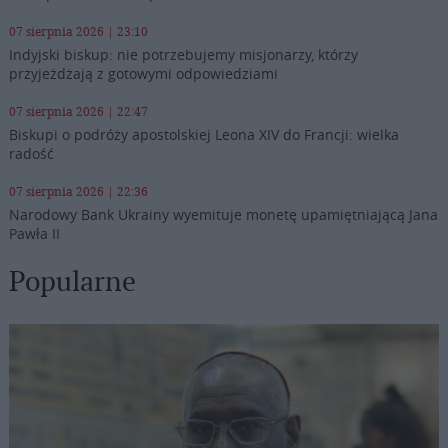
07 sierpnia 2026 | 23:10
Indyjski biskup: nie potrzebujemy misjonarzy, którzy
przyjeżdżają z gotowymi odpowiedziami
07 sierpnia 2026 | 22:47
Biskupi o podróży apostolskiej Leona XIV do Francji: wielka
radość
07 sierpnia 2026 | 22:36
Narodowy Bank Ukrainy wyemituje monetę upamiętniającą Jana
Pawła II
Popularne