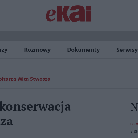
izy
Rozmowy
Dokumenty
Serwisy
ołtarza Wita Stwosza
konserwacja
N
sza
08 s
8 s