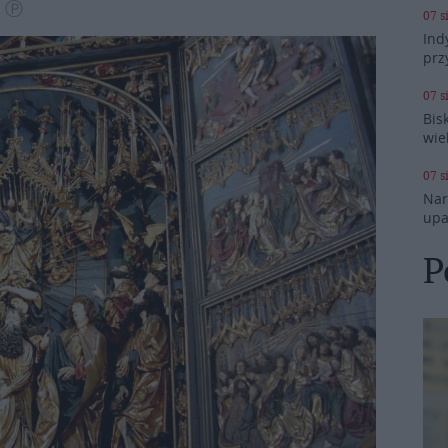
Ⓒ Ⓟ
07 s
Ind
prz
07 s
Bis
wie
07 s
Nar
upa
P