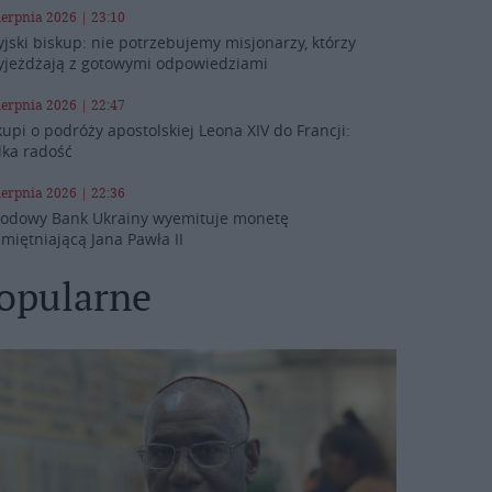
ierpnia 2026 | 23:10
yjski biskup: nie potrzebujemy misjonarzy, którzy
yjeżdżają z gotowymi odpowiedziami
ierpnia 2026 | 22:47
kupi o podróży apostolskiej Leona XIV do Francji:
lka radość
ierpnia 2026 | 22:36
odowy Bank Ukrainy wyemituje monetę
miętniającą Jana Pawła II
opularne