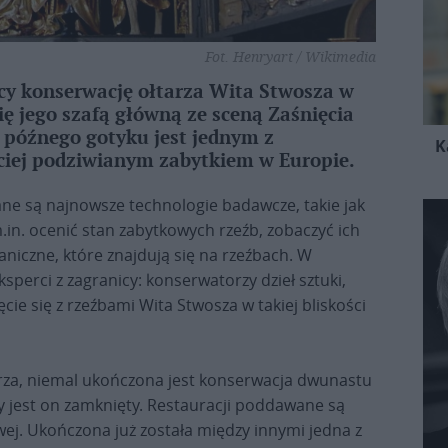
Fot. Henryart / Wikimedia
cy konserwację ołtarza Wita Stwosza w
ię jego szafą główną ze sceną Zaśnięcia
o późnego gotyku jest jednym z
K
ęściej podziwianym zabytkiem w Europie.
ne są najnowsze technologie badawcze, takie jak
.in. ocenić stan zabytkowych rzeźb, zobaczyć ich
niczne, które znajdują się na rzeźbach. W
ksperci z zagranicy: konserwatorzy dzieł sztuki,
ęcie się z rzeźbami Wita Stwosza w takiej bliskości
arza, niemal ukończona jest konserwacja dwunastu
dy jest on zamknięty. Restauracji poddawane są
owej. Ukończona już została między innymi jedna z