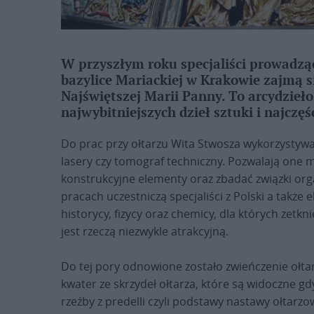
W przyszłym roku specjaliści prowadzą
bazylice Mariackiej w Krakowie zajmą s
Najświętszej Marii Panny. To arcydzieł
najwybitniejszych dzieł sztuki i najcz
Do prac przy ołtarzu Wita Stwosza wykorzystywa
lasery czy tomograf techniczny. Pozwalają one m
konstrukcyjne elementy oraz zbadać związki orga
pracach uczestniczą specjaliści z Polski a także e
historycy, fizycy oraz chemicy, dla których zetkni
jest rzeczą niezwykle atrakcyjną.
Do tej pory odnowione zostało zwieńczenie ołt
kwater ze skrzydeł ołtarza, które są widoczne g
rzeźby z predelli czyli podstawy nastawy ołtarz