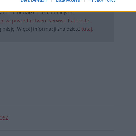
Data Deletion
Data Access
Privacy Policy
macje z życia Kościoła w Polsce i na świecie.
daniu będzie coraz trudniejsze.
.pl za pośrednictwem serwisu Patronite.
 misję. Więcej informacji znajdziesz
tutaj
.
OSZ