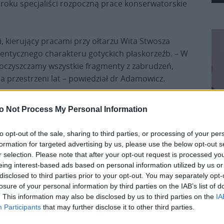
 roku specjaliści rozpoczną prace konserwatorskie
, kierujący pracami przy ołtarzu Wita Stwosza
tentycznego charakteru gotyckich płaskorzeźb. – W
 oczyszczamy wszystkie fragmenty z zabrudzeń,
 przestrzeni lat – powiedział dr Adamowicz.
o Not Process My Personal Information
to opt-out of the sale, sharing to third parties, or processing of your per
formation for targeted advertising by us, please use the below opt-out s
r selection. Please note that after your opt-out request is processed y
eing interest-based ads based on personal information utilized by us or
Pr
atorskich badacze posiłkują się tradycyjną
disclosed to third parties prior to your opt-out. You may separately opt-
losure of your personal information by third parties on the IAB’s list of
ją badania analityczne, które pozwalają
. This information may also be disclosed by us to third parties on the
IA
i historyczną. Konserwatorzy analizują również
Participants
that may further disclose it to other third parties.
ślenie jakie barwniki zostały zastosowane,