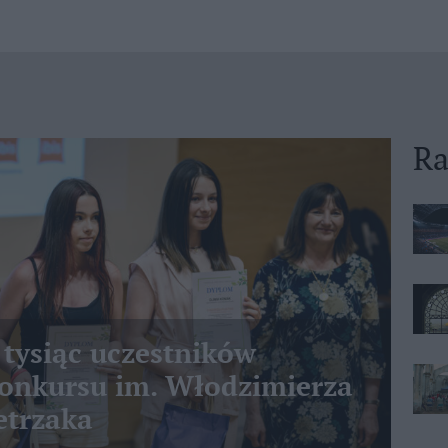
Ra
 tysiąc uczestników
nkursu im. Włodzimierza
etrzaka