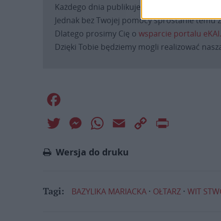
Każdego dnia publikujemy najważniejsze infor
Jednak bez Twojej pomocy sprostanie temu za
Dlatego prosimy Cię o
wsparcie portalu eKAI
Dzięki Tobie będziemy mogli realizować naszą
Facebook
Twitter
Messenger
WhatsApp
Email
Copy
Print
Link
Wersja do druku
BAZYLIKA MARIACKA
OŁTARZ
WIT STW
Tagi: