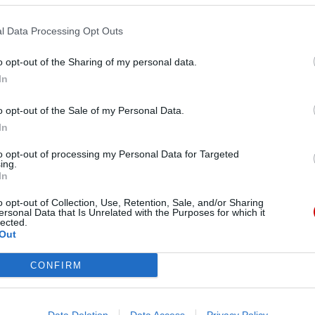
ktur drewna.
l Data Processing Opt Outs
ołtarza Wita Stwosza w kościele Mariackim w
 potrwają do końca 2021 r. Koszt prac szacuje się
o opt-out of the Sharing of my personal data.
In
 W głównej części ołtarza artysta przedstawił
o opt-out of the Sale of my Personal Data.
łów, a nad tą sceną jej Wniebowzięcie. Na
In
wiastowanie, Hołd Trzech Króli, Zesłanie Ducha
to opt-out of processing my Personal Data for Targeted
iązujące do wydarzeń z życia Marii i Chrystusa.
ing.
In
wany przez hitlerowców. Odnaleziono go w
1957 r.
o opt-out of Collection, Use, Retention, Sale, and/or Sharing
ersonal Data that Is Unrelated with the Purposes for which it
lected.
Out
CONFIRM
eśmy tu dla Ciebie!