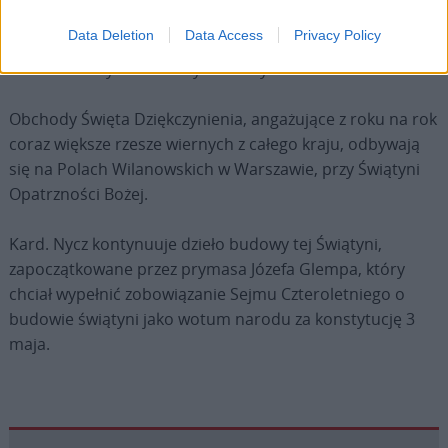
otrzymują i aby uczyli się za nie dziękować – zarówno
Data Deletion
Data Access
Privacy Policy
Bogu, jak i sobie nawzajem – jako naród i społeczność,
ale także w wymiarze indywidualnym.
Obchody Święta Dziękczynienia, angażujące z roku na rok
coraz większe rzesze wiernych z całego kraju, odbywają
się na Polach Wilanowskich w Warszawie, przy Świątyni
Opatrzności Bożej.
Kard. Nycz kontynuuje dzieło budowy tej Świątyni,
zapoczątkowane przez prymasa Józefa Glempa, który
chciał wypełnić zobowiązanie Sejmu Czteroletniego o
budowie świątyni jako wotum narodu za konstytucję 3
maja.