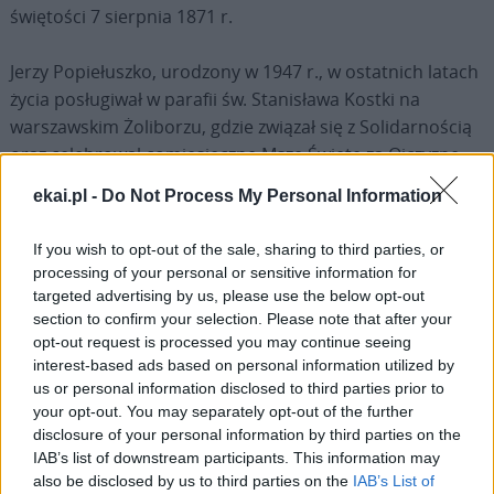
świętości 7 sierpnia 1871 r.
Jerzy Popiełuszko, urodzony w 1947 r., w ostatnich latach
życia posługiwał w parafii św. Stanisława Kostki na
warszawskim Żoliborzu, gdzie związał się z Solidarnością
oraz celebrował comiesięczne Msze Święte za Ojczyznę
gromadzące wokół świątyni wielotysięczne tłumy. W
ekai.pl -
Do Not Process My Personal Information
czasie stanu wojennego występował w obronie
internowanych, wskutek czego stał się obiektem nękania
If you wish to opt-out of the sale, sharing to third parties, or
i prowokacji ze strony służb komunistycznego reżimu.
processing of your personal or sensitive information for
Swoją ostatnią duszpasterską podróż odbył 19
targeted advertising by us, please use the below opt-out
października 1984 r. do parafii Świętych Polskich Braci
section to confirm your selection. Please note that after your
opt-out request is processed you may continue seeing
Męczenników do Bydgoszczy. Podczas podróży
interest-based ads based on personal information utilized by
powrotnej został bestialsko zamordowany, a jego
us or personal information disclosed to third parties prior to
umęczone ciało wrzucono do Wisły na wysokości tamy
your opt-out. You may separately opt-out of the further
we Włocławku. Pogrzeb ks. Jerzego, który miał miejsce 3
disclosure of your personal information by third parties on the
listopada 1984 r., zgromadził blisko milionową rzeszę
IAB’s list of downstream participants. This information may
also be disclosed by us to third parties on the
IAB’s List of
ludzi. 6 czerwca 2010 r. ks. Popiełuszko został