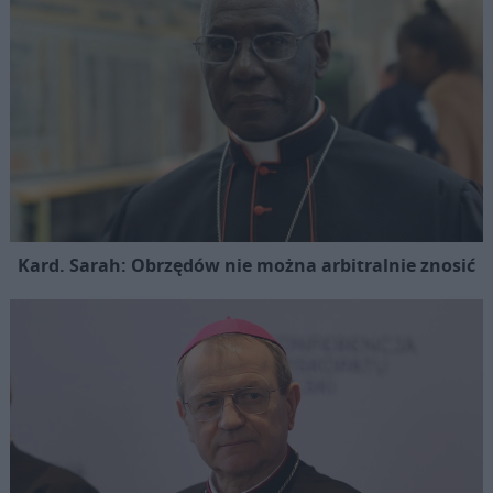
Kard. Sarah: Obrzędów nie można arbitralnie znosić