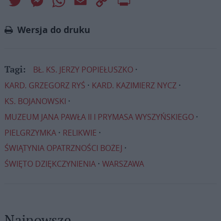
Twitter
Messenger
WhatsApp
Email
Copy
Print
Link
Wersja do druku
BŁ. KS. JERZY POPIEŁUSZKO
Tagi:
KARD. GRZEGORZ RYŚ
KARD. KAZIMIERZ NYCZ
KS. BOJANOWSKI
MUZEUM JANA PAWŁA II I PRYMASA WYSZYŃSKIEGO
PIELGRZYMKA
RELIKWIE
ŚWIĄTYNIA OPATRZNOŚCI BOŻEJ
ŚWIĘTO DZIĘKCZYNIENIA
WARSZAWA
Najnowsze