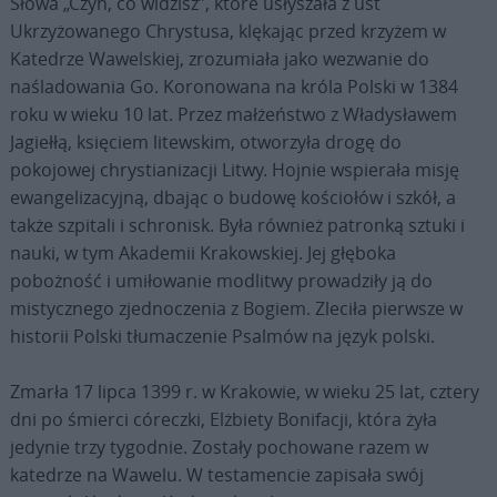
Słowa „Czyń, co widzisz”, które usłyszała z ust
Ukrzyżowanego Chrystusa, klękając przed krzyżem w
Katedrze Wawelskiej, zrozumiała jako wezwanie do
naśladowania Go. Koronowana na króla Polski w 1384
roku w wieku 10 lat. Przez małżeństwo z Władysławem
Jagiełłą, księciem litewskim, otworzyła drogę do
pokojowej chrystianizacji Litwy. Hojnie wspierała misję
ewangelizacyjną, dbając o budowę kościołów i szkół, a
także szpitali i schronisk. Była również patronką sztuki i
nauki, w tym Akademii Krakowskiej. Jej głęboka
pobożność i umiłowanie modlitwy prowadziły ją do
mistycznego zjednoczenia z Bogiem. Zleciła pierwsze w
historii Polski tłumaczenie Psalmów na język polski.
Zmarła 17 lipca 1399 r. w Krakowie, w wieku 25 lat, cztery
dni po śmierci córeczki, Elżbiety Bonifacji, która żyła
jedynie trzy tygodnie. Zostały pochowane razem w
katedrze na Wawelu. W testamencie zapisała swój