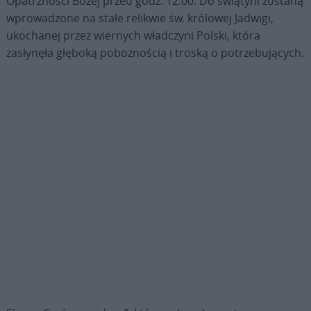
Opatrzności Bożej przed godz. 12.00. Do świątyni zostaną
wprowadzone na stałe relikwie św. królowej Jadwigi,
ukochanej przez wiernych władczyni Polski, która
zasłynęła głęboką pobożnością i troską o potrzebujących.