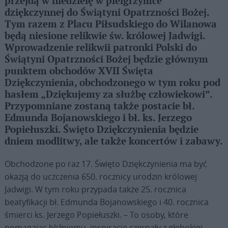
przejdą w niedzielę w pielgrzymce
dziękczynnej do Świątyni Opatrzności Bożej.
Tym razem z Placu Piłsudskiego do Wilanowa
będą niesione relikwie św. królowej Jadwigi.
Wprowadzenie relikwii patronki Polski do
Świątyni Opatrzności Bożej będzie głównym
punktem obchodów XVII Święta
Dziękczynienia, obchodzonego w tym roku pod
hasłem „Dziękujemy za służbę człowiekowi”.
Przypomniane zostaną także postacie bł.
Edmunda Bojanowskiego i bł. ks. Jerzego
Popiełuszki. Święto Dziękczynienia będzie
dniem modlitwy, ale także koncertów i zabawy.
Obchodzone po raz 17. Święto Dziękczynienia ma być
okazją do uczczenia 650. rocznicy urodzin królowej
Jadwigi. W tym roku przypada także 25. rocznica
beatyfikacji bł. Edmunda Bojanowskiego i 40. rocznica
śmierci ks. Jerzego Popiełuszki. – To osoby, które
pomagając bliźniemu, inspirację czerpały z głębokiej