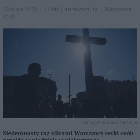
28 maja 2024 | 11:00 | archwwa, tk | Warszawa
Ⓒ Ⓟ
Fot. centrumopatrznosci.pl
Siedemnasty raz ulicami Warszawy setki osób