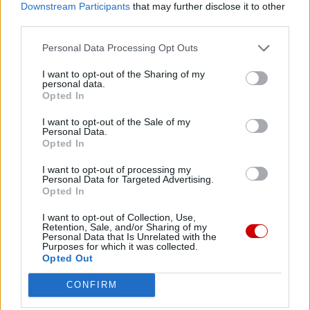
Downstream Participants
that may further disclose it to other
beatyfikowany.
third parties.
https://www.facebook.com/reel/3655744731408303
Personal Data Processing Opt Outs
I want to opt-out of the Sharing of my
https://www.facebook.com/reel/754109066874695
personal data.
Opted In
https://fb.watch/saWD2Z0kuT/
I want to opt-out of the Sale of my
Personal Data.
Opted In
https://www.facebook.com/reel/2234230806916736
I want to opt-out of processing my
Personal Data for Targeted Advertising.
***
Opted In
I want to opt-out of Collection, Use,
Dzień Dziękczynienia obchodzony jest od 2008 roku, w
Retention, Sale, and/or Sharing of my
pierwszą niedzielę czerwca, z inicjatywy kard. Kazimierza
Personal Data that Is Unrelated with the
Purposes for which it was collected.
Nycza. Ustanowiony został na terenie archidiecezji
Opted Out
warszawskiej, ale w jego obchody włączają się również
CONFIRM
inne diecezje w Polsce. Jego ideą jest propagowanie
wśród Polaków postawy wdzięczności za dobro, jakie