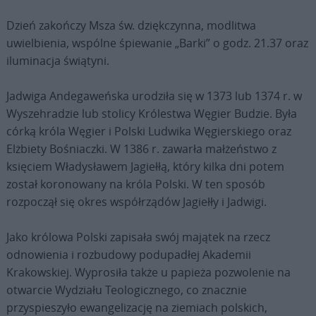
Dzień zakończy Msza św. dziękczynna, modlitwa
uwielbienia, wspólne śpiewanie „Barki” o godz. 21.37 oraz
iluminacja świątyni.
Jadwiga Andegaweńska urodziła się w 1373 lub 1374 r. w
Wyszehradzie lub stolicy Królestwa Węgier Budzie. Była
córką króla Węgier i Polski Ludwika Węgierskiego oraz
Elżbiety Bośniaczki. W 1386 r. zawarła małżeństwo z
księciem Władysławem Jagiełłą, który kilka dni potem
został koronowany na króla Polski. W ten sposób
rozpoczął się okres współrządów Jagiełły i Jadwigi.
Jako królowa Polski zapisała swój majątek na rzecz
odnowienia i rozbudowy podupadłej Akademii
Krakowskiej. Wyprosiła także u papieża pozwolenie na
otwarcie Wydziału Teologicznego, co znacznie
przyspieszyło ewangelizację na ziemiach polskich,