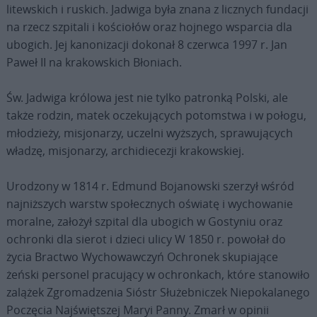
litewskich i ruskich. Jadwiga była znana z licznych fundacji
na rzecz szpitali i kościołów oraz hojnego wsparcia dla
ubogich. Jej kanonizacji dokonał 8 czerwca 1997 r. Jan
Paweł II na krakowskich Błoniach.
Św. Jadwiga królowa jest nie tylko patronką Polski, ale
także rodzin, matek oczekujących potomstwa i w połogu,
młodzieży, misjonarzy, uczelni wyższych, sprawujących
władzę, misjonarzy, archidiecezji krakowskiej.
Urodzony w 1814 r. Edmund Bojanowski szerzył wśród
najniższych warstw społecznych oświatę i wychowanie
moralne, założył szpital dla ubogich w Gostyniu oraz
ochronki dla sierot i dzieci ulicy W 1850 r. powołał do
życia Bractwo Wychowawczyń Ochronek skupiające
żeński personel pracujący w ochronkach, które stanowiło
zalążek Zgromadzenia Sióstr Służebniczek Niepokalanego
Poczęcia Najświętszej Maryi Panny. Zmarł w opinii