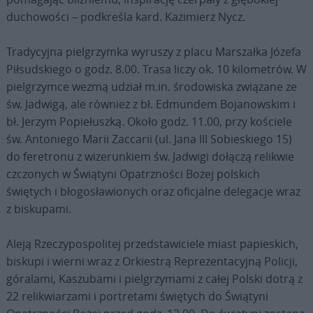
duchowości – podkreśla kard. Kazimierz Nycz.
Tradycyjna pielgrzymka wyruszy z placu Marszałka Józefa
Piłsudskiego o godz. 8.00. Trasa liczy ok. 10 kilometrów. W
pielgrzymce wezmą udział m.in. środowiska związane ze
św. Jadwigą, ale również z bł. Edmundem Bojanowskim i
bł. Jerzym Popiełuszką. Około godz. 11.00, przy kościele
św. Antoniego Marii Zaccarii (ul. Jana III Sobieskiego 15)
do feretronu z wizerunkiem św. Jadwigi dołączą relikwie
czczonych w Świątyni Opatrzności Bożej polskich
świętych i błogosławionych oraz oficjalne delegacje wraz
z biskupami.
Aleją Rzeczypospolitej przedstawiciele miast papieskich,
biskupi i wierni wraz z Orkiestrą Reprezentacyjną Policji,
góralami, Kaszubami i pielgrzymami z całej Polski dotrą z
22 relikwiarzami i portretami świętych do Świątyni