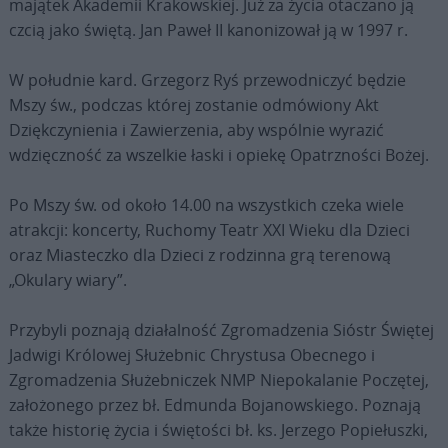
majątek Akademii Krakowskiej. Już za życia otaczano ją
czcią jako świętą. Jan Paweł II kanonizował ją w 1997 r.
W południe kard. Grzegorz Ryś przewodniczyć będzie
Mszy św., podczas której zostanie odmówiony Akt
Dziękczynienia i Zawierzenia, aby wspólnie wyrazić
wdzięczność za wszelkie łaski i opiekę Opatrzności Bożej.
Po Mszy św. od około 14.00 na wszystkich czeka wiele
atrakcji: koncerty, Ruchomy Teatr XXI Wieku dla Dzieci
oraz Miasteczko dla Dzieci z rodzinna grą terenową
„Okulary wiary”.
Przybyli poznają działalność Zgromadzenia Sióstr Świętej
Jadwigi Królowej Służebnic Chrystusa Obecnego i
Zgromadzenia Służebniczek NMP Niepokalanie Poczętej,
założonego przez bł. Edmunda Bojanowskiego. Poznają
także historię życia i świętości bł. ks. Jerzego Popiełuszki,