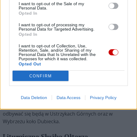
I want to opt-out of the Sale of my
Personal Data.
Opted In
Ruch Apostolstwa Młodzieży
I want to opt-out of processing my
Personal Data for Targeted Advertising.
Opted In
„Wakacje z Bogiem” to hasło rekolekcji wakacyjnych
Ruchu Apostolstwa Młodzieży, skierowanych do dzieci i
I want to opt-out of Collection, Use,
Retention, Sale, and/or Sharing of my
młodzieży od 8. roku życia aż po młodzież dorosłą. Jak
Personal Data that Is Unrelated with the
Purposes for which it was collected.
podkreślają organizatorzy, rekolekcje są czasem
Opted Out
przeżywanym z Bogiem, okazją do modlitwy i refleksji,
doświadczenia wspólnoty, spotkania ciekawych ludzi oraz
CONFIRM
odkrywania swojego życiowego powołania. Program ma
charakter religijny i obejmuje Mszę św., modlitwę,
konferencje oraz dyskusje. Przewidziano także czas
Data Deletion
Data Access
Privacy Policy
wolny, zabawy i wycieczki. Tegoroczne rekolekcje RAM
odbywać się będą w Ustrzykach Górnych oraz w
Wybrzeżu koło Dubiecka.