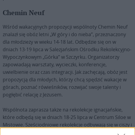
Chemin Neuf
Wśród wakacyjnych propozycji wspólnoty Chemin Neuf
znalazł się obóz letni „W góry i do nieba”, przeznaczony
dla młodzieży w wieku 14-18 lat. Odbędzie się on w
dniach 13-19 lipca w Salezjańskim Ośrodku Rekolekcyjno-
Wypoczynkowym „Górka” w Szczyrku. Organizatorzy
zapowiadają warsztaty, wycieczki, konferencje,
uwielbienie oraz czas integracji. Jak zachęcają, obóz jest
propozycją dla młodych, którzy chcą spędzić wakacje w
górach, poznać rówieśników, rozwijać swoje talenty i
pogłębić relację z Jezusem.
Wspólnota zaprasza także na rekolekcje ignacjańskie,
które odbędą się w dniach 18-25 lipca w Centrum Siloe w
Mistowie. Sześciodniowe rekolekcje odbywają się w ciszy i
są okazją do oddalenia się od codziennego zgiełku,