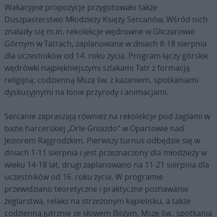
Wakacyjne propozycje przygotowało także
Duszpasterstwo Młodzieży Księży Sercanów. Wśród nich
znalazły się m.in. rekolekcje wędrowne w Gliczarowie
Górnym w Tatrach, zaplanowane w dniach 8-18 sierpnia
dla uczestników od 14. roku życia. Program łączy górskie
wędrówki najpiękniejszymi szlakami Tatr z formacją
religijną: codzienną Mszą św. z kazaniem, spotkaniami
dyskusyjnymi na łonie przyrody i animacjami.
Sercanie zapraszają również na rekolekcje pod żaglami w
bazie harcerskiej „Orle Gniazdo” w Opartowie nad
Jeziorem Rajgrodzkim. Pierwszy turnus odbędzie się w
dniach 1-11 sierpnia i jest przeznaczony dla młodzieży w
wieku 14-18 lat, drugi zaplanowano na 11-21 sierpnia dla
uczestników od 16. roku życia. W programie
przewidziano teoretyczne i praktyczne poznawanie
żeglarstwa, relaks na strzeżonym kąpielisku, a także
codzienną jutrznię ze słowem Bożym, Mszę św., spotkania