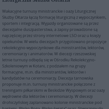
Liturgiczna Służba Ołtarza
Wakacyjne turnusy ministranckie i oazy Liturgicznej
Służby Ołtarza łączą formację liturgiczną z wypoczynkiem,
sportem i integracją. Wyjazdy organizowane są przez
diecezjalne duszpasterstwa, a zapisy prowadzone są
najczęściej przez strony internetowe LSO oraz u księży
opiekunów. W wielu diecezjach przygotowano propozycje
rekolekcyjno-wypoczynkowe dla ministrantów, lektorów,
ceremoniarzy i animatorów. W diecezji rzeszowskiej
letnie turnusy odbędą się w Ośrodku Rekolekcyjno-
Szkoleniowym w Kotani, z podziałem na grupy
formacyjne, m.in. dla ministrantów, lektorów i
kandydatów na ceremoniarzy. Diecezja tarnowska
proponuje m.in. turnusy ministranckie połączone z
treningami piłkarskimi w Beskidzie Wyspowym oraz oazy
wędrowne dla lektorów i ceremoniarzy. W diecezji
drohiczyńskiej zaplanowano kolonie ministranckie pod
hasłami „Blisko Boga. Blisko świata” oraz „Stworzony do