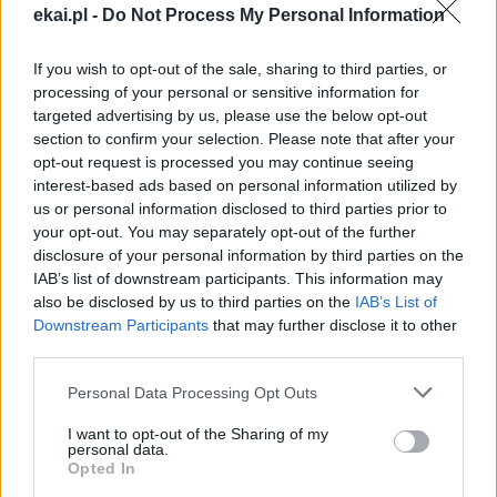
pogłębienia relacji z Bogiem oraz uczenia się
ekai.pl -
Do Not Process My Personal Information
rozeznawania Jego woli w konkretnych sytuacjach życia.
If you wish to opt-out of the sale, sharing to third parties, or
Każdemu uczestnikowi proponowane jest indywidualne
processing of your personal or sensitive information for
towarzyszenie duchowe. W programie przewidziano
targeted advertising by us, please use the below opt-out
codzienną Eucharystię, jutrznię, adorację Najświętszego
section to confirm your selection. Please note that after your
Sakramentu, nauczanie, wprowadzenia do modlitwy oraz
opt-out request is processed you may continue seeing
czas na osobistą modlitwę słowem Bożym.
interest-based ads based on personal information utilized by
us or personal information disclosed to third parties prior to
your opt-out. You may separately opt-out of the further
KULTURA KATOLICKA
disclosure of your personal information by third parties on the
IAB’s list of downstream participants. This information may
also be disclosed by us to third parties on the
IAB’s List of
Downstream Participants
that may further disclose it to other
third parties.
Personal Data Processing Opt Outs
I want to opt-out of the Sharing of my
personal data.
Opted In
Wciąż można zapisać się na Przystanek Jezus