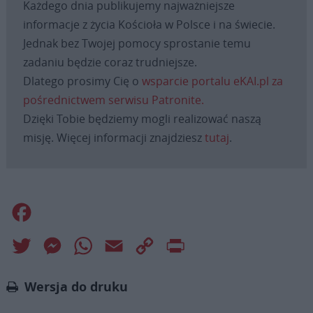
Każdego dnia publikujemy najważniejsze
informacje z życia Kościoła w Polsce i na świecie.
Jednak bez Twojej pomocy sprostanie temu
zadaniu będzie coraz trudniejsze.
Dlatego prosimy Cię o
wsparcie portalu eKAI.pl za
pośrednictwem serwisu Patronite.
Dzięki Tobie będziemy mogli realizować naszą
misję. Więcej informacji znajdziesz
tutaj
.
Facebook
Twitter
Messenger
WhatsApp
Email
Copy
Print
Link
Wersja do druku