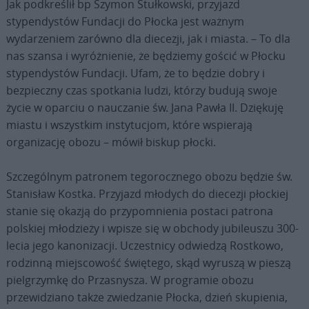
Jak podkreślił bp Szymon Stułkowski, przyjazd
stypendystów Fundacji do Płocka jest ważnym
wydarzeniem zarówno dla diecezji, jak i miasta. – To dla
nas szansa i wyróżnienie, że będziemy gościć w Płocku
stypendystów Fundacji. Ufam, że to będzie dobry i
bezpieczny czas spotkania ludzi, którzy budują swoje
życie w oparciu o nauczanie św. Jana Pawła II. Dziękuję
miastu i wszystkim instytucjom, które wspierają
organizację obozu – mówił biskup płocki.
Szczególnym patronem tegorocznego obozu będzie św.
Stanisław Kostka. Przyjazd młodych do diecezji płockiej
stanie się okazją do przypomnienia postaci patrona
polskiej młodzieży i wpisze się w obchody jubileuszu 300-
lecia jego kanonizacji. Uczestnicy odwiedzą Rostkowo,
rodzinną miejscowość świętego, skąd wyruszą w pieszą
pielgrzymkę do Przasnysza. W programie obozu
przewidziano także zwiedzanie Płocka, dzień skupienia,