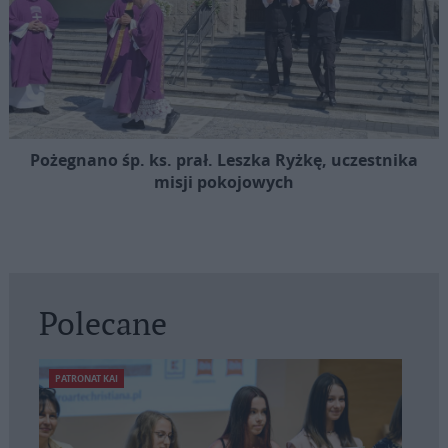
Pożegnano śp. ks. prał. Leszka Ryżkę, uczestnika
misji pokojowych
Polecane
PATRONAT KAI