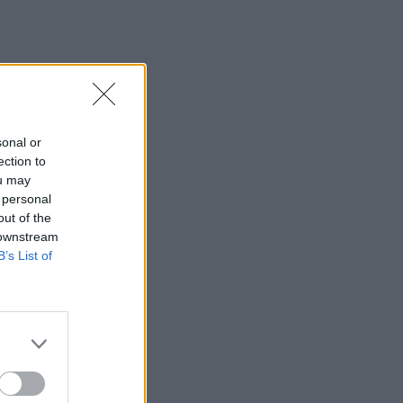
sonal or
ection to
ou may
 personal
out of the
 downstream
B’s List of