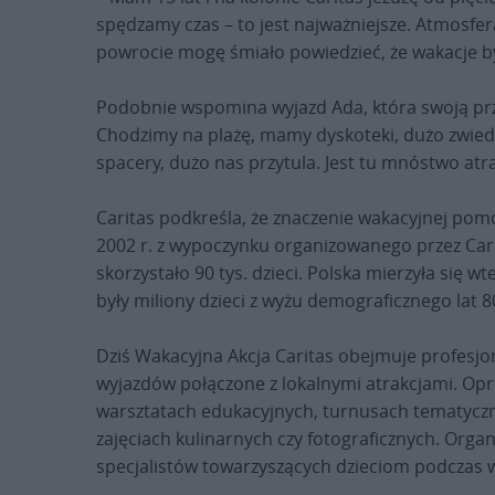
spędzamy czas – to jest najważniejsze. Atmosfer
powrocie mogę śmiało powiedzieć, że wakacje by
Podobnie wspomina wyjazd Ada, która swoją przy
Chodzimy na plażę, mamy dyskoteki, dużo zwiedz
spacery, dużo nas przytula. Jest tu mnóstwo atr
Caritas podkreśla, że znaczenie wakacyjnej pomo
2002 r. z wypoczynku organizowanego przez Cari
skorzystało 90 tys. dzieci. Polska mierzyła się
były miliony dzieci z wyżu demograficznego lat 8
Dziś Wakacyjna Akcja Caritas obejmuje profesj
wyjazdów połączone z lokalnymi atrakcjami. Opró
warsztatach edukacyjnych, turnusach tematyczny
zajęciach kulinarnych czy fotograficznych. Orga
specjalistów towarzyszących dzieciom podczas w