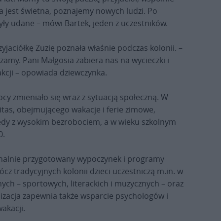
a jest świetna, poznajemy nowych ludzi. Po
ły udane – mówi Bartek, jeden z uczestników.
jaciółkę Zuzię poznała właśnie podczas kolonii. –
amy. Pani Małgosia zabiera nas na wycieczki i
akcji – opowiada dziewczynka.
cy zmieniało się wraz z sytuacją społeczną. W
tas, obejmującego wakacje i ferie zimowe,
 wtedy z wysokim bezrobociem, a w wieku szkolnym
0.
onalnie przygotowany wypoczynek i programy
cz tradycyjnych kolonii dzieci uczestniczą m.in. w
ch – sportowych, literackich i muzycznych – oraz
nizacja zapewnia także wsparcie psychologów i
akacji.