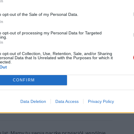
In
o opt-out of the Sale of my Personal Data.
In
to opt-out of processing my Personal Data for Targeted
ing.
In
o opt-out of Collection, Use, Retention, Sale, and/or Sharing
ersonal Data that Is Unrelated with the Purposes for which it
lected.
Out
CONFIRM
Data Deletion
Data Access
Privacy Policy
u lat. Mamy tu swoją paczkę przyjaciół, wspólnie