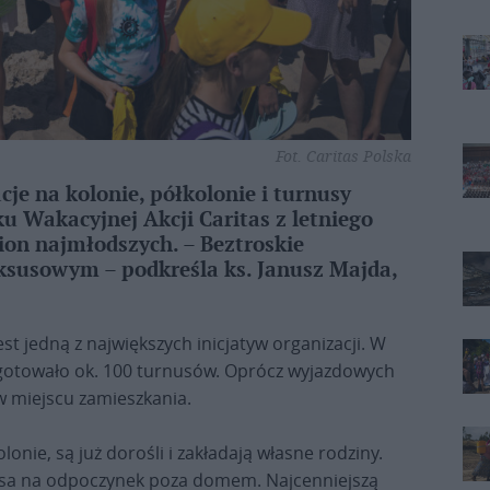
Fot. Caritas Polska
cje na kolonie, półkolonie i turnusy
u Wakacyjnej Akcji Caritas z letniego
ion najmłodszych. – Beztroskie
ksusowym – podkreśla ks. Janusz Majda,
st jedną z największych inicjatyw organizacji. W
zygotowało ok. 100 turnusów. Oprócz wyjazdowych
w miejscu zamieszkania.
olonie, są już dorośli i zakładają własne rodziny.
zansa na odpoczynek poza domem. Najcenniejszą