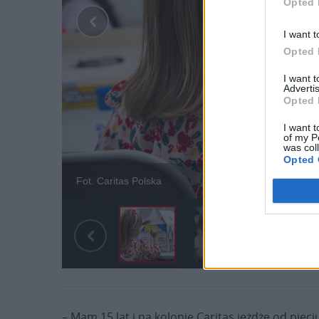
Opted 
I want t
Opted 
I want 
Advertis
Opted 
I want t
of my P
was col
Opted 
Fot. Caritas Polska
– Mam 15 lat i na kolonie Caritas jeżdżę od pięci