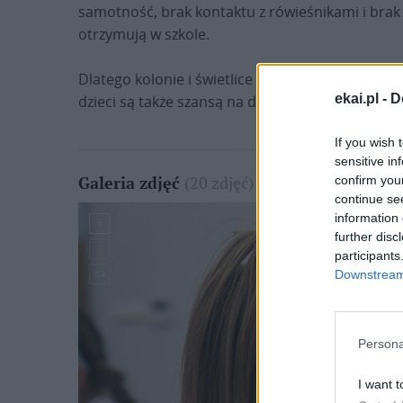
samotność, brak kontaktu z rówieśnikami i brak 
otrzymują w szkole.
Dlatego kolonie i świetlice Caritas pełnią nie t
ekai.pl -
D
dzieci są także szansą na doświadczenie normal
If you wish 
sensitive in
confirm you
(20 zdjęć)
Galeria zdjęć
continue se
information 
further disc
participants
Downstream 
Persona
I want t