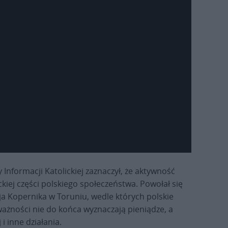
Informacji Katolickiej zaznaczył, że aktywność
lickiej części polskiego społeczeństwa. Powołał się
ja Kopernika w Toruniu, wedle których polskie
ważności nie do końca wyznaczają pieniądze, a
i inne działania.