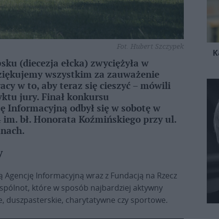
Fot. Hubert Szczypek
K
psku (diecezja ełcka) zwyciężyła w
Dziękujemy wszystkim za zauważenie
y w to, aby teraz się cieszyć – mówili
yktu jury. Finał konkursu
ę Informacyjną odbył się w sobotę w
 im. bł. Honorata Koźmińskiego przy ul.
anach.
y
 Agencję Informacyjną wraz z Fundacją na Rzecz
wspólnot, które w sposób najbardziej aktywny
e, duszpasterskie, charytatywne czy sportowe.