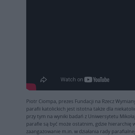
Piotr Ciompa, prezes Fundacji na Rzecz Wymiany 
parafii katolickich jest istotna także dla niekato
przy tym na wyniki badań z Uniwersytetu Mikoła
parafie są być może ostatnim, gdzie hierarchię 
zaangażowanie m.in. w działania rady parafialnej 