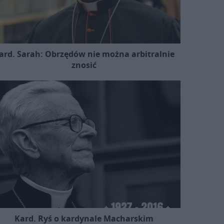
ard. Sarah: Obrzędów nie można arbitralnie
znosić
Kard. Ryś o kardynale Macharskim