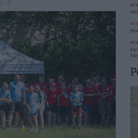
 Ⓒ Ⓟ
06 s
Med
06 s
Bis
06 s
Kar
świ
P