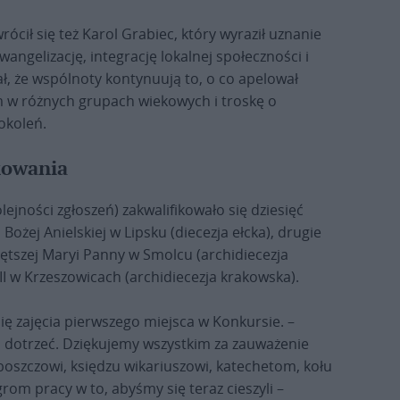
cił się też Karol Grabiec, który wyraził uznanie
wangelizację, integrację lokalnej społeczności i
, że wspólnoty kontynuują to, o co apelował
jem w różnych grupach wiekowych i troskę o
okoleń.
kowania
ejności zgłoszeń) zakwalifikowało się dziesięć
i Bożej Anielskiej w Lipsku (diecezja ełcka), drugie
iętszej Maryi Panny w Smolcu (archidiecezja
 II w Krzeszowicach (archidiecezja krakowska).
 się zajęcia pierwszego miejsca w Konkursie. –
j dotrzeć. Dziękujemy wszystkim za zauważenie
boszczowi, księdzu wikariuszowi, katechetom, kołu
grom pracy w to, abyśmy się teraz cieszyli –