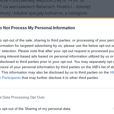
kole Podstawowej Niepublicznej nr 74 im. bł.
na warszawskich Bielanach. Finaliści – dziesięć
ólnoty i lokalne specjały kulinarne, a następnie
biegach i rzucie piłką lekarską.
o Not Process My Personal Information
to opt-out of the sale, sharing to third parties, or processing of your per
ywitał jednak najpierw w imieniu organizatorów
o.
formation for targeted advertising by us, please use the below opt-out s
ji Informacyjnej.
r selection. Please note that after your opt-out request is processed y
eing interest-based ads based on personal information utilized by us or
disclosed to third parties prior to your opt-out. You may separately opt-
losure of your personal information by third parties on the IAB’s list of
. This information may also be disclosed by us to third parties on the
IA
Participants
that may further disclose it to other third parties.
l Data Processing Opt Outs
ły do Warszawy, często z dalekich stron, i że
y nadzieję, że będzie to radosne spotkanie i
o opt-out of the Sharing of my personal data.
lnoty i troski o relacje z Panem Bogiem –