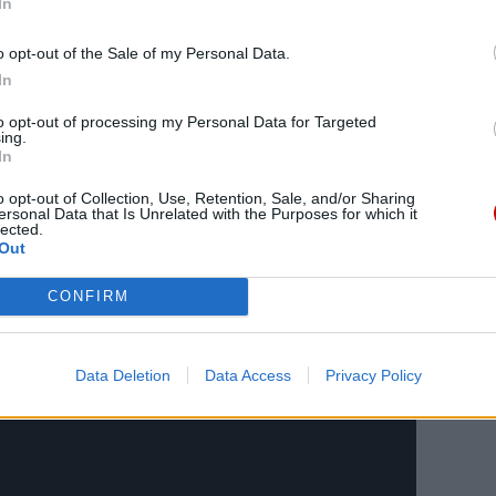
In
o opt-out of the Sale of my Personal Data.
ące z ścisłym finale parafie reprezentują ponad 10
In
łej Polsce. Zaznaczył, że w każdej parafii istotne
to opt-out of processing my Personal Data for Targeted
 w tym sprawowanie Mszy św. w tygodniu i w
ing.
In
o opt-out of Collection, Use, Retention, Sale, and/or Sharing
zo ważnej, która sprawiła, że tu jesteście. To
ersonal Data that Is Unrelated with the Purposes for which it
lected.
ży, działalność rozmaitych wspólnot oraz posługa
Out
choćby pięć lat temu, podczas pomagania Ukrainie.
mi potrafią zrobić dobrego. Cieszę się, że to
CONFIRM
 – powiedział kard. Nycz.
Data Deletion
Data Access
Privacy Policy