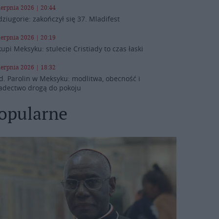
ierpnia 2026 | 20:44
ziugorie: zakończył się 37. Mladifest
ierpnia 2026 | 20:19
kupi Meksyku: stulecie Cristiady to czas łaski
ierpnia 2026 | 18:32
d. Parolin w Meksyku: modlitwa, obecność i
adectwo drogą do pokoju
opularne