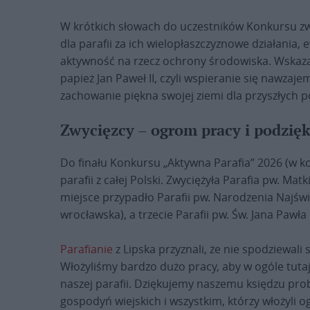
W krótkich słowach do uczestników Konkursu zwró
dla parafii za ich wielopłaszczyznowe działania, e
aktywność na rzecz ochrony środowiska. Wskazał
papież Jan Paweł II, czyli wspieranie się nawza
zachowanie piękna swojej ziemi dla przyszłych p
Zwycięzcy – ogrom pracy i podzię
Do finału Konkursu „Aktywna Parafia” 2026 (w kol
parafii z całej Polski. Zwyciężyła Parafia pw. Matk
miejsce przypadło Parafii pw. Narodzenia Najśw
wrocławska), a trzecie Parafii pw. Św. Jana Pawła
Parafianie
z Lipska przyznali, że nie spodziewali
Włożyliśmy bardzo dużo pracy, aby w ogóle tuta
naszej parafii. Dziękujemy naszemu księdzu pro
gospodyń wiejskich i wszystkim, którzy włożyli o