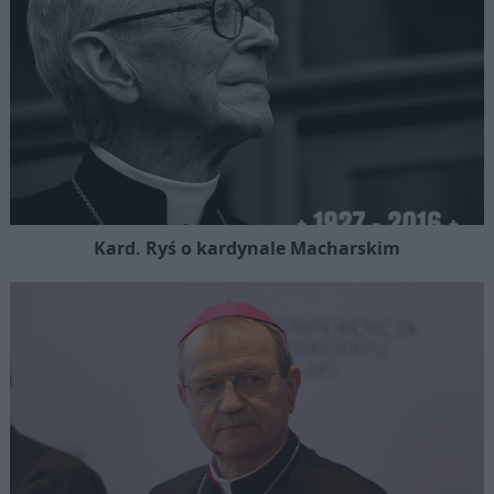
Kard. Ryś o kardynale Macharskim