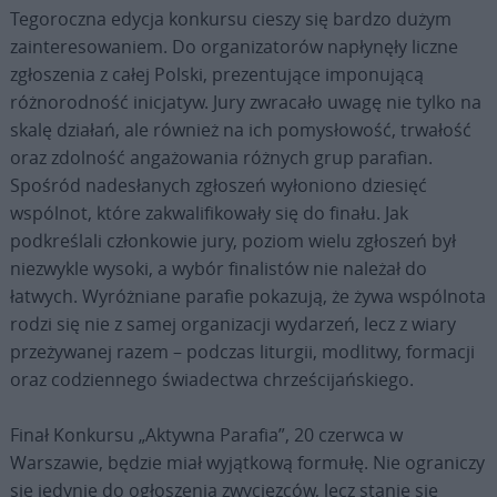
Tegoroczna edycja konkursu cieszy się bardzo dużym
zainteresowaniem. Do organizatorów napłynęły liczne
zgłoszenia z całej Polski, prezentujące imponującą
różnorodność inicjatyw. Jury zwracało uwagę nie tylko na
skalę działań, ale również na ich pomysłowość, trwałość
oraz zdolność angażowania różnych grup parafian.
Spośród nadesłanych zgłoszeń wyłoniono dziesięć
wspólnot, które zakwalifikowały się do finału. Jak
podkreślali członkowie jury, poziom wielu zgłoszeń był
niezwykle wysoki, a wybór finalistów nie należał do
łatwych. Wyróżniane parafie pokazują, że żywa wspólnota
rodzi się nie z samej organizacji wydarzeń, lecz z wiary
przeżywanej razem – podczas liturgii, modlitwy, formacji
oraz codziennego świadectwa chrześcijańskiego.
Finał Konkursu „Aktywna Parafia”, 20 czerwca w
Warszawie, będzie miał wyjątkową formułę. Nie ograniczy
się jedynie do ogłoszenia zwycięzców, lecz stanie się