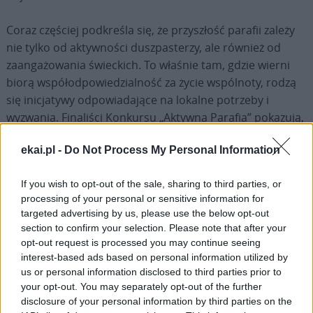
Coraz częściej podkreśla się, że przyszłość parafii zależy
nie tylko od aktywności duszpasterzy, ale również od
zaangażowania świeckich. To właśnie tam, gdzie wierni
biorą współodpowiedzialność za życie wspólnoty, rodzą
się inicjatywy odpowiadające na lokalne potrzeby i
wyzwania. Finaliści Konkursu „Aktywna Parafia” pokazują,
że parafia może być miejscem modlitwy, ale także
ekai.pl -
Do Not Process My Personal Information
przestrzenią spotkania, solidarności, edukacji, pomocy
potrzebującym i budowania relacji międzyludzkich.
If you wish to opt-out of the sale, sharing to third parties, or
processing of your personal or sensitive information for
Organizatorem Konkursu jest Katolicka Agencja
targeted advertising by us, please use the below opt-out
Informacyjna, a współorganizatorem Fundacja na Rzeczy
section to confirm your selection. Please note that after your
Wymiany Informacji Katolickiej. Partnerem
opt-out request is processed you may continue seeing
organizacyjnym wydarzenia jest Caritas Polska. Konkurs
interest-based ads based on personal information utilized by
us or personal information disclosed to third parties prior to
odbywa się pod honorowym patronatem
your opt-out. You may separately opt-out of the further
Przewodniczącego Konferencji Episkopatu Polski abp.
disclosure of your personal information by third parties on the
Tadeusza Wojdy SAC.