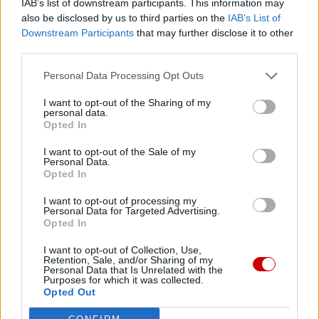
IAB’s list of downstream participants. This information may
also be disclosed by us to third parties on the
IAB’s List of
Partnerami wydarzenia są: Fundacja Polska z Natury oraz
Downstream Participants
that may further disclose it to other
third parties.
EVS Republic sp. z o.o.
Personal Data Processing Opt Outs
Patronami medialnymi wydarzenia są: Gość Niedzielny,
Niedziela oraz portal eKAI.pl.
I want to opt-out of the Sharing of my
personal data.
Opted In
I want to opt-out of the Sale of my
Personal Data.
Opted In
Drogi Czytelniku,
I want to opt-out of processing my
Personal Data for Targeted Advertising.
cieszymy się, że odwiedzasz nasz portal. Jesteśmy
Opted In
tu dla Ciebie!
I want to opt-out of Collection, Use,
Każdego dnia publikujemy najważniejsze
Retention, Sale, and/or Sharing of my
Personal Data that Is Unrelated with the
informacje z życia Kościoła w Polsce i na świecie.
Purposes for which it was collected.
Jednak bez Twojej pomocy sprostanie temu
Opted Out
zadaniu będzie coraz trudniejsze.