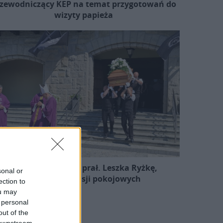
zewodniczący KEP na temat przygotowań do
wizyty papieża
Pożegnano śp. ks. prał. Leszka Ryżkę,
sonal or
uczestnika misji pokojowych
ection to
ou may
 personal
out of the
 downstream