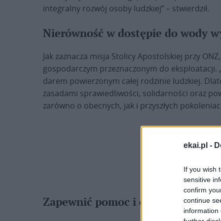
integralny rozwój osoby ludzkiej” – stwierdził.
Nierówność w dostępie do wody w
Jak zaznacza misja Stolicy Apostolskiej przy ON
gospodarczym przeznaczonym do eksploatacji.
darem powierzonym całej rodzinie ludzkiej. Dlat
zasadami sprawiedliwości, solidarności oraz p
zarówno o obecnych, jak i przyszłych pokoleniac
ekai.pl -
D
If you wish 
sensitive in
confirm you
Zapewnić pomoc i edukację
continue se
information 
further disc