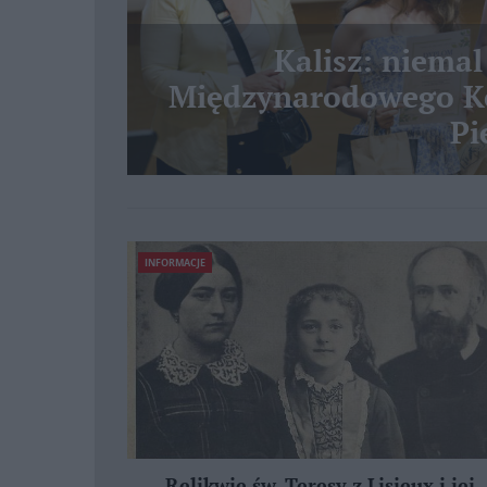
Kalisz: niemal
Międzynarodowego Ko
Pi
INFORMACJE
Relikwie św. Teresy z Lisieux i jej