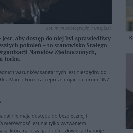
Fot. mrjn Photography / Unsplash
K
est, aby dostęp do niej był sprawiedliwy
zyszłych pokoleń – to stanowisko Stałego
 Organizacji Narodów Zjednoczonych,
 Jorku.
ednich warunków sanitarnych jest niezbędny do
ił ks. Marco Formica, reprezentując na forum ONZ
y
nadal nie mają dostępu do bezpiecznej i
a nierówność jest nie tylko wyzwaniem
cią, która narusza godność człowieka i hamuje