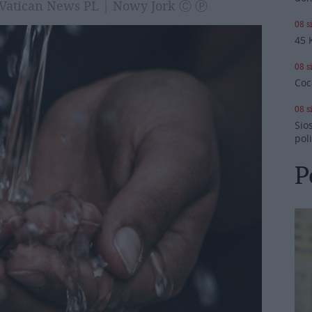
n, Vatican News PL | Nowy Jork Ⓒ Ⓟ
08 s
45 
08 s
Coc
08 s
Sio
pol
P