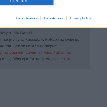
CONFIRM
Data Deletion
Data Access
Privacy Policy
eśmy tu dla Ciebie!
macje z życia Kościoła w Polsce i na świecie.
daniu będzie coraz trudniejsze.
.pl za pośrednictwem serwisu Patronite.
 misję. Więcej informacji znajdziesz
tutaj
.