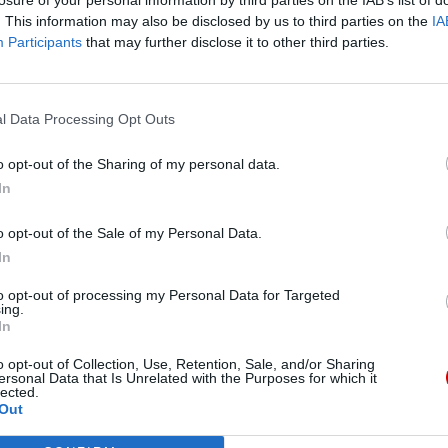
nowienia, a także zwiększenia wsparcia dla krajów
. This information may also be disclosed by us to third parties on the
IA
ę w szczególnie trudnej sytuacji. Chodzi o
Participants
that may further disclose it to other third parties.
z budowanie potencjału instytucjonalnego.
asobów wody na świecie
l Data Processing Opt Outs
zebna jest głęboka przemiana kulturowa i etyczna.
o opt-out of the Sharing of my personal data.
gramy edukacyjne i działania zwiększające
In
edzialną troskę o zasoby wodne. „Należy zachęcać
ości wody, unikania jej marnowania oraz
o opt-out of the Sale of my Personal Data.
ji” – podkreśla Stolica Apostolska.
In
to opt-out of processing my Personal Data for Targeted
ęcona wodzie w 2026 roku stanowić będzie ważną
ing.
In
o opt-out of Collection, Use, Retention, Sale, and/or Sharing
ersonal Data that Is Unrelated with the Purposes for which it
lected.
Out