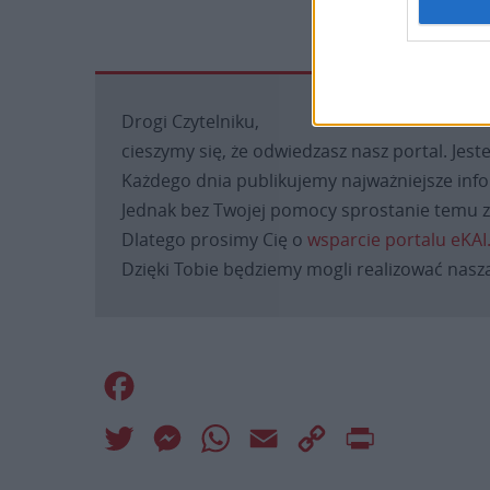
Drogi Czytelniku,
cieszymy się, że odwiedzasz nasz portal. Jest
Każdego dnia publikujemy najważniejsze infor
Jednak bez Twojej pomocy sprostanie temu za
Dlatego prosimy Cię o
wsparcie portalu eKAI
Dzięki Tobie będziemy mogli realizować naszą
Facebook
Twitter
Messenger
WhatsApp
Email
Copy
Print
Link