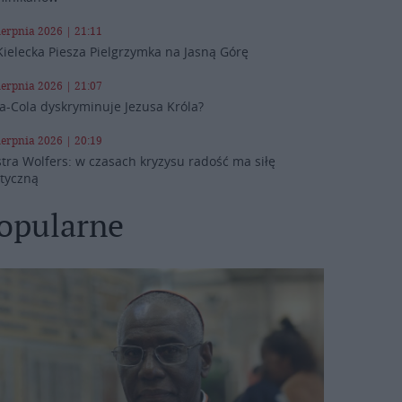
ierpnia 2026 | 21:11
Kielecka Piesza Pielgrzymka na Jasną Górę
ierpnia 2026 | 21:07
a-Cola dyskryminuje Jezusa Króla?
ierpnia 2026 | 20:19
stra Wolfers: w czasach kryzysu radość ma siłę
ityczną
opularne