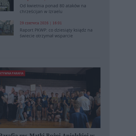
Od kwietnia ponad 80 ataków na
chrześcijan w Izraelu
29 czerwca 2026 | 16:01
Raport PKWP: co dziesiąty ksiądz na
świecie otrzymał wsparcie
KTYWNA PARAFIA
Parafia pw. Matki Bożej Anielskiej w