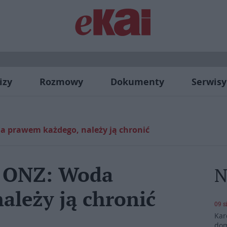
izy
Rozmowy
Dokumenty
Serwisy
 prawem każdego, należy ją chronić
 ONZ: Woda
N
ależy ją chronić
09 s
Kar
dom