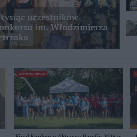
 tysiąc uczestników
nkursu im. Włodzimierza
etrzaka
AKTYWNA PARAFIA
A
Finał Konkursu Aktywna Parafia 2026 w