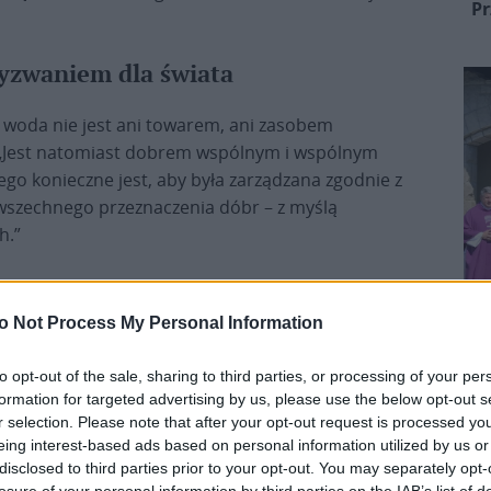
Pr
yzwaniem dla świata
Z, woda nie jest ani towarem, ani zasobem
 „Jest natomiast dobrem wspólnym i wspólnym
ego konieczne jest, aby była zarządzana zgodnie z
owszechnego przeznaczenia dóbr – z myślą
h.”
o Not Process My Personal Information
to opt-out of the sale, sharing to third parties, or processing of your per
formation for targeted advertising by us, please use the below opt-out s
r selection. Please note that after your opt-out request is processed y
eing interest-based ads based on personal information utilized by us or
disclosed to third parties prior to your opt-out. You may separately opt-
losure of your personal information by third parties on the IAB’s list of