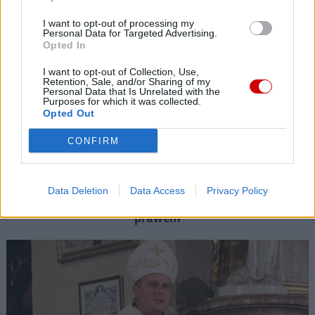
I want to opt-out of processing my
Personal Data for Targeted Advertising.
Opted In
I want to opt-out of Collection, Use,
Retention, Sale, and/or Sharing of my
Personal Data that Is Unrelated with the
Purposes for which it was collected.
Opted Out
CONFIRM
Ministerstwo Sprawiedliwości: kościelna Komisja ds.
Data Deletion
Data Access
Privacy Policy
wykorzystania seksualnego małoletnich niezgodna z
prawem