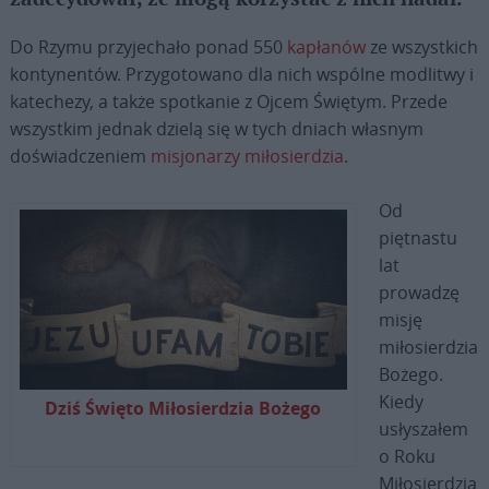
Do Rzymu przyjechało ponad 550
kapłanów
ze wszystkich
kontynentów. Przygotowano dla nich wspólne modlitwy i
katechezy, a także spotkanie z Ojcem Świętym. Przede
wszystkim jednak dzielą się w tych dniach własnym
doświadczeniem
misjonarzy miłosierdzia
.
Od
piętnastu
lat
prowadzę
misję
miłosierdzia
Bożego.
Kiedy
Dziś Święto Miłosierdzia Bożego
usłyszałem
o Roku
Miłosierdzia