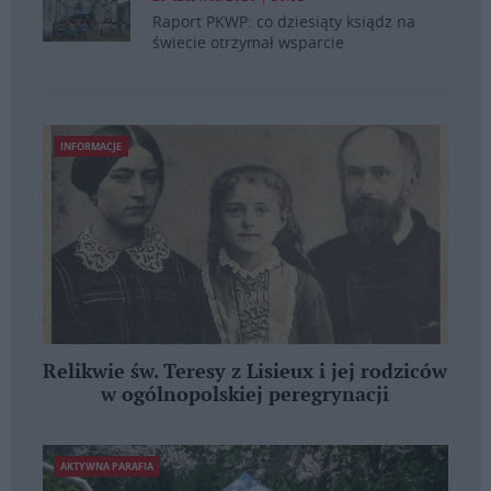
Raport PKWP: co dziesiąty ksiądz na
świecie otrzymał wsparcie
INFORMACJE
Relikwie św. Teresy z Lisieux i jej rodziców
w ogólnopolskiej peregrynacji
AKTYWNA PARAFIA