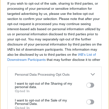
If you wish to opt-out of the sale, sharing to third parties, or
Najnowsze
processing of your personal or sensitive information for
targeted advertising by us, please use the below opt-out
section to confirm your selection. Please note that after your
06 sierpnia 2026 | 20:44
opt-out request is processed you may continue seeing
Medziugorie: zakończył się 37. Mladifest
interest-based ads based on personal information utilized by
us or personal information disclosed to third parties prior to
06 sierpnia 2026 | 20:19
your opt-out. You may separately opt-out of the further
Biskupi Meksyku: stulecie Cristiady to czas łaski
disclosure of your personal information by third parties on the
IAB’s list of downstream participants. This information may
06 sierpnia 2026 | 18:32
also be disclosed by us to third parties on the
IAB’s List of
Kard. Parolin w Meksyku: modlitwa, obecność i świadectwo
Downstream Participants
that may further disclose it to other
drogą do pokoju
third parties.
06 sierpnia 2026 | 18:28
Personal Data Processing Opt Outs
Fundacja Małych Stópek tworzy sieć „Szkół Pełnych Życia”
I want to opt-out of the Sharing of my
Popularne
personal data.
Opted In
I want to opt-out of the Sale of my
Personal Data.
Opted In