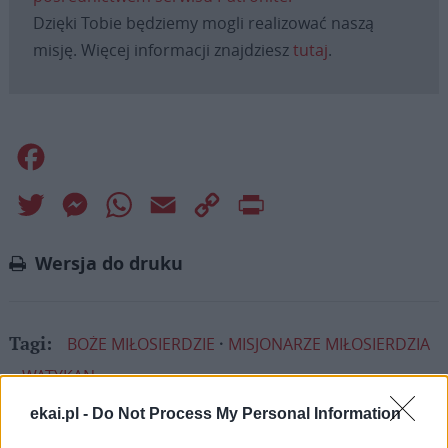
Dzięki Tobie będziemy mogli realizować naszą
misję. Więcej informacji znajdziesz
tutaj
.
Facebook
Twitter
Messenger
WhatsApp
Email
Copy
Print
Link
Wersja do druku
BOŻE MIŁOSIERDZIE
MISJONARZE MIŁOSIERDZIA
Tagi:
WATYKAN
ekai.pl -
Do Not Process My Personal Information