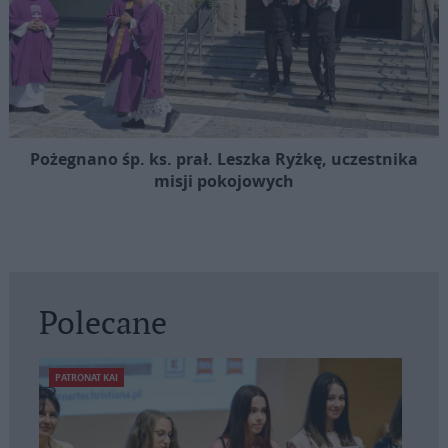
Pożegnano śp. ks. prał. Leszka Ryżkę, uczestnika
misji pokojowych
Polecane
PATRONAT KAI