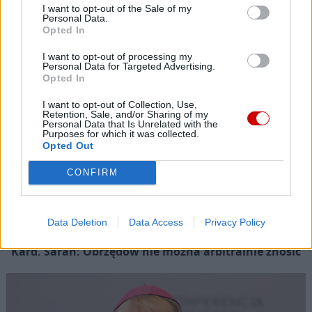
Popularne
I want to opt-out of the Sale of my
Personal Data.
Opted In
I want to opt-out of processing my
Personal Data for Targeted Advertising.
Opted In
I want to opt-out of Collection, Use,
Retention, Sale, and/or Sharing of my
Personal Data that Is Unrelated with the
Purposes for which it was collected.
Opted Out
CONFIRM
Data Deletion
Data Access
Privacy Policy
Kard. Sarah: Obrzędów nie można arbitralnie znosić