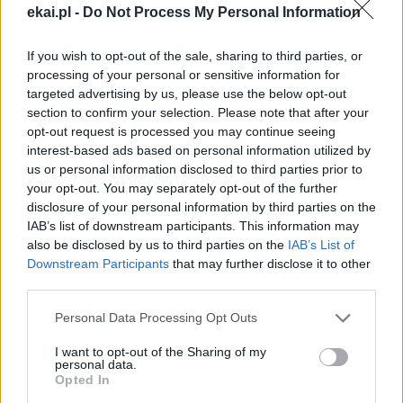
ekai.pl -
Do Not Process My Personal Information
If you wish to opt-out of the sale, sharing to third parties, or
processing of your personal or sensitive information for
Najnowsze
targeted advertising by us, please use the below opt-out
section to confirm your selection. Please note that after your
opt-out request is processed you may continue seeing
09 sierpnia 2026 | 10:06
interest-based ads based on personal information utilized by
9 sierpnia Kościół wspomina św. Teresę Benedyktę od Krzyża –
us or personal information disclosed to third parties prior to
Edytę Stein
your opt-out. You may separately opt-out of the further
disclosure of your personal information by third parties on the
09 sierpnia 2026 | 07:36
IAB’s list of downstream participants. This information may
35. rocznica męczeńskiej śmierci błogosławionych
franciszkanów z Pariacoto – o. Zbigniewa Strzałkowskiego i o.
also be disclosed by us to third parties on the
IAB’s List of
Michała Tomaszka
Downstream Participants
that may further disclose it to other
third parties.
09 sierpnia 2026 | 04:22
Kard. Timothy Radcliffe na odpuście u gdańskich dominikanów
Personal Data Processing Opt Outs
08 sierpnia 2026 | 21:11
I want to opt-out of the Sharing of my
personal data.
45 Kielecka Piesza Pielgrzymka na Jasną Górę
Opted In