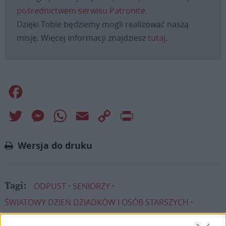
pośrednictwem serwisu Patronite.
Dzięki Tobie będziemy mogli realizować naszą
misję. Więcej informacji znajdziesz
tutaj
.
Facebook
Twitter
Messenger
WhatsApp
Email
Copy
Print
Link
Wersja do druku
ODPUST
SENIORZY
Tagi:
ŚWIATOWY DZIEŃ DZIADKÓW I OSÓB STARSZYCH
WATYKAN