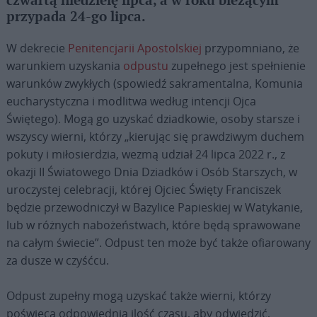
czwartą niedzielę lipca, a w roku bieżącym
przypada 24-go lipca.
W dekrecie
Penitencjarii Apostolskiej
przypomniano, że
warunkiem uzyskania
odpustu
zupełnego jest spełnienie
warunków zwykłych (spowiedź sakramentalna, Komunia
eucharystyczna i modlitwa według intencji Ojca
Świętego). Mogą go uzyskać dziadkowie, osoby starsze i
wszyscy wierni, którzy „kierując się prawdziwym duchem
pokuty i miłosierdzia, wezmą udział 24 lipca 2022 r., z
okazji II Światowego Dnia Dziadków i Osób Starszych, w
uroczystej celebracji, której Ojciec Święty Franciszek
będzie przewodniczył w Bazylice Papieskiej w Watykanie,
lub w różnych nabożeństwach, które będą sprawowane
na całym świecie”. Odpust ten może być także ofiarowany
za dusze w czyśćcu.
Odpust zupełny mogą uzyskać także wierni, którzy
poświęcą odpowiednią ilość czasu, aby odwiedzić,