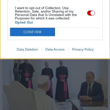
05 sierpnia 2026 | 20:00
I want to opt-out of Collection, Use,
Retention, Sale, and/or Sharing of my
Kard. Makrickas w święto Matki Bożej Śnieżnej
Personal Data that Is Unrelated with the
Purposes for which it was collected.
Opted Out
05 sierpnia 2026 | 19:23
Coraz więcej ataków na chrześcijan w Europie. Anja Tang:
CONFIRM
problem przez lata był niedostrzegany
Popularne
Data Deletion
Data Access
Privacy Policy