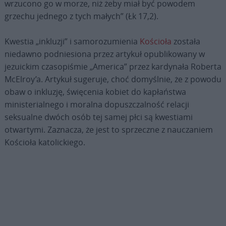
wrzucono go w morze, niż żeby miał być powodem
grzechu jednego z tych małych” (Łk 17,2).
Kwestia „inkluzji” i samorozumienia
Kościoła
została
niedawno podniesiona przez artykuł opublikowany w
jezuickim czasopiśmie „America” przez kardynała Roberta
McElroy’a. Artykuł sugeruje, choć domyślnie, że z powodu
obaw o inkluzję, święcenia kobiet do kapłaństwa
ministerialnego i moralna dopuszczalność relacji
seksualne dwóch osób tej samej płci są kwestiami
otwartymi. Zaznacza, że jest to sprzeczne z nauczaniem
Kościoła katolickiego.