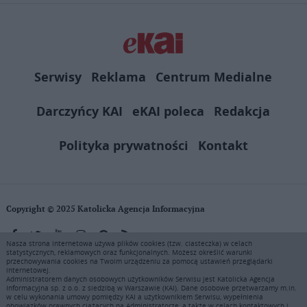
Serwisy
Reklama
Centrum Medialne
Darczyńcy KAI
eKAI poleca
Redakcja
Polityka prywatności
Kontakt
Copyright © 2025 Katolicka Agencja Informacyjna
Nasza strona internetowa używa plików cookies (tzw. ciasteczka) w celach
statystycznych, reklamowych oraz funkcjonalnych. Możesz określić warunki
KAI zastrzega wszelkie prawa do serwisu. Użytkownicy mogą pobierać
przechowywania cookies na Twoim urządzeniu za pomocą ustawień przeglądarki
i drukować fragmenty zawartości serwisu internetowego www.ekai.pl
internetowej.
wyłącznie do użytku osobistego. Publikacja, rozpowszechnianie
Administratorem danych osobowych użytkowników Serwisu jest Katolicka Agencja
Informacyjna sp. z o.o. z siedzibą w Warszawie (KAI). Dane osobowe przetwarzamy m.in.
zawartości niniejszego serwisu lub jej sprzedaż (także framing i in.
w celu wykonania umowy pomiędzy KAI a użytkownikiem Serwisu, wypełnienia
podobne metody), są bez uprzedniej pisemnej zgody KAI zabronione i
obowiązków prawnych ciążących na Administratorze, a także w celach kontaktowych i