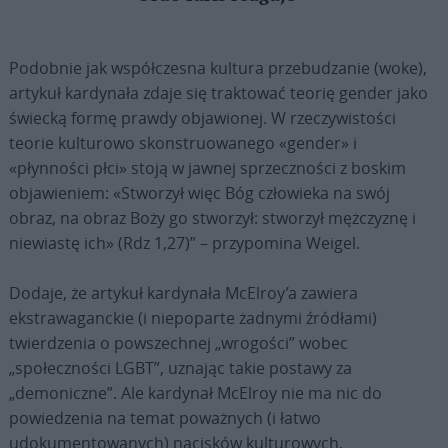
Podobnie jak współczesna kultura przebudzanie (woke),
artykuł kardynała zdaje się traktować teorię gender jako
świecką formę prawdy objawionej. W rzeczywistości
teorie kulturowo skonstruowanego «gender» i
«płynności płci» stoją w jawnej sprzeczności z boskim
objawieniem: «Stworzył więc Bóg człowieka na swój
obraz, na obraz Boży go stworzył: stworzył mężczyznę i
niewiastę ich» (Rdz 1,27)” – przypomina Weigel.
Dodaje, że artykuł kardynała McElroy’a zawiera
ekstrawaganckie (i niepoparte żadnymi źródłami)
twierdzenia o powszechnej „wrogości” wobec
„społeczności LGBT”, uznając takie postawy za
„demoniczne”. Ale kardynał McElroy nie ma nic do
powiedzenia na temat poważnych (i łatwo
udokumentowanych) nacisków kulturowych,