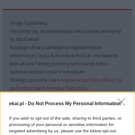
Drogi Czytelniku,
cieszymy się, że odwiedzasz nasz portal. Jesteśmy
tu dla Ciebie!
Każdego dnia publikujemy najważniejsze
informacje z życia Kościoła w Polsce i na świecie.
Jednak bez Twojej pomocy sprostanie temu
zadaniu będzie coraz trudniejsze.
Dlatego prosimy Cię o
wsparcie portalu eKAI.pl za
pośrednictwem serwisu Patronite.
Dzięki Tobie będziemy mogli realizować naszą
misję. Więcej informacji znajdziesz
tutaj
.
ekai.pl -
Do Not Process My Personal Information
If you wish to opt-out of the sale, sharing to third parties, or
processing of your personal or sensitive information for
targeted advertising by us, please use the below opt-out