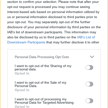
Facebook
section to confirm your selection. Please note that after your
opt-out request is processed you may continue seeing
interest-based ads based on personal information utilized by
Twitter
Messenger
WhatsApp
Email
Copy
Print
us or personal information disclosed to third parties prior to
Link
your opt-out. You may separately opt-out of the further
Wersja do druku
disclosure of your personal information by third parties on the
IAB’s list of downstream participants. This information may
also be disclosed by us to third parties on the
IAB’s List of
Downstream Participants
that may further disclose it to other
GEORGE WEIGEL
Tagi:
third parties.
Personal Data Processing Opt Outs
I want to opt-out of the Sharing of my
personal data.
Najnowsze
Opted In
I want to opt-out of the Sale of my
Personal Data.
05 sierpnia 2026 | 21:23
Opted In
Przewodniczący KEP na temat przygotowań do wizyty papieża
I want to opt-out of processing my
05 sierpnia 2026 | 20:38
Personal Data for Targeted Advertising.
Kard. Kikuchi z okazji rocznicy bombardowań atomowych
Opted In