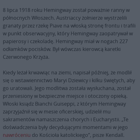
8 lipca 1918 roku Hemingway został poważnie ranny w
północnych Włoszech. Austriaccy żołnierze wystrzelili
granaty przez rzekę Piave na włoską stronę frontu i trafili
w punkt obserwacyjny, który Hemingway zaopatrywał w
papierosy i czekoladę. Hemingway miał w nogach 227
odłamków pocisków. Był wówczas kierowcą karetki
Czerwonego Krzyża.
Kiedy leżał krwawiąc na ziemi, napisał później, że modlił
się o wstawiennictwo Maryi Dziewicy i kilku świętych, aby
go uratowali. Jego modlitwa została wysłuchana, został
przeniesiony w bezpieczne miejsce i otoczony opieką.
Włoski ksiądz Bianchi Guiseppi, z którym Hemingway
zaprzyjaźnił się w mesie oficerskiej, udzielił mu
sakramentów namaszczenia chorych i Eucharystii. „Te
doświadczenia były decydującymi momentami w jego
nawróceniu
do Kościoła katolickiego”, pisze Kendall.