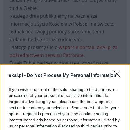
cieszymy się, że odwiedzasz nasz portal. Jesteśmy
tu dla Ciebie!
Każdego dnia publikujemy najważniejsze
informacje z życia Kościoła w Polsce i na świecie.
Jednak bez Twojej pomocy sprostanie temu
zadaniu będzie coraz trudniejsze.
Dlatego prosimy Cię o
wsparcie portalu eKAI.pl za
pośrednictwem serwisu Patronite.
Dzięki Tobie będziemy mogli realizować naszą
misję. Więcej informacji znajdziesz
tutaj
.
ekai.pl -
Do Not Process My Personal Information
If you wish to opt-out of the sale, sharing to third parties, or
processing of your personal or sensitive information for
Facebook
targeted advertising by us, please use the below opt-out
section to confirm your selection. Please note that after your
opt-out request is processed you may continue seeing
Twitter
Messenger
WhatsApp
Email
Copy
Print
interest-based ads based on personal information utilized by
Link
us or personal information disclosed to third parties prior to