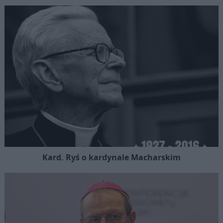
Kard. Ryś o kardynale Macharskim