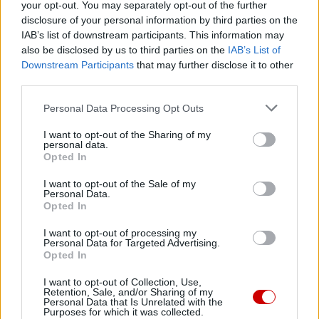
Wersja do druku
your opt-out. You may separately opt-out of the further
disclosure of your personal information by third parties on the
IAB’s list of downstream participants. This information may
also be disclosed by us to third parties on the
IAB’s List of
MARYJA
NAWRÓCENIE
OBJAWIENIA
WIARA
Tagi:
Downstream Participants
that may further disclose it to other
third parties.
Personal Data Processing Opt Outs
I want to opt-out of the Sharing of my
Najnowsze
personal data.
Opted In
07 sierpnia 2026 | 05:20
I want to opt-out of the Sale of my
Personal Data.
Gaza: 300 dzieci zabitych w ciągu 300 dni
Opted In
06 sierpnia 2026 | 20:44
I want to opt-out of processing my
Medziugorie: zakończył się 37. Mladifest
Personal Data for Targeted Advertising.
Opted In
06 sierpnia 2026 | 20:19
I want to opt-out of Collection, Use,
Biskupi Meksyku: stulecie Cristiady to czas łaski
Retention, Sale, and/or Sharing of my
Personal Data that Is Unrelated with the
06 sierpnia 2026 | 18:32
Purposes for which it was collected.