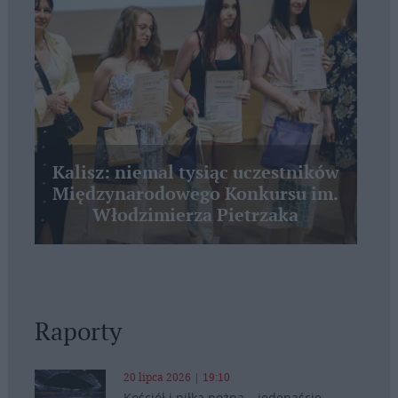
Kalisz: niemal tysiąc uczestników
Międzynarodowego Konkursu im.
Włodzimierza Pietrzaka
Raporty
20 lipca 2026 | 19:10
Kościół i piłka nożna – jedenaście