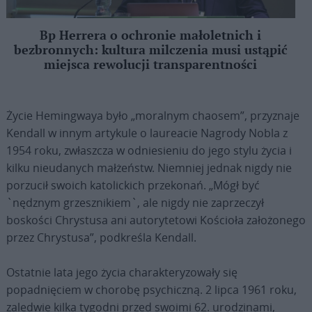
Bp Herrera o ochronie małoletnich i
bezbronnych: kultura milczenia musi ustąpić
miejsca rewolucji transparentności
Życie Hemingwaya było „moralnym chaosem”, przyznaje
Kendall w innym artykule o laureacie Nagrody Nobla z
1954 roku, zwłaszcza w odniesieniu do jego stylu życia i
kilku nieudanych małżeństw. Niemniej jednak nigdy nie
porzucił swoich katolickich przekonań. „Mógł być
`nędznym grzesznikiem`, ale nigdy nie zaprzeczył
boskości Chrystusa ani autorytetowi Kościoła założonego
przez Chrystusa”, podkreśla Kendall.
Ostatnie lata jego życia charakteryzowały się
popadnięciem w chorobę psychiczną. 2 lipca 1961 roku,
zaledwie kilka tygodni przed swoimi 62. urodzinami,