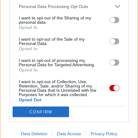
Personal Data Processing Opt Outs
06 sierpnia 2026 | 09:48
Andrzej Lewek: potrzebujemy duszpasterstwa mężczyzn
I want to opt-out of the Sharing of my
personal data.
Opted In
06 sierpnia 2026 | 09:16
Wiślica: rozpoczęła się 45. Kielecka Piesza Pielgrzymka na Jasną
I want to opt-out of the Sale of my
Górę
Personal Data.
Opted In
06 sierpnia 2026 | 09:08
Bp Milewski: Pielgrzymka jest żywym znakiem wiary Kościoła
I want to opt-out of processing my
Personal Data for Targeted Advertising.
Opted In
Popularne
I want to opt-out of Collection, Use,
Retention, Sale, and/or Sharing of my
Personal Data that Is Unrelated with the
Purposes for which it was collected.
Opted Out
CONFIRM
Data Deletion
Data Access
Privacy Policy