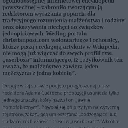
ogólnodostępnej internetowej encyklopedii
powszechnej – zabroniło tworzącym ją
redaktorom wyrażania poparcia dla
tradycyjnego rozumienia małżeństwa i rodziny
oraz okazywania niechęci do związków
jednopłciowych. Według portalu
christianpost.com wolontariusze i ochotnicy,
którzy piszą i redagują artykuły w Wikipedii,
nie mogą już włączać do swych profili tzw.
„userboxa” informującego, iż „użytkownik ten
uważa, że małżeństwo zawiera jeden
mężczyzna z jedną kobietą”.
Decyzję w tej sprawie podjęto po zgłoszonej przez
redaktora Adama Cuerdena propozycji usunięcia tylko
jednego znaczka, który nazwał on „jawnie
homofobicznym”. Powołał się on przy tym na wytyczną
tej strony, zakazującą umieszczania „podżegającej lub
budzącej rozbieżności” treści w „userboxach”. Wkrótce