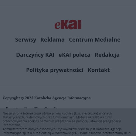
Serwisy
Reklama
Centrum Medialne
Darczyńcy KAI
eKAI poleca
Redakcja
Polityka prywatności
Kontakt
Copyright © 2025 Katolicka Agencja Informacyjna
Nasza strona internetowa używa plików cookies (tzw. ciasteczka) w celach
statystycznych, reklamowych oraz funkcjonalnych. Możesz określić warunki
KAI zastrzega wszelkie prawa do serwisu. Użytkownicy mogą pobierać
przechowywania cookies na Twoim urządzeniu za pomocą ustawień przeglądarki
i drukować fragmenty zawartości serwisu internetowego www.ekai.pl
internetowej.
wyłącznie do użytku osobistego. Publikacja, rozpowszechnianie
Administratorem danych osobowych użytkowników Serwisu jest Katolicka Agencja
Informacyjna sp. z o.o. z siedzibą w Warszawie (KAI). Dane osobowe przetwarzamy m.in.
zawartości niniejszego serwisu lub jej sprzedaż (także framing i in.