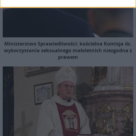
Ministerstwo Sprawiedliwości: kościelna Komisja ds.
wykorzystania seksualnego małoletnich niezgodna z
prawem