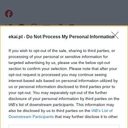
Facebook
Twitter
Messenger
WhatsApp
Email
Copy
Print
ekai.pl -
Do Not Process My Personal Information
Link
Wersja do druku
If you wish to opt-out of the sale, sharing to third parties, or
processing of your personal or sensitive information for
targeted advertising by us, please use the below opt-out
INTERNET
MAŁŻEŃSTWO
Tagi:
section to confirm your selection. Please note that after your
opt-out request is processed you may continue seeing
interest-based ads based on personal information utilized by
us or personal information disclosed to third parties prior to
your opt-out. You may separately opt-out of the further
Najnowsze
disclosure of your personal information by third parties on the
IAB’s list of downstream participants. This information may
also be disclosed by us to third parties on the
IAB’s List of
06 sierpnia 2026 | 09:50
Downstream Participants
that may further disclose it to other
Jarosław: obchody 450 lat cudownego obrazu Matki Bożej
third parties.
Śnieżnej