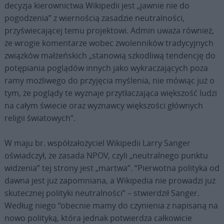
decyzja kierownictwa Wikipedii jest „jawnie nie do
pogodzenia” z wiernością zasadzie neutralności,
przyświecającej temu projektowi. Admin uważa również,
że wrogie komentarze wobec zwolenników tradycyjnych
związków małżeńskich „stanowią szkodliwą tendencję do
potępiania poglądów innych jako wykraczających poza
ramy możliwego do przyjęcia myślenia, nie mówiąc już o
tym, że poglądy te wyznaje przytłaczająca większość ludzi
na całym świecie oraz wyznawcy większości głównych
religii światowych”.
W maju br. współzałożyciel Wikipedii Larry Sanger
oświadczył, że zasada NPOV, czyli „neutralnego punktu
widzenia” tej strony jest „martwa”. “Pierwotna polityka od
dawna jest już zapomniana, a Wikipedia nie prowadzi już
skutecznej polityki neutralności” – stwierdził Sanger.
Według niego “obecnie mamy do czynienia z napisaną na
nowo polityką, która jednak potwierdza całkowicie