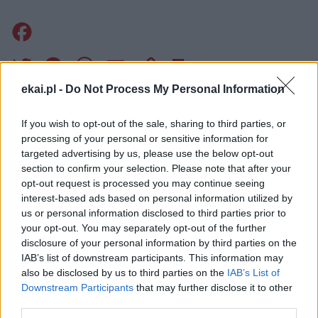
Facebook
Twitter
Messenger
WhatsApp
Email
Copy
Print
ekai.pl -
Do Not Process My Personal Information
Link
Wersja do druku
If you wish to opt-out of the sale, sharing to third parties, or
processing of your personal or sensitive information for
targeted advertising by us, please use the below opt-out
ELBLĄSKA
KANADA
WIZYTA
Tagi:
section to confirm your selection. Please note that after your
opt-out request is processed you may continue seeing
interest-based ads based on personal information utilized by
us or personal information disclosed to third parties prior to
your opt-out. You may separately opt-out of the further
Najnowsze
disclosure of your personal information by third parties on the
IAB’s list of downstream participants. This information may
also be disclosed by us to third parties on the
IAB’s List of
08 sierpnia 2026 | 12:46
Downstream Participants
that may further disclose it to other
8 sierpnia Kościół wspomina św. Dominika
third parties.