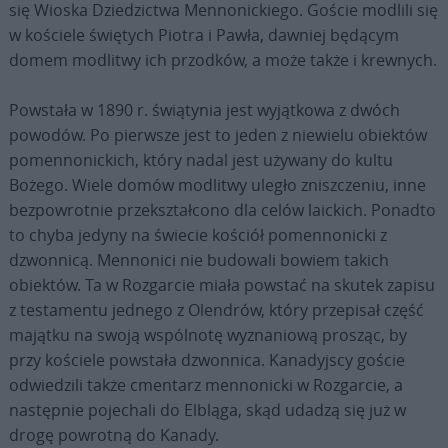
się Wioska Dziedzictwa Mennonickiego. Goście modlili się
w kościele świętych Piotra i Pawła, dawniej będącym
domem modlitwy ich przodków, a może także i krewnych.
Powstała w 1890 r. świątynia jest wyjątkowa z dwóch
powodów. Po pierwsze jest to jeden z niewielu obiektów
pomennonickich, który nadal jest używany do kultu
Bożego. Wiele domów modlitwy uległo zniszczeniu, inne
bezpowrotnie przekształcono dla celów laickich. Ponadto
to chyba jedyny na świecie kościół pomennonicki z
dzwonnicą. Mennonici nie budowali bowiem takich
obiektów. Ta w Rozgarcie miała powstać na skutek zapisu
z testamentu jednego z Olendrów, który przepisał część
majątku na swoją wspólnotę wyznaniową prosząc, by
przy kościele powstała dzwonnica. Kanadyjscy goście
odwiedzili także cmentarz mennonicki w Rozgarcie, a
następnie pojechali do Elbląga, skąd udadzą się już w
drogę powrotną do Kanady.