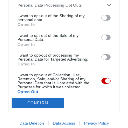
07 sierpnia 2026 | 23:10
Personal Data Processing Opt Outs
Indyjski biskup: nie potrzebujemy misjonarzy, którzy
przyjeżdżają z gotowymi odpowiedziami
I want to opt-out of the Sharing of my
personal data.
Opted In
07 sierpnia 2026 | 22:47
Biskupi o podróży apostolskiej Leona XIV do Francji: wielka
I want to opt-out of the Sale of my
radość
Personal Data.
Opted In
07 sierpnia 2026 | 22:36
Narodowy Bank Ukrainy wyemituje monetę upamiętniającą Jana
I want to opt-out of processing my
Personal Data for Targeted Advertising.
Pawła II
Opted In
Popularne
I want to opt-out of Collection, Use,
Retention, Sale, and/or Sharing of my
Personal Data that Is Unrelated with the
Purposes for which it was collected.
Opted Out
CONFIRM
Data Deletion
Data Access
Privacy Policy