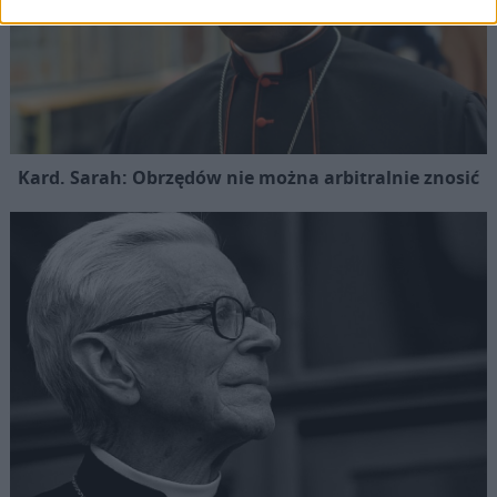
Kard. Sarah: Obrzędów nie można arbitralnie znosić