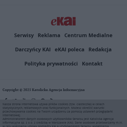
Serwisy
Reklama
Centrum Medialne
Darczyńcy KAI
eKAI poleca
Redakcja
Polityka prywatności
Kontakt
Copyright © 2025 Katolicka Agencja Informacyjna
Nasza strona internetowa używa plików cookies (tzw. ciasteczka) w celach
statystycznych, reklamowych oraz funkcjonalnych. Możesz określić warunki
KAI zastrzega wszelkie prawa do serwisu. Użytkownicy mogą pobierać
przechowywania cookies na Twoim urządzeniu za pomocą ustawień przeglądarki
i drukować fragmenty zawartości serwisu internetowego www.ekai.pl
internetowej.
wyłącznie do użytku osobistego. Publikacja, rozpowszechnianie
Administratorem danych osobowych użytkowników Serwisu jest Katolicka Agencja
Informacyjna sp. z o.o. z siedzibą w Warszawie (KAI). Dane osobowe przetwarzamy m.in.
zawartości niniejszego serwisu lub jej sprzedaż (także framing i in.
w celu wykonania umowy pomiędzy KAI a użytkownikiem Serwisu, wypełnienia