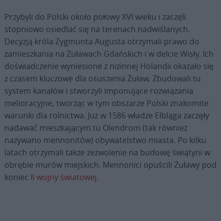
Przybyli do Polski około połowy XVI wieku i zaczęli
stopniowo osiedlać się na terenach nadwiślanych.
Decyzją króla Zygmunta Augusta otrzymali prawo do
zamieszkania na Żuławach Gdańskich i w delcie Wisły. Ich
doświadczenie wyniesione z nizinnej Holandii okazało się
z czasem kluczowe dla osuszenia Żuław. Zbudowali tu
system kanałów i stworzyli imponujące rozwiązania
melioracyjne, tworząc w tym obszarze Polski znakomite
warunki dla rolnictwa. Już w 1586 władze Elbląga zaczęły
nadawać mieszkającym tu Olendrom (tak również
nazywano mennonitów) obywatelstwo miasta. Po kilku
latach otrzymali także zezwolenie na budowę świątyni w
obrębie murów miejskich. Mennonici opuścili Żuławy pod
koniec
II wojny światowej
.