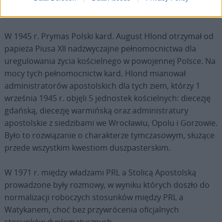
budziszyńskiej.
W 1945 r. Prymas Polski kard. August Hlond otrzymał od
papieża Piusa XII nadzwyczajne pełnomocnictwa dla
uregulowania życia kościelnego w powojennej Polsce. Na
mocy tych pełnomocnictw kard. Hlond mianował
administratorów apostolskich dla tych ziem, którzy 1
września 1945 r. objęli 5 jednostek kościelnych: diecezję
gdańską, diecezję warmińską oraz administratury
apostolskie z siedzibami we Wrocławiu, Opolu i Gorzowie.
Było to rozwiązanie o charakterze tymczasowym, służące
przede wszystkim kwestiom duszpasterskim.
W 1971 r. między władzami PRL a Stolicą Apostolską
prowadzone były rozmowy, w wyniku których doszło do
normalizacji roboczych stosunków między PRL a
Watykanem, choć bez przywrócenia oficjalnych