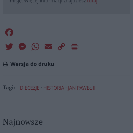
misję. Więcej informacji znajdziesz
tutaj
.
Facebook
Twitter
Messenger
WhatsApp
Email
Copy
Print
Link
Wersja do druku
DIECEZJE
HISTORIA
JAN PAWEŁ II
Tagi:
Najnowsze