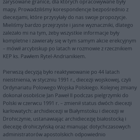
zarysowane granice, dla których opracowywane były
mapy. Prowadziliśmy korespondencje bezpośrednio z
diecezjami, które przysyłały do nas swoje propozycje.
Mieliśmy bardzo przejrzyste i jasne wyznaczniki, dlatego
zależało mi na tym, żeby wszystkie informacje były
kompletne i zawierały się w tym samym akcie erekcyjnym
– mówił arcybiskup po latach w rozmowie z rzecznikiem
KEP ks. Pawłem Rytel-Andrianikiem.
Pierwszą decyzją było reaktywowanie po 44 latach
nieistnienia, w styczniu 1991 r., diecezji wojskowej, czyli
Ordynariatu Polowego Wojska Polskiego. Kolejnej zmiany
dokonał osobiście Jan Paweł II podczas pielgrzymki do
Polski w czerwcu 1991 r. – zmienił status dwóch diecezji
karłowatych: archidiecezji w Białymstoku i diecezji w
Drohiczynie, ustanawiając archidiecezję białostocką i
diecezję drohiczyńską oraz mianując dotychczasowych
administratorów apostolskich odpowiednio