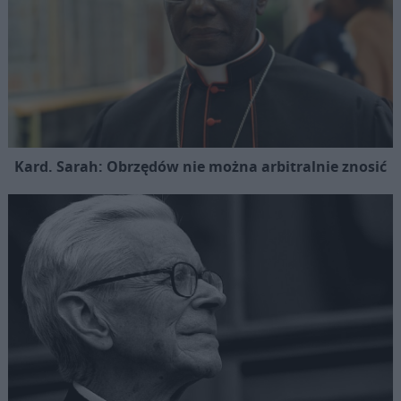
Kard. Sarah: Obrzędów nie można arbitralnie znosić