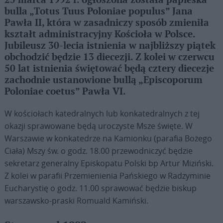
25 marca 1992 r. ogłoszona została papieska
bulla „Totus Tuus Poloniae populus” Jana
Pawła II, która w zasadniczy sposób zmieniła
kształt administracyjny Kościoła w Polsce.
Jubileusz 30-lecia istnienia w najbliższy piątek
obchodzić będzie 13 diecezji. Z kolei w czerwcu
50 lat istnienia świętować będą cztery diecezje
zachodnie ustanowione bullą „Episcoporum
Poloniae coetus” Pawła VI.
W kościołach katedralnych lub konkatedralnych z tej
okazji sprawowane będą uroczyste Msze święte. W
Warszawie w konkatedrze na Kamionku (parafia Bożego
Ciała) Mszy św. o godz. 18.00 przewodniczyć będzie
sekretarz generalny Episkopatu Polski bp Artur Miziński.
Z kolei w parafii Przemienienia Pańskiego w Radzyminie
Eucharystię o godz. 11.00 sprawować będzie biskup
warszawsko-praski Romuald Kamiński.