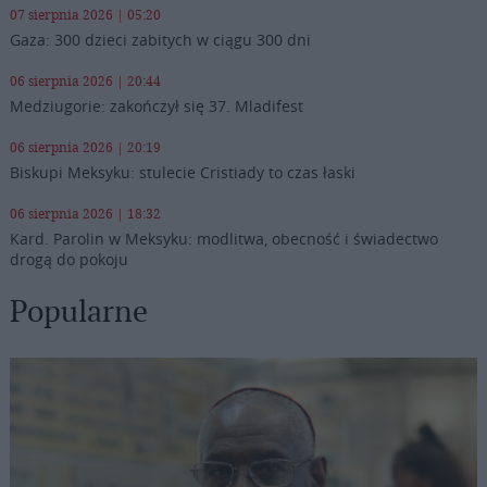
07 sierpnia 2026 | 05:20
Gaza: 300 dzieci zabitych w ciągu 300 dni
06 sierpnia 2026 | 20:44
Medziugorie: zakończył się 37. Mladifest
06 sierpnia 2026 | 20:19
Biskupi Meksyku: stulecie Cristiady to czas łaski
06 sierpnia 2026 | 18:32
Kard. Parolin w Meksyku: modlitwa, obecność i świadectwo
drogą do pokoju
Popularne