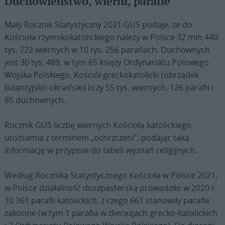
Duchowieństwo, wierni, parafie
Mały Rocznik Statystyczny 2021 GUS podaje, że do
Kościoła rzymskokatolickiego należy w Polsce 32 mln 440
tys. 722 wiernych w 10 tys. 256 parafiach. Duchownych
jest 30 tys. 489, w tym 65 księży Ordynariatu Polowego
Wojska Polskiego. Kościół greckokatolicki (obrządek
bizantyjsko-ukraiński) liczy 55 tys. wiernych, 126 parafii i
85 duchownych.
Rocznik GUS liczbę wiernych Kościoła katolickiego
utożsamia z terminem „ochrzczeni”, podając taką
informację w przypisie do tabeli wyznań religijnych.
Według Rocznika Statystycznego Kościoła w Polsce 2021,
w Polsce działalność duszpasterską prowadziło w 2020 r.
10 361 parafii katolickich, z czego 661 stanowiły parafie
zakonne (w tym 1 parafia w diecezjach grecko-katolickich