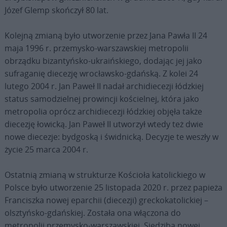
Józef Glemp skończył 80 lat.
Kolejną zmianą było utworzenie przez Jana Pawła II 24
maja 1996 r. przemysko-warszawskiej metropolii
obrządku bizantyńsko-ukraińskiego, dodając jej jako
sufraganię diecezję wrocławsko-gdańską. Z kolei 24
lutego 2004 r. Jan Paweł II nadał archidiecezji łódzkiej
status samodzielnej prowincji kościelnej, która jako
metropolia oprócz archidiecezji łódzkiej objęła także
diecezję łowicką. Jan Paweł II utworzył wtedy też dwie
nowe diecezje: bydgoską i świdnicką. Decyzje te weszły w
życie 25 marca 2004 r.
Ostatnią zmianą w strukturze Kościoła katolickiego w
Polsce było utworzenie 25 listopada 2020 r. przez papieża
Franciszka nowej eparchii (diecezji) greckokatolickiej –
olsztyńsko-gdańskiej. Została ona włączona do
metropolii przemysko-warszawskiej. Siedzibą nowej