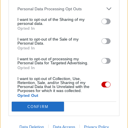
50-lecie diecezji zachodnich
Personal Data Processing Opt Outs
Nowy podział z 1992 r. to nie jedyny tegoroczny jubileusz
I want to opt-out of the Sharing of my
personal data.
Kościoła w Polsce. Jubileusz 50-lecia obchodzić będą w
Opted In
tym roku cztery zachodnie polskie diecezje: opolska,
I want to opt-out of the Sale of my
zielonogórsko – gorzowska, szczecińsko – kamieńska i
Personal Data.
koszalińsko – kołobrzeska. Ustanowione one zostały bullą
Opted In
„Episcoporum Poloniae coetus” wydaną przez Pawła VI
I want to opt-out of processing my
28 czerwca 1972 r. Bulla ta ustalała nowy kościelny
Personal Data for Targeted Advertising.
Opted In
podział administracyjny na tzw. Ziemiach Odzyskanych.
I want to opt-out of Collection, Use,
Retention, Sale, and/or Sharing of my
Wcielone do Polski w 1945 r. tzw. Ziemie Odzyskane
Personal Data that Is Unrelated with the
Purposes for which it was collected.
formalnie objęte były w zdecydowanej większości
Opted Out
jurysdykcją niemieckich władz kościelnych. Należały do
archidiecezji wrocławskiej, diecezji berlińskiej, diecezji
CONFIRM
warmińskiej, niezależnej prałatury pilskiej, diecezji
gdańskiej oraz skrawków wchodzących w skład
archidiecezji praskiej, diecezji ołomunieckiej i diecezji
Data Deletion
Data Access
Privacy Policy