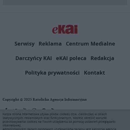
Serwisy
Reklama
Centrum Medialne
Darczyńcy KAI
eKAI poleca
Redakcja
Polityka prywatności
Kontakt
Copyright © 2025 Katolicka Agencja Informacyjna
Nasza strona internetowa używa plików cookies (tzw. ciasteczka) w celach
statystycznych, reklamowych oraz funkcjonalnych. Możesz określić warunki
KAI zastrzega wszelkie prawa do serwisu. Użytkownicy mogą pobierać
przechowywania cookies na Twoim urządzeniu za pomocą ustawień przeglądarki
i drukować fragmenty zawartości serwisu internetowego www.ekai.pl
internetowej.
wyłącznie do użytku osobistego. Publikacja, rozpowszechnianie
Administratorem danych osobowych użytkowników Serwisu jest Katolicka Agencja