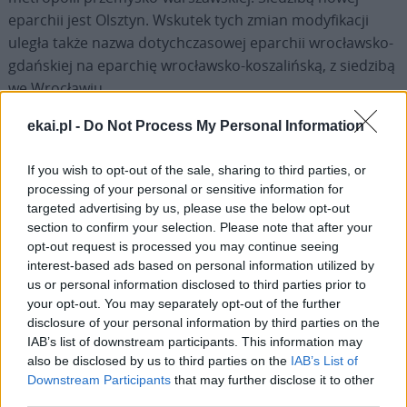
eparchii jest Olsztyn. Wskutek tych zmian modyfikacji
uległa także nazwa dotychczasowej eparchii wrocławsko-
gdańskiej na eparchię wrocławsko-koszalińską, z siedzibą
we Wrocławiu.
ekai.pl -
Do Not Process My Personal Information
Na skutek tej wieloetapowej reformy Kościół katolicki w
Polsce składa się obecnie z 45 diecezji, w tym trzech
If you wish to opt-out of the sale, sharing to third parties, or
Kościoła bizantyjsko-ukraińskiego i ordynariatu
processing of your personal or sensitive information for
polowego, zrównanego w prawach z diecezją. Spośród
targeted advertising by us, please use the below opt-out
nich 15, w tym 1 Kościoła bizantyjsko-ukraińskiego, ma
section to confirm your selection. Please note that after your
rangę archidiecezji i jest siedzibą metropolii, czyli
opt-out request is processed you may continue seeing
interest-based ads based on personal information utilized by
prowincji kościelnej. Ordynariat polowy nie wchodzi w
us or personal information disclosed to third parties prior to
skład żadnej metropolii i podlega bezpośrednio Stolicy
your opt-out. You may separately opt-out of the further
Apostolskiej. Ponadto arcybiskup warszawski jest
disclosure of your personal information by third parties on the
ordynariuszem dla wiernych obrządku wschodniego
IAB’s list of downstream participants. This information may
nieposiadających w Polsce własnego ordynariusza, a
also be disclosed by us to third parties on the
IAB’s List of
Downstream Participants
that may further disclose it to other
dotyczy to wiernych obrządku ormiańskokatolickiego.
third parties.