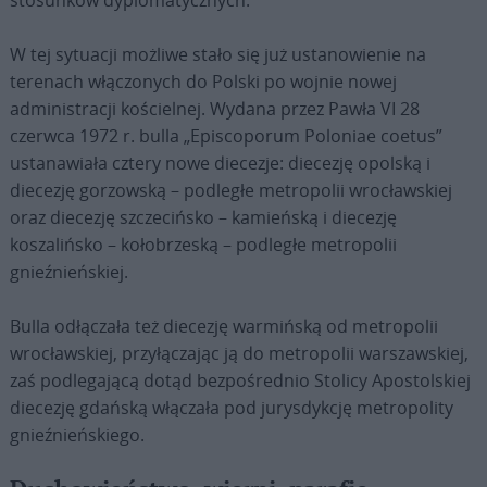
stosunków dyplomatycznych.
W tej sytuacji możliwe stało się już ustanowienie na
terenach włączonych do Polski po wojnie nowej
administracji kościelnej. Wydana przez Pawła VI 28
czerwca 1972 r. bulla „Episcoporum Poloniae coetus”
ustanawiała cztery nowe diecezje: diecezję opolską i
diecezję gorzowską – podległe metropolii wrocławskiej
oraz diecezję szczecińsko – kamieńską i diecezję
koszalińsko – kołobrzeską – podległe metropolii
gnieźnieńskiej.
Bulla odłączała też diecezję warmińską od metropolii
wrocławskiej, przyłączając ją do metropolii warszawskiej,
zaś podlegającą dotąd bezpośrednio Stolicy Apostolskiej
diecezję gdańską włączała pod jurysdykcję metropolity
gnieźnieńskiego.