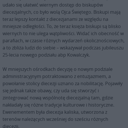
udało się ułatwić wiernym dostęp do biskupów
diecezjalnych, co było wolą Ojca Świętego. Biskupi mają
teraz lepszy kontakt z diecezjanami ze względu na
mniejsze odległości. To, że teraz księża biskupi są blisko
wiernych to nie ulega wątpliwości. Widać ich obecność w
parafiach, w czasie różnych wydarzeń okolicznościowych,
a to zbliża ludzi do siebie – wskazywał podczas jubileuszu
25-lecia nowego podziału abp Kowalczyk.
W mniejszych ośrodkach decyzję o nowym podziale
administracyjnym potraktowano z entuzjazmem, a
powołanie stolicy diecezji uznano za nobilitację. Pojawiły
się jednak także obawy, czy uda się stworzyć i
zintegrować nową wspólnotę diecezjalną tam, gdzie
nakładały się różne tradycje kulturowe i historyczne.
Ewenementem była diecezja kaliska, utworzona z
terenów należących wcześniej do sześciu różnych
diecezji.