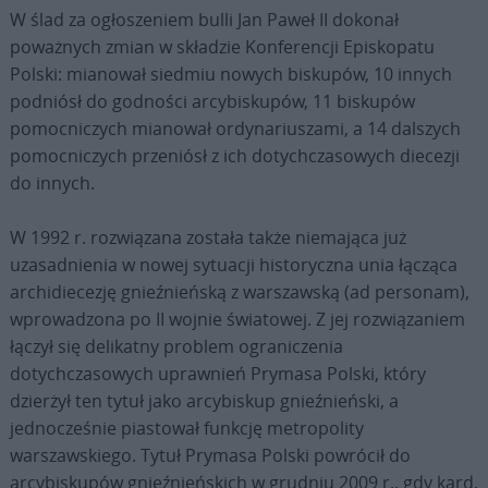
W ślad za ogłoszeniem bulli Jan Paweł II dokonał
poważnych zmian w składzie Konferencji Episkopatu
Polski: mianował siedmiu nowych biskupów, 10 innych
podniósł do godności arcybiskupów, 11 biskupów
pomocniczych mianował ordynariuszami, a 14 dalszych
pomocniczych przeniósł z ich dotychczasowych diecezji
do innych.
W 1992 r. rozwiązana została także niemająca już
uzasadnienia w nowej sytuacji historyczna unia łącząca
archidiecezję gnieźnieńską z warszawską (ad personam),
wprowadzona po II wojnie światowej. Z jej rozwiązaniem
łączył się delikatny problem ograniczenia
dotychczasowych uprawnień Prymasa Polski, który
dzierżył ten tytuł jako arcybiskup gnieźnieński, a
jednocześnie piastował funkcję metropolity
warszawskiego. Tytuł Prymasa Polski powrócił do
arcybiskupów gnieźnieńskich w grudniu 2009 r., gdy kard.