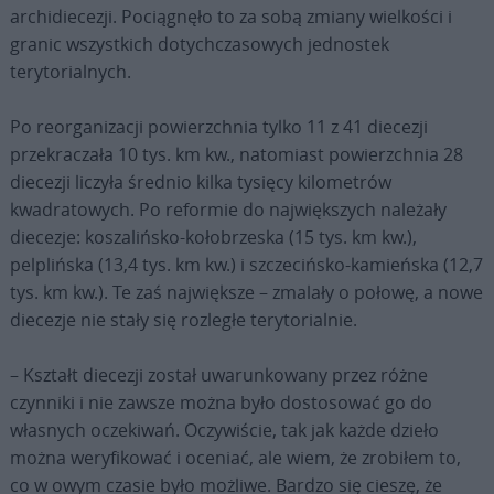
archidiecezji. Pociągnęło to za sobą zmiany wielkości i
granic wszystkich dotychczasowych jednostek
terytorialnych.
Po reorganizacji powierzchnia tylko 11 z 41 diecezji
przekraczała 10 tys. km kw., natomiast powierzchnia 28
diecezji liczyła średnio kilka tysięcy kilometrów
kwadratowych. Po reformie do największych należały
diecezje: koszalińsko-kołobrzeska (15 tys. km kw.),
pelplińska (13,4 tys. km kw.) i szczecińsko-kamieńska (12,7
tys. km kw.). Te zaś największe – zmalały o połowę, a nowe
diecezje nie stały się rozległe terytorialnie.
– Kształt diecezji został uwarunkowany przez różne
czynniki i nie zawsze można było dostosować go do
własnych oczekiwań. Oczywiście, tak jak każde dzieło
można weryfikować i oceniać, ale wiem, że zrobiłem to,
co w owym czasie było możliwe. Bardzo się cieszę, że