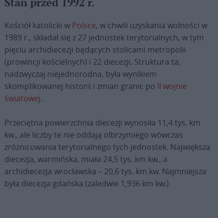
Stan przed 1992 r.
Kościół katolicki w
Polsce
, w chwili uzyskania wolności w
1989 r., składał się z 27 jednostek terytorialnych, w tym
pięciu archidiecezji będących stolicami metropolii
(prowincji kościelnych) i 22 diecezji. Struktura ta,
nadzwyczaj niejednorodna, była wynikiem
skomplikowanej historii i zmian granic po
II wojnie
światowej
.
Przeciętna powierzchnia diecezji wynosiła 11,4 tys. km
kw., ale liczby te nie oddają olbrzymiego wówczas
zróżnicowania terytorialnego tych jednostek. Największa
diecezja, warmińska, miała 24,5 tys. km kw., a
archidiecezja wrocławska – 20,6 tys. km kw. Najmniejsza
była diecezja gdańska (zaledwie 1,936 km kw.).