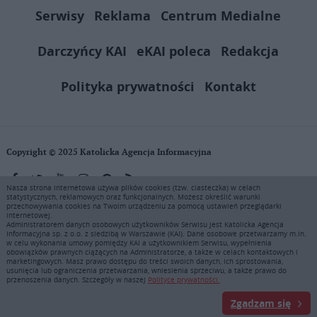
Serwisy
Reklama
Centrum Medialne
Darczyńcy KAI
eKAI poleca
Redakcja
Polityka prywatności
Kontakt
Copyright © 2025 Katolicka Agencja Informacyjna
Nasza strona internetowa używa plików cookies (tzw. ciasteczka) w celach
statystycznych, reklamowych oraz funkcjonalnych. Możesz określić warunki
KAI zastrzega wszelkie prawa do serwisu. Użytkownicy mogą pobierać
przechowywania cookies na Twoim urządzeniu za pomocą ustawień przeglądarki
i drukować fragmenty zawartości serwisu internetowego www.ekai.pl
internetowej.
wyłącznie do użytku osobistego. Publikacja, rozpowszechnianie
Administratorem danych osobowych użytkowników Serwisu jest Katolicka Agencja
Informacyjna sp. z o.o. z siedzibą w Warszawie (KAI). Dane osobowe przetwarzamy m.in.
zawartości niniejszego serwisu lub jej sprzedaż (także framing i in.
w celu wykonania umowy pomiędzy KAI a użytkownikiem Serwisu, wypełnienia
podobne metody), są bez uprzedniej pisemnej zgody KAI zabronione i
obowiązków prawnych ciążących na Administratorze, a także w celach kontaktowych i
stanowią naruszenie ustaw o prawie autorskim, ochronie baz danych i
marketingowych. Masz prawo dostępu do treści swoich danych, ich sprostowania,
usunięcia lub ograniczenia przetwarzania, wniesienia sprzeciwu, a także prawo do
uczciwej konkurencji - będą ścigane przy pomocy wszelkich
przenoszenia danych. Szczegóły w naszej
Polityce prywatności.
dostępnych środków prawnych. Zapraszamy do prenumeraty serwisu
prasowego KAI: tel. 22 635 77 18 e-mail: marketing@ekai.pl
Zgadzam się