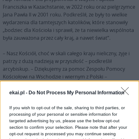
Franciszka w Kazachstanie, w 2022 roku oraz pielgrzymce
Jana Pawła II w 2001 roku. Podkreślił, że były to wielkie
wydarzenia dla tamtejszych katolików, które stanowiły
„bodziec dla Kościoła i sprawił, że ta niewielka wspólnota
była zauważona przez cały kraj, a nawet świat”.
– Nasz Kościół, choć w skali całego kraju nieliczny, żyje i
patrzy z dużą nadzieją w przyszłość – podkreślił
arcybiskup. – Dziękujemy za pomoc Zespołu Pomocy
Kościołowi na Wschodzie i wiernym z Polski –
podsumował metropolita archidiecezji Najświętszej
Maryi Panny w Astanie.
ekai.pl -
Do Not Process My Personal Information
S. Renata Zielińska OP, autorka książki „Świadectwa i
If you wish to opt-out of the sale, sharing to third parties, or
processing of your personal or sensitive information for
wspomnienia ze Wschodu. Kapłani w ZSRR 1945-1991”,
targeted advertising by us, please use the below opt-out
opowiedziała o swojej publikacji, składającej się z dwóch
section to confirm your selection. Please note that after your
części. Zapowiedziała, że wkrótce ukażą się dwa kolejne
opt-out request is processed you may continue seeing
tomy o podobnej tematyce.