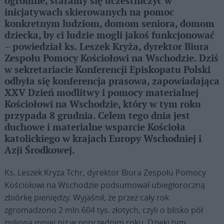
ogromne, staramy się uczestniczyć w
inicjatywach skierowanych na pomoc
konkretnym ludziom, domom seniora, domom
dziecka, by ci ludzie mogli jakoś funkcjonować
– powiedział ks. Leszek Kryża, dyrektor Biura
Zespołu Pomocy Kościołowi na Wschodzie. Dziś
w sekretariacie Konferencji Episkopatu Polski
odbyła się konferencja prasowa, zapowiadająca
XXV Dzień modlitwy i pomocy materialnej
Kościołowi na Wschodzie, który w tym roku
przypada 8 grudnia. Celem tego dnia jest
duchowe i materialne wsparcie Kościoła
katolickiego w krajach Europy Wschodniej i
Azji Środkowej.
Ks. Leszek Kryża Tchr, dyrektor Biura Zespołu Pomocy
Kościołowi na Wschodzie podsumował ubiegłoroczną
zbiórkę pieniędzy. Wyjaśnił, że przez cały rok
zgromadzono 2 mln 604 tys. złotych, czyli o blisko pół
miliona mniej niż w poprzednim roku. Dzięki tym