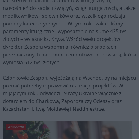
konkretnych parafii paramentów liturgicznych,
nagłośnień do kaplic i świątyń, ksiąg liturgicznych, a także
modlitewników i śpiewników oraz wszelkiego rodzaju
pomocy katechetycznych. – W tym roku zakupiliśmy
paramenty liturgiczne i wyposażenie na sumę 425 tys.
złotych – wyjaśnił ks. Kryża. Wśród wielu projektów
dyrektor Zespołu wspomniał również o środkach
przeznaczonych na pomoc remontowo-budowlaną, która
wyniosła 612 tys. złotych.
Członkowie Zespołu wyjeżdżają na Wschód, by na miejscu
poznać potrzeby i sprawdzić realizacje projektów. W
mijającym roku odwiedzili 9 razy Ukrainę włącznie z
dotarciem do Charkowa, Zaporoża czy Odessy oraz
Kazachstan, Litwę, Mołdawię i Naddniestrze.
WARSZAWA