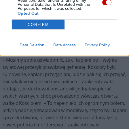
Retention, Sale, and/or Sharing of my
Personal Data that Is Unrelated with the
Purposes for which it was collected.
Opted Out
CONFIRM
Jakub Pankowiak o spotkaniu z biskupami: nie
było ekscelencji, byliśmy braćmi
Data Deletion
Data Access
Privacy Policy
– Musimy sobie uświadomić, że ci kapłani po II wojnie
światowej przeżyli prawdziwą gehennę. Kościoły były
rujnowane, kapłani przeganiani, ludzie bali się ich przyjąć,
mieszkali w nieludzkich warunkach – zaakcentowała,
dodając, że duchowni postanowili jednak wspierać
swoich wiernych, choć prowadzono wówczas otwartą
walkę z Kościołem. – To napełniało ich ogromnym bólem,
jedyną nadzieję znajdowali w modlitwie, często byli łapani
i przesłuchiwani, o czym nikt nie wiedział. Zdarzały się
nawet pobicia i morderstwa – zaakcentowała.