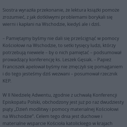
Siostra wyraziła przekonanie, że lektura książki pomoże
zrozumieć, z jak dotkliwymi problemami borykali się
wierni i kapłani na Wschodzie, kiedyś ale i dziś.
– Pamiętajmy byśmy nie dali się prześcignąć w pomocy
Kościołowi na Wschodzie, to setki tysięcy ludzi, którzy
potrzebują niewiele – by o nich pamiętać – podsumował
prowadzący konferencję ks. Leszek Gęsiak. – Papież
Franciszek apelował byśmy nie zmęczyli się pomaganiem
i do tego jesteśmy dziś wezwani – posumował rzecznik
KEP.
W II Niedzielę Adwentu, zgodnie z uchwałą Konferencji
Episkopatu Polski, obchodzony jest już po raz dwudziesty
piąty „Dzień modlitwy i pomocy materialnej Kościołowi
na Wschodzie”. Celem tego dnia jest duchowe i
materialne wsparcie Kościoła katolickiego w krajach