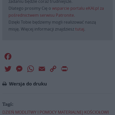
zadaniu będzie coraz trudniejsze.
Dlatego prosimy Cię o
wsparcie portalu eKAI.pl za
pośrednictwem serwisu Patronite.
Dzięki Tobie będziemy mogli realizować naszą
misję. Więcej informacji znajdziesz
tutaj
.
Facebook
Twitter
Messenger
WhatsApp
Email
Copy
Print
Link
Wersja do druku
Tagi:
DZIEŃ MODLITWY I POMOCY MATERIALNEJ KOŚCIOŁOWI