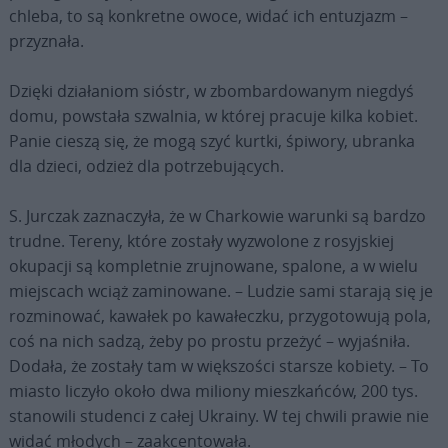
chleba, to są konkretne owoce, widać ich entuzjazm –
przyznała.
Dzięki działaniom sióstr, w zbombardowanym niegdyś
domu, powstała szwalnia, w której pracuje kilka kobiet.
Panie cieszą się, że mogą szyć kurtki, śpiwory, ubranka
dla dzieci, odzież dla potrzebujących.
S. Jurczak zaznaczyła, że w Charkowie warunki są bardzo
trudne. Tereny, które zostały wyzwolone z rosyjskiej
okupacji są kompletnie zrujnowane, spalone, a w wielu
miejscach wciąż zaminowane. – Ludzie sami starają się je
rozminować, kawałek po kawałeczku, przygotowują pola,
coś na nich sadzą, żeby po prostu przeżyć – wyjaśniła.
Dodała, że zostały tam w większości starsze kobiety. – To
miasto liczyło około dwa miliony mieszkańców, 200 tys.
stanowili studenci z całej Ukrainy. W tej chwili prawie nie
widać młodych – zaakcentowała.