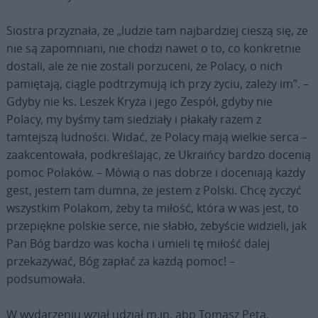
Siostra przyznała, że „ludzie tam najbardziej cieszą się, że
nie są zapomniani, nie chodzi nawet o to, co konkretnie
dostali, ale że nie zostali porzuceni, że Polacy, o nich
pamiętają, ciągle podtrzymują ich przy życiu, zależy im”. –
Gdyby nie ks. Leszek Kryża i jego Zespół, gdyby nie
Polacy, my byśmy tam siedziały i płakały razem z
tamtejszą ludności. Widać, że Polacy mają wielkie serca –
zaakcentowała, podkreślając, że Ukraińcy bardzo docenią
pomoc Polaków. – Mówią o nas dobrze i doceniają każdy
gest, jestem tam dumna, że jestem z Polski. Chcę życzyć
wszystkim Polakom, żeby ta miłość, która w was jest, to
przepiękne polskie serce, nie słabło, żebyście widzieli, jak
Pan Bóg bardzo was kocha i umieli tę miłość dalej
przekazywać, Bóg zapłać za każdą pomoc! –
podsumowała.
W wydarzeniu wziął udział m.in. abp Tomasz Peta,