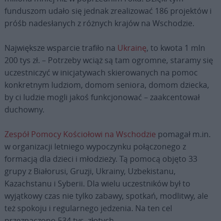
funduszom udało się jednak zrealizować 186 projektów i
próśb nadesłanych z różnych krajów na Wschodzie.
Największe wsparcie trafiło na
Ukrainę
, to kwota 1 mln
200 tys zł. – Potrzeby wciąż są tam ogromne, staramy się
uczestniczyć w inicjatywach skierowanych na pomoc
konkretnym ludziom, domom seniora, domom dziecka,
by ci ludzie mogli jakoś funkcjonować – zaakcentował
duchowny.
Zespół Pomocy Kościołowi na Wschodzie
pomagał m.in.
w organizacji letniego wypoczynku połączonego z
formacją dla dzieci i młodzieży. Tą pomocą objęto 33
grupy z Białorusi, Gruzji, Ukrainy, Uzbekistanu,
Kazachstanu i Syberii. Dla wielu uczestników był to
wyjątkowy czas nie tylko zabawy, spotkań, modlitwy, ale
też spokoju i regularnego jedzenia. Na ten cel
przeznaczono 534 tys. złotych.