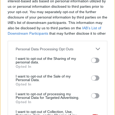
interest-based ads based on personal information utilized by
us or personal information disclosed to third parties prior to
– To pierwsza taka publikacja, która pokazuje posługę
your opt-out. You may separately opt-out of the further
disclosure of your personal information by third parties on the
Kościoła prześladowanego po wojnie – zachęciła i
IAB’s list of downstream participants. This information may
podkreśliła, że pomysłodawcą książki był ks. Leszek Kryża,
also be disclosed by us to third parties on the
IAB’s List of
który pragnie by „wszystkie trudne wspomnienia i
Downstream Participants
that may further disclose it to other
heroiczna postawa kapłanów, nie zostały zapomniane”. S.
third parties.
Zielińska wyjaśniła, że opisane historie są autentyczne i
Personal Data Processing Opt Outs
obrazują losy duchownych, którzy postanowili pozostać
na terenach znajdujących się w granicach Związku
I want to opt-out of the Sharing of my
personal data.
Sowieckiego, zawiera świadectwa represjonowanych
Opted In
księży, a także historie opowiedziane przez ich
wychowanków.
I want to opt-out of the Sale of my
Personal Data.
Opted In
ROZMOWA
I want to opt-out of processing my
Personal Data for Targeted Advertising.
Opted In
I want to opt-out of Collection, Use,