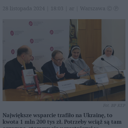
28 listopada 2024 | 18:03 | ar | Warszawa Ⓒ Ⓟ
Fot. BP KEP
Największe wsparcie trafiło na Ukrainę, to
kwota 1 mln 200 tys zł. Potrzeby wciąż są tam