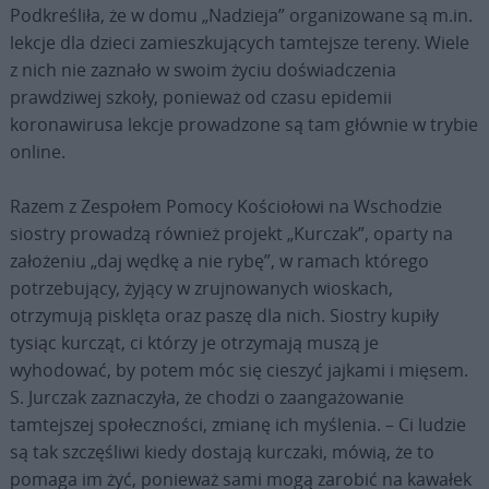
Podkreśliła, że w domu „Nadzieja” organizowane są m.in.
lekcje dla dzieci zamieszkujących tamtejsze tereny. Wiele
z nich nie zaznało w swoim życiu doświadczenia
prawdziwej szkoły, ponieważ od czasu epidemii
koronawirusa lekcje prowadzone są tam głównie w trybie
online.
Razem z Zespołem Pomocy Kościołowi na Wschodzie
siostry prowadzą również projekt „Kurczak”, oparty na
założeniu „daj wędkę a nie rybę”, w ramach którego
potrzebujący, żyjący w zrujnowanych wioskach,
otrzymują pisklęta oraz paszę dla nich. Siostry kupiły
tysiąc kurcząt, ci którzy je otrzymają muszą je
wyhodować, by potem móc się cieszyć jajkami i mięsem.
S. Jurczak zaznaczyła, że chodzi o zaangażowanie
tamtejszej społeczności, zmianę ich myślenia. – Ci ludzie
są tak szczęśliwi kiedy dostają kurczaki, mówią, że to
pomaga im żyć, ponieważ sami mogą zarobić na kawałek