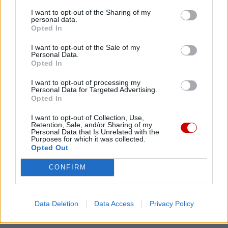
I want to opt-out of the Sharing of my
Link
personal data.
Wersja do druku
Opted In
I want to opt-out of the Sale of my
Personal Data.
Opted In
BP KRZYSZTOF NITKIEWICZ
Tagi:
I want to opt-out of processing my
DIECEZJA SANDOMIERSKA
POŚWIECENIE
TARNOBRZEG
Personal Data for Targeted Advertising.
Opted In
I want to opt-out of Collection, Use,
Retention, Sale, and/or Sharing of my
Personal Data that Is Unrelated with the
Najnowsze
Purposes for which it was collected.
Opted Out
CONFIRM
06 sierpnia 2026 | 14:51
Kardynał Aveline: dla Avvenire o odrodzeniu wiary we Francji
06 sierpnia 2026 | 14:32
Data Deletion
Data Access
Privacy Policy
ZaMisje.pl – serwis Diakonii Misyjnej Ruchu Światło-Życie