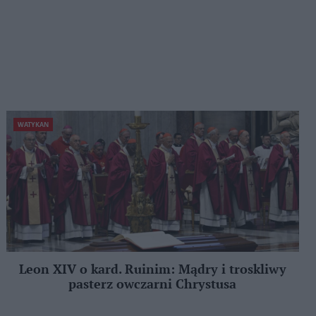
WATYKAN
Leon XIV o kard. Ruinim: Mądry i troskliwy
pasterz owczarni Chrystusa