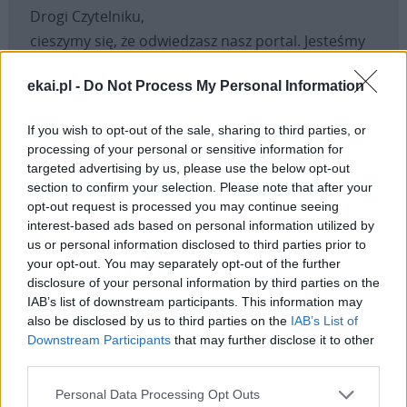
Drogi Czytelniku,
cieszymy się, że odwiedzasz nasz portal. Jesteśmy
tu dla Ciebie!
ekai.pl -
Do Not Process My Personal Information
Każdego dnia publikujemy najważniejsze
informacje z życia Kościoła w Polsce i na świecie.
If you wish to opt-out of the sale, sharing to third parties, or
Jednak bez Twojej pomocy sprostanie temu
processing of your personal or sensitive information for
zadaniu będzie coraz trudniejsze.
targeted advertising by us, please use the below opt-out
Dlatego prosimy Cię o
wsparcie portalu eKAI.pl za
section to confirm your selection. Please note that after your
opt-out request is processed you may continue seeing
pośrednictwem serwisu Patronite.
interest-based ads based on personal information utilized by
Dzięki Tobie będziemy mogli realizować naszą
us or personal information disclosed to third parties prior to
misję. Więcej informacji znajdziesz
tutaj
.
your opt-out. You may separately opt-out of the further
disclosure of your personal information by third parties on the
IAB’s list of downstream participants. This information may
also be disclosed by us to third parties on the
IAB’s List of
Downstream Participants
that may further disclose it to other
Facebook
third parties.
Personal Data Processing Opt Outs
Twitter
Messenger
WhatsApp
Email
Copy
Print