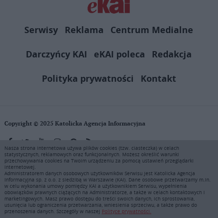
Serwisy
Reklama
Centrum Medialne
Darczyńcy KAI
eKAI poleca
Redakcja
Polityka prywatności
Kontakt
Copyright © 2025 Katolicka Agencja Informacyjna
Nasza strona internetowa używa plików cookies (tzw. ciasteczka) w celach
statystycznych, reklamowych oraz funkcjonalnych. Możesz określić warunki
KAI zastrzega wszelkie prawa do serwisu. Użytkownicy mogą pobierać
przechowywania cookies na Twoim urządzeniu za pomocą ustawień przeglądarki
i drukować fragmenty zawartości serwisu internetowego www.ekai.pl
internetowej.
wyłącznie do użytku osobistego. Publikacja, rozpowszechnianie
Administratorem danych osobowych użytkowników Serwisu jest Katolicka Agencja
Informacyjna sp. z o.o. z siedzibą w Warszawie (KAI). Dane osobowe przetwarzamy m.in.
zawartości niniejszego serwisu lub jej sprzedaż (także framing i in.
w celu wykonania umowy pomiędzy KAI a użytkownikiem Serwisu, wypełnienia
podobne metody), są bez uprzedniej pisemnej zgody KAI zabronione i
obowiązków prawnych ciążących na Administratorze, a także w celach kontaktowych i
stanowią naruszenie ustaw o prawie autorskim, ochronie baz danych i
marketingowych. Masz prawo dostępu do treści swoich danych, ich sprostowania,
usunięcia lub ograniczenia przetwarzania, wniesienia sprzeciwu, a także prawo do
uczciwej konkurencji - będą ścigane przy pomocy wszelkich
przenoszenia danych. Szczegóły w naszej
Polityce prywatności.
dostępnych środków prawnych. Zapraszamy do prenumeraty serwisu