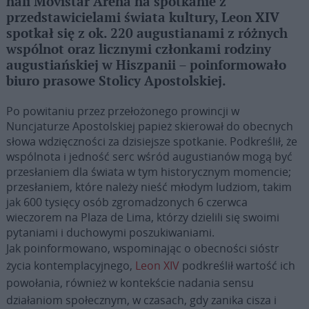
hali Movistar Arena na spotkanie z
przedstawicielami świata kultury, Leon XIV
spotkał się z ok. 220 augustianami z różnych
wspólnot oraz licznymi członkami rodziny
augustiańskiej w Hiszpanii – poinformowało
biuro prasowe Stolicy Apostolskiej.
Po powitaniu przez przełożonego prowincji w
Nuncjaturze Apostolskiej papież skierował do obecnych
słowa wdzięczności za dzisiejsze spotkanie. Podkreślił, że
wspólnota i jedność serc wśród augustianów mogą być
przesłaniem dla świata w tym historycznym momencie;
przesłaniem, które należy nieść młodym ludziom, takim
jak 600 tysięcy osób zgromadzonych 6 czerwca
wieczorem na Plaza de Lima, którzy dzielili się swoimi
pytaniami i duchowymi poszukiwaniami.
Jak poinformowano, wspominając o obecności sióstr
życia kontemplacyjnego,
Leon XIV
podkreślił wartość ich
powołania, również w kontekście nadania sensu
działaniom społecznym, w czasach, gdy zanika cisza i