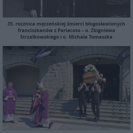
35. rocznica męczeńskiej śmierci błogosławionych
franciszkanów z Pariacoto – o. Zbigniewa
Strzałkowskiego i o. Michała Tomaszka