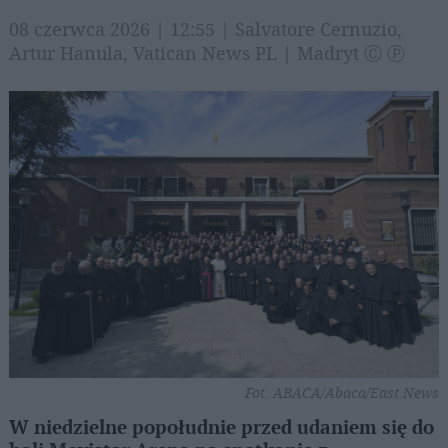
08 czerwca 2026 | 12:55 | Salvatore Cernuzio,
Artur Hanula, Vatican News PL | Madryt Ⓒ Ⓟ
Fot. ABACA/Abaca/East News
W niedzielne popołudnie przed udaniem się do