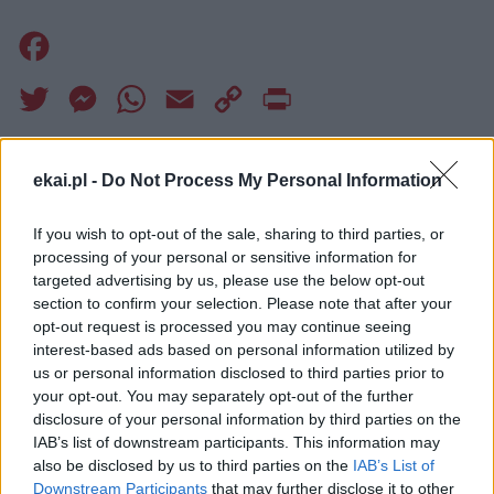
Facebook
Twitter
Messenger
WhatsApp
Email
Copy
Print
Link
Wersja do druku
ekai.pl -
Do Not Process My Personal Information
If you wish to opt-out of the sale, sharing to third parties, or
AUGUSTIANIE
HISZPANIA
LEON XIV
Tagi:
processing of your personal or sensitive information for
targeted advertising by us, please use the below opt-out
LEON XIV W HISZPANII
PODRÓŻ APOSTOLSKA
section to confirm your selection. Please note that after your
opt-out request is processed you may continue seeing
interest-based ads based on personal information utilized by
us or personal information disclosed to third parties prior to
your opt-out. You may separately opt-out of the further
Najnowsze
disclosure of your personal information by third parties on the
IAB’s list of downstream participants. This information may
also be disclosed by us to third parties on the
IAB’s List of
09 sierpnia 2026 | 21:02
Downstream Participants
that may further disclose it to other