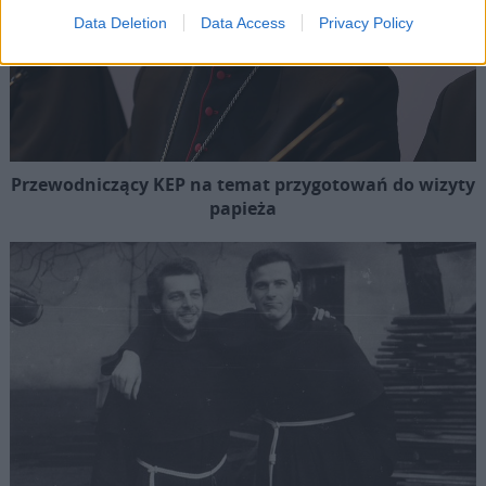
Data Deletion
Data Access
Privacy Policy
Przewodniczący KEP na temat przygotowań do wizyty
papieża