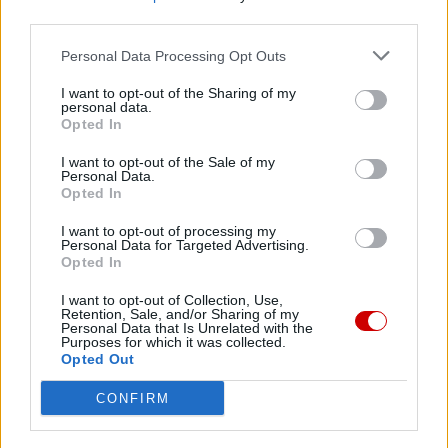
Kościół w Ceucie organizuje czuwanie modlitewne w intencji
third parties.
pokoju
Personal Data Processing Opt Outs
09 sierpnia 2026 | 20:28
Leon XIV: w każdej sytuacji Jezus nas nie opuszcza
I want to opt-out of the Sharing of my
personal data.
09 sierpnia 2026 | 20:27
Opted In
Abp Colombo: wizyta Papieża przesłaniem pokoju
I want to opt-out of the Sale of my
Personal Data.
09 sierpnia 2026 | 20:00
Opted In
Ks. Jacek Waligóra w oświęcimskim Karmelu: czuwajcie, nie
dajcie w sobie rosnąć nienawiści
I want to opt-out of processing my
Personal Data for Targeted Advertising.
Popularne
Opted In
I want to opt-out of Collection, Use,
Retention, Sale, and/or Sharing of my
Personal Data that Is Unrelated with the
Purposes for which it was collected.
Opted Out
CONFIRM